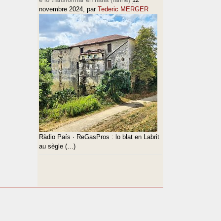
novembre 2024
, par
Tederic MERGER
Ràdio País · ReGasPros : lo blat en Labrit
au sègle (…)