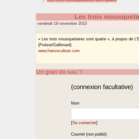
Les trois mousqueta
vendredi 19 novembre 2010
« Les trois mousquetaires sont quatre », à propos de L
(Poésie/Gallimard).
www.franceculture.com
Un gran de sau ?
(connexion facultative)
Nom
[
Se connecter
]
Courriel (non publié)