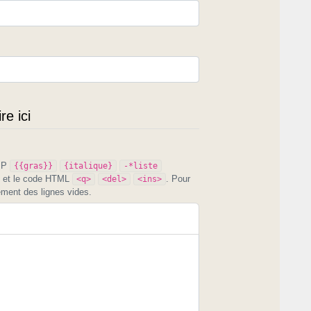
e ici
PIP
{{gras}}
{italique}
-*liste
et le code HTML
. Pour
<q>
<del>
<ins>
ement des lignes vides.