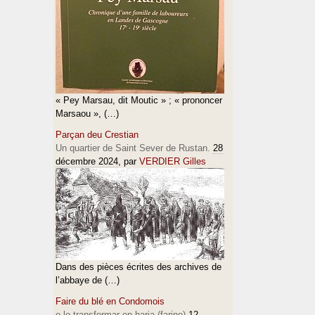
« Pey Marsau, dit Moutic » ; « prononcer
Marsaou », (…)
Parçan deu Crestian
Un quartier de Saint Sever de Rustan.
28
décembre 2024
, par
VERDIER Gilles
Dans des pièces écrites des archives de
l’abbaye de (…)
Faire du blé en Condomois
e lo transformar en haria (farine)
12