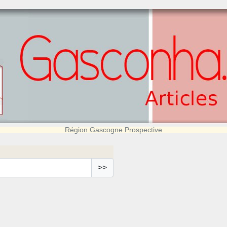
Région Gascogne Prospective
>>