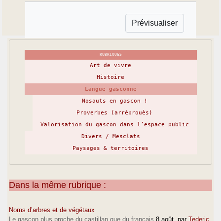
RUBRIQUES
Art de vivre
Histoire
Langue gasconne
Nosauts en gascon !
Proverbes (arréprouès)
Valorisation du gascon dans l’espace public
Divers / Mesclats
Paysages & territoires
Dans la même rubrique :
Noms d’arbres et de végétaux
Le gascon plus proche du castillan que du français
8 août
, par
Tederic