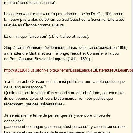
refaite d'après le latin 'annata'.
Le gascon « pur e dur » ne l'a pas adoptée : selon l'ALG I, 100, on ne
la trouve pas à plus de 50 km au Sud-Ouest de la Garonne. Elle a été
relevée en Gironde comme ailleurs.
Et on n'a que "aniversàri" (cf. le Narioo et autres).
Stop à l'anti-béarnisme épidermique ! Lisez donc ce qu'écrivait en 1856,
sans attendre Mistral et son Félibrige, l'érudit et Conseiller à la cour
de Pau, Gustave Bascle de Lagrèze (1811 - 1891) :
http://ia311043.us.archive.org/1/items/EssaiLangueEtLitteratureDuBearn/
Y a-t-il un autre Gascon qui ait ainsi publié sur une variété quelconque
de la langue gasconne ?
Quelle que soit la valeur d'un Arnaudin ou de l'abbé Foix, par exemple,
ils sont venus après et leurs Dictionnaires n'ont été publiés que
récemment, par des universitaires⬦
Je serais même tenté de penser que s'il y a encore un peu de
conscience
gasconne et de langue gasconne, c'est parce qu'il y a de la conscience
béarnaise et des vestiges de langue béarnaise. On ne refait ni