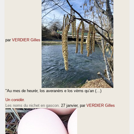
par
VERDIER Gilles
"Au mes de heurèr, los averanèrs e los vèrns qu’an (…)
Un conidèr.
Les noms du nichet en gascon.
27 janvier
, par
VERDIER Gilles