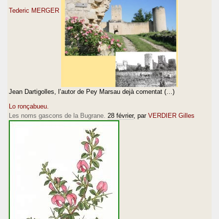
Tederic MERGER
Jean Dartigolles, l’autor de Pey Marsau dejà comentat (…)
Lo ronçabueu.
Les noms gascons de la Bugrane.
28 février
, par
VERDIER Gilles