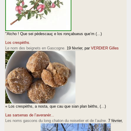
"Atcho ! Que sei pèdescauç e los ronçabueus que’m (…)
Los crespèths.
Le nom des beignets en Gascogne.
19 février
, par
VERDIER Gilles
« Los crespèths, a nosta, que cau que sian plan bèths, (…)
Las sarsenas de l’averanèr...
Les noms gascons du long chaton du noisetier et de l’aulne.
7 février
,