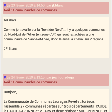
#
Le 23 février 2010 à 14:50
,
par
jf.blanc
ReÂ : CommunautÃ© de communes
Adishatz,
Comme je travaille sur la "frontière Nord"... il y a quelques communes
du Nord-Est de l'Allier (en zone d'oïl) qui sont rattachées à une
communauté de Saône-et-Loire, donc là aussi à cheval sur 2 régions.
JF Blanc
#
Le 24 février 2010 à 13:15
,
par
jeanlouisdega
ReÂ : CommunautÃ© de communes
Bonjorn,
La Communauté de Communes Lauragais Revel et Sorèzois
rassemble 27 communes réparties sur trois départements : l'AUDE,
la HAUTE-GARONNE et le TARN et deux régions : MIDI-PYRENEES et