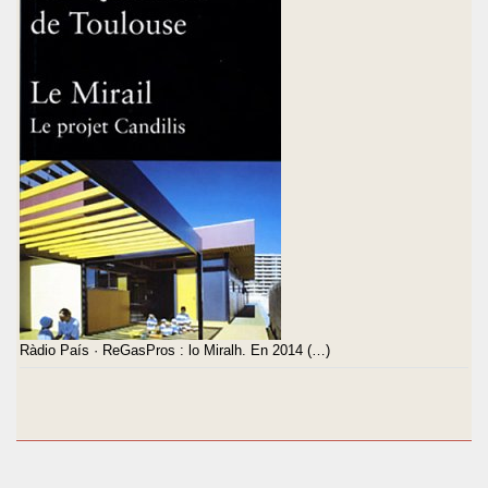
Ràdio País · ReGasPros : lo Miralh. En 2014 (…)