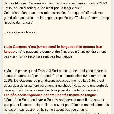
de Saint-Girons (Couserans) : les marchands vociféraient contre "FR3
Toulouse" en disant que "ce n’est pas la langue d’ici".
Cela faisait écho dans ces mêmes années à ce que m’affirmait mon
grand-père qui parlait de la langue proposée par "Toulouse" comme trop
"proche du français".
J’y vois deux choses :
Les Gascons n’ont jamais senti le languedocien comme leur
langue
et s’ils peuvent le comprendre (l’inverse n’étant généralement
pas vrai), ils n’y reconnaissent pas leur langue.
Mais je pense que si France 3 Sud proposait des émissions avec un
locuteur naturel de "parler mondin" (chose impossible évidemment en
2010), les Gascons se plaindraient beaucoup moins : la vérité, c’est
qu’au delà de la barrière purement linguistique (Roux parle une sorte de
néo-carcinol), il y a la question de la prosodie, de la francisation.
Les néo-occitanophones parlent une très mauvaise langue.
J’étais à un Salon du Livre à Pau, ils sont gentils mais ils ne savent
pas placer l’accent tonique, ils ne savent pas faire les assimilations, ils
ne savent pas aspirer un h, ils ne savent pas rouler un r.