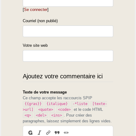
[
Se connecter
]
Courriel (non publié)
Votre site web
Ajoutez votre commentaire ici
Texte de votre message
Ce champ accepte les raccourcis SPIP
{{gras}}
{italique}
-*liste
[texte-
et le code HTML
>url]
<quote>
<code>
. Pour créer des
<q>
<del>
<ins>
paragraphes, laissez simplement des lignes vides.