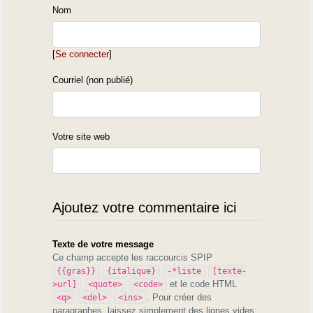
Nom
[
Se connecter
]
Courriel (non publié)
Votre site web
Ajoutez votre commentaire ici
Texte de votre message
Ce champ accepte les raccourcis SPIP
{{gras}}
{italique}
-*liste
[texte-
et le code HTML
>url]
<quote>
<code>
. Pour créer des
<q>
<del>
<ins>
paragraphes, laissez simplement des lignes vides.