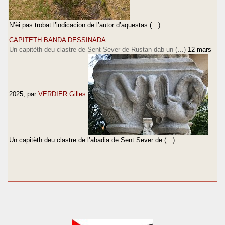
N’èi pas trobat l’indicacion de l’autor d’aquestas (…)
CAPITETH BANDA DESSINADA…
Un capitèth deu clastre de Sent Sever de Rustan dab un (…)
12 mars
2025
, par
VERDIER Gilles
Un capitèth deu clastre de l’abadia de Sent Sever de (…)