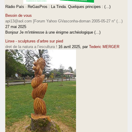
Ràdio País · ReGasPros : La Tinda. Quelques principes : (…)
Besoin de vous
api13@aol.com [Forum Yahoo GVasconha-doman 2005-05-27 n° (…)
27 mai 2025
Bonjour Je m'intéresse à une énigme archéologique (…)
Linxe - sculptures d’arbre sur pied
dret de la natura a l’escultura !
16 avril 2025
, par
Tederic MERGER