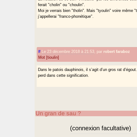
ferait "cholin" ou "choulin".
Moi je verrais bien "tholin". Mais "tyoulin" voire même "
j’appellerai "franco-phonétique".
#
Le 23 décembre 2018 à 21:53
,
par
robert faraboz
Mot [tioulin]
Dans le patois dauphinois, il s’agit d’un gros rat d’égout
perd dans cette signification.
Un gran de sau ?
(connexion facultative)