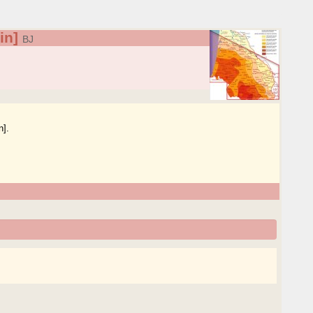
in]
BJ
n].