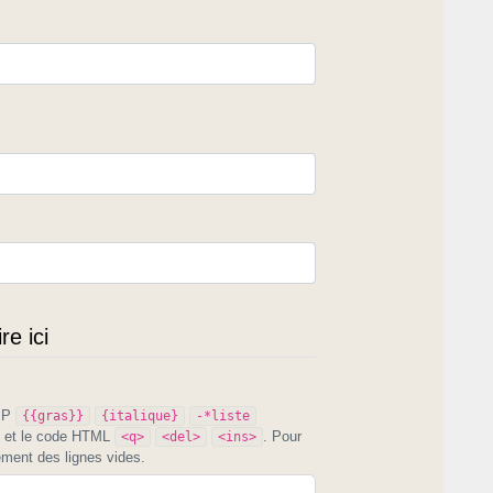
e ici
PIP
{{gras}}
{italique}
-*liste
et le code HTML
. Pour
<q>
<del>
<ins>
ement des lignes vides.