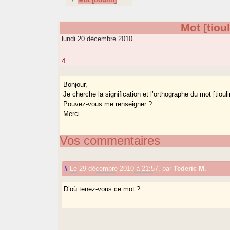
Mot [tioul
lundi 20 décembre 2010
4
Bonjour,
Je cherche la signification et l’orthographe du mot [tiouli
Pouvez-vous me renseigner ?
Merci
Vos commentaires
#
Le 29 décembre 2010 à 21:57
,
par
Tederic M.
D’où tenez-vous ce mot ?