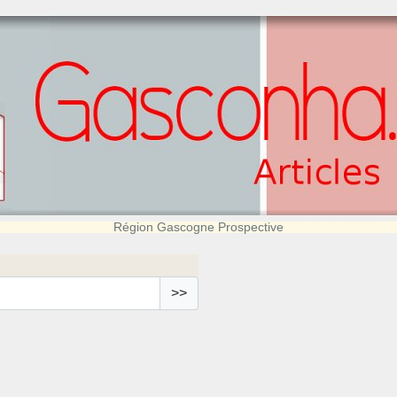
Région Gascogne Prospective
>>