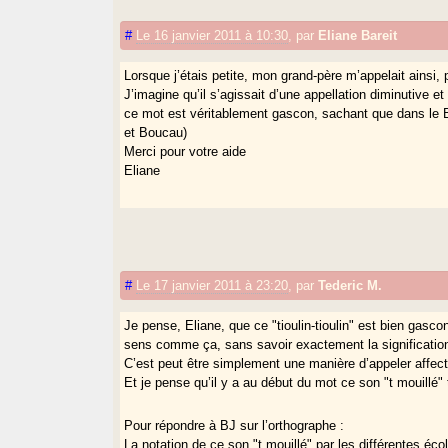
#
Le 16 janvier 2011 à 10:30
,
par
Eliane Bareit
Lorsque j’étais petite, mon grand-père m’appelait ainsi, p
J’imagine qu’il s’agissait d’une appellation diminutive et
ce mot est véritablement gascon, sachant que dans le Ba
et Boucau)
Merci pour votre aide
Eliane
#
Le 17 janvier 2011 à 23:20
,
par
Tederic M.
Je pense, Eliane, que ce "tioulin-tioulin" est bien gasc
sens comme ça, sans savoir exactement la significatio
C’est peut être simplement une manière d’appeler affec
Et je pense qu’il y a au début du mot ce son "t mouillé"
Pour répondre à BJ sur l’orthographe :
La notation de ce son "t mouillé" par les différentes éco