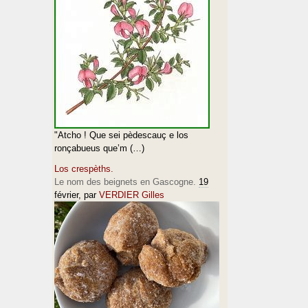
"Atcho ! Que sei pèdescauç e los
ronçabueus que’m (…)
Los crespèths.
Le nom des beignets en Gascogne.
19
février
, par
VERDIER Gilles