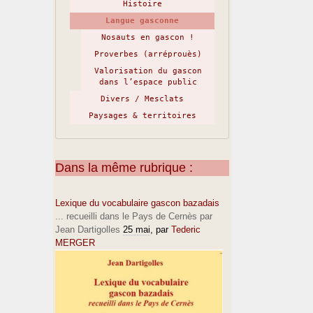
Histoire
Langue gasconne
Nosauts en gascon !
Proverbes (arréprouès)
Valorisation du gascon
dans l’espace public
Divers / Mesclats
Paysages & territoires
Dans la même rubrique :
Lexique du vocabulaire gascon bazadais
... recueilli dans le Pays de Cernès par
Jean Dartigolles
25 mai
, par
Tederic
MERGER