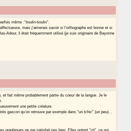
arfois même :"tioulin-tioulin".
 affectueuse, mais j’aimerais savoir si l’orthographe est bonne et si
s-Adour, il était fréquemment utilisé.(je suis originaire de Bayonne
on, et fait même probablement partie du coeur de la langue. Je le
n.
tueusement une petite créature.
 très gascon qu’on retrouve par exemple dans "un tchic" (un peu)...
les graphiques ne me satisfait pas bien. Elles notent "ch", ce qui