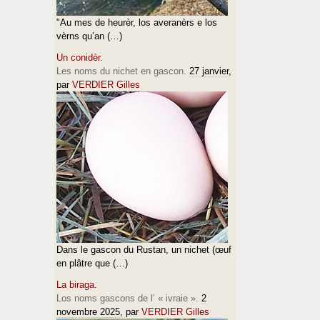
"Au mes de heurèr, los averanèrs e los
vèrns qu’an (…)
Un conidèr.
Les noms du nichet en gascon.
27 janvier
,
par
VERDIER Gilles
Dans le gascon du Rustan, un nichet (œuf
en plâtre que (…)
La biraga.
Los noms gascons de l’ « ivraie ».
2
novembre 2025
, par
VERDIER Gilles