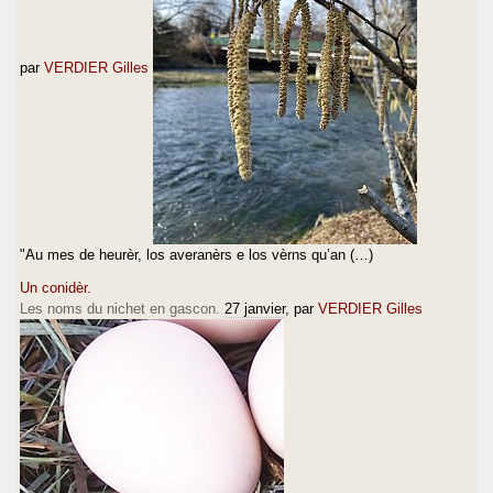
par
VERDIER Gilles
"Au mes de heurèr, los averanèrs e los vèrns qu’an (…)
Un conidèr.
Les noms du nichet en gascon.
27 janvier
, par
VERDIER Gilles