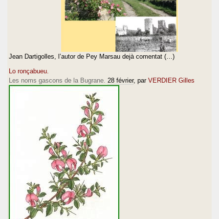
Jean Dartigolles, l’autor de Pey Marsau dejà comentat (…)
Lo ronçabueu.
Les noms gascons de la Bugrane.
28 février
, par
VERDIER Gilles