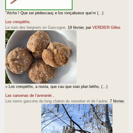
"Atcho ! Que sei pèdescauç e los ronçabueus que’m (…)
Los crespèths.
Le nom des beignets en Gascogne.
19 février
, par
VERDIER Gilles
« Los crespèths, a nosta, que cau que sian plan bèths, (…)
Las sarsenas de l’averanèr...
Les noms gascons du long chaton du noisetier et de l’aulne.
7 février
,