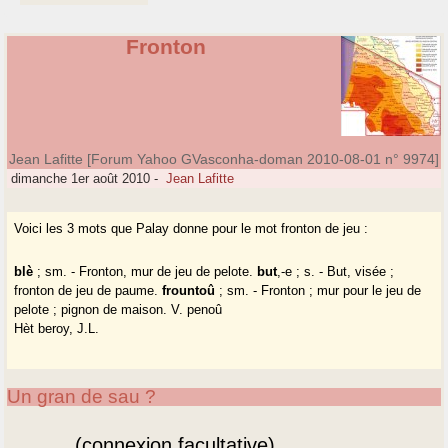
Fronton
Jean Lafitte [Forum Yahoo GVasconha-doman 2010-08-01 n° 9974]
dimanche 1er août 2010
-
Jean Lafitte
Voici les 3 mots que Palay donne pour le mot fronton de jeu :
blè
; sm. - Fronton, mur de jeu de pelote.
but
,-e ; s. - But, visée ;
fronton de jeu de paume.
frountoû
; sm. - Fronton ; mur pour le jeu de
pelote ; pignon de maison. V. penoû
Hèt beroy, J.L.
Un gran de sau ?
(connexion facultative)