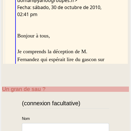
doman@yahoogroupes.fr>
Fecha: sábado, 30 de octubre de 2010,
02:41 pm
Bonjour à tous,
Je comprends la déception de M.
Fernandez qui espérait lire du gascon sur
notre forum.
J'ai écrit ma revue Ligam-DiGaM en
Un gran de sau ?
béarnais graphie occitane pendant une
dizaine d'années. Puis quand j'ai voulu
(connexion facultative)
préparer ma thèse, je me suis aperçu que
je devais traduire en français tout ce que je
Nom
souhaitais reprendre de mes écrits.