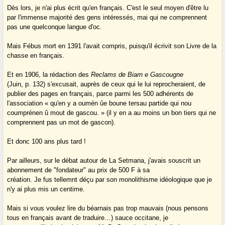
Dès lors, je n'ai plus écrit qu'en français. C'est le seul moyen d'être lu
par l'immense majorité des gens intéressés, mai qui ne comprennent
pas une quelconque langue d'oc.
Mais Fébus mort en 1391 l'avait compris, puisqu'il écrivit son Livre de la
chasse en français.
Et en 1906, la rédaction des
Reclams de Biarn e Gascougne
(Juin, p. 132) s'excusait, auprès de ceux qui le lui reprocheraient, de
publier des pages en français, parce parmi les 500 adhérents de
l'association « qu'en y a oumén ûe boune tersau partide qui nou
coumprénen û mout de gascou. » (il y en a au moins un bon tiers qui ne
comprennent pas un mot de gascon).
Et donc 100 ans plus tard !
Par ailleurs, sur le débat autour de La Setmana, j'avais souscrit un
abonnement de "fondateur" au prix de 500 F à sa
création. Je fus tellemnt déçu par son monolithisme idéologique que je
n'y ai plus mis un centime.
Mais si vous voulez lire du béarnais pas trop mauvais (nous pensons
tous en français avant de traduire…) sauce occitane, je