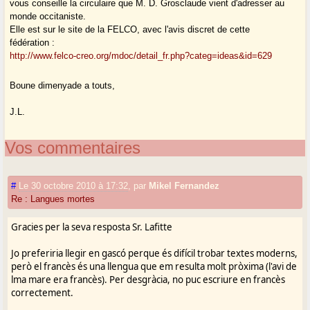
vous conseille la circulaire que M. D. Grosclaude vient d'adresser au
monde occitaniste.
Elle est sur le site de la FELCO, avec l'avis discret de cette
fédération :
http://www.felco-creo.org/mdoc/detail_fr.php?categ=ideas&id=629
Boune dimenyade a touts,
J.L.
Vos commentaires
#
Le 30 octobre 2010 à 17:32
,
par
Mikel Fernandez
Re : Langues mortes
Gracies per la seva resposta Sr. Lafitte
Jo preferiria llegir en gascó perque és difícil trobar textes moderns,
però el francès és una llengua que em resulta molt pròxima (l'avi de
lma mare era francès). Per desgràcia, no puc escriure en francès
correctement.