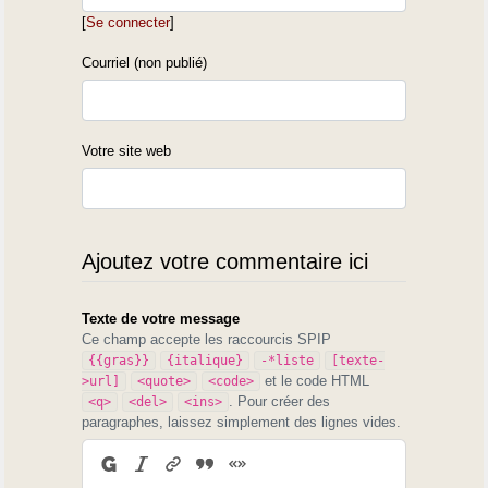
[
Se connecter
]
Dès lors, je n'ai plus écrit qu'en français.
C'est le seul moyen d'être lu par l'immense
Courriel (non publié)
majorité des gens intéressés, mai qui ne
comprennent pas une quelconque langue
d'oc.
Votre site web
Mais Fébus mort en 1391 l'avait compris,
puisqu'il écrivit son Livre de la chasse en
Ajoutez votre commentaire ici
français.
Et en 1906, la rédaction des
Texte de votre message
Reclams de
Ce champ accepte les raccourcis SPIP
Biarn e Gascougne
(Juin, p. 132)
{{gras}}
{italique}
-*liste
[texte-
s'excusait,
auprès de ceux qui le lui
et le code HTML
>url]
<quote>
<code>
. Pour créer des
<q>
<del>
<ins>
reprocher
aient, de publier des pages en
paragraphes, laissez simplement des lignes vides.
français, parce parmi les 500 adhérents de
l'association « qu'en y a oumén ûe boune