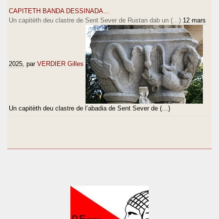
CAPITETH BANDA DESSINADA…
Un capitèth deu clastre de Sent Sever de Rustan dab un (…)
12 mars
2025
, par
VERDIER Gilles
Un capitèth deu clastre de l’abadia de Sent Sever de (…)