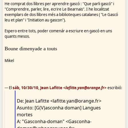
He comprat dos llibres per aprendre gascó : "Que parli gascó" i
"Comprendre, parler, lire, ecrire Le Bearnais". I he localitzat
exemplars de dos llibres més a biblioteques catalanes ( "Le Gascó
leu et plan" i "Initiation au gascon").
Espero entre tots, poder comenár a escriure en gascó en uns
quants mesos.
Boune dimenyade a touts
Mikel
--- El
sáb, 10/30/10, Jean Lafitte
<lafitte.yan@orange.fr>
escribió:
De: Jean Lafitte <lafitte.yan@orange.fr>
Asunto: [G(V)asconha doman] Langues
mortes
A: "Gasconha-doman" <Gasconha-