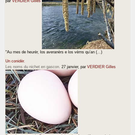
par
VERDIER Gilles
"Au mes de heurèr, los averanèrs e los vèrns qu’an (…)
Un conidèr.
Les noms du nichet en gascon.
27 janvier
, par
VERDIER Gilles