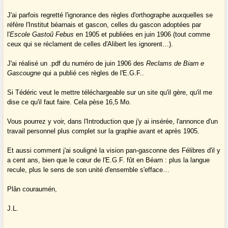
J'ai parfois regretté l'ignorance des règles d'orthographe auxquelles se
réfère l'Institut béarnais et gascon, celles du gascon adoptées par
l'
Escole Gastoû Febus
en 1905 et publiées en juin 1906 (tout comme
ceux qui se réclament de celles d'Alibert les ignorent…).
J'ai réalisé un .pdf du numéro de juin 1906 des
Reclams de Biarn e
Gascougne
qui a publié ces règles de l'E.G.F..
Si Tédéric veut le mettre téléchargeable sur un site qu'il gère, qu'il me
dise ce qu'il faut faire. Cela pèse 16,5 Mo.
Vous pourrez y voir, dans l'Introduction que j'y ai insérée, l'annonce d'un
travail personnel plus complet sur la graphie avant et après 1905.
Et aussi comment j'ai souligné la vision pan-gasconne des Félibres d'il y
a cent ans, bien que le cœur de l'E.G.F. fût en Béarn : plus la langue
recule, plus le sens de son unité d'ensemble s'efface…
Plân couraumén,
J.L.