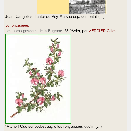
Jean Dartigolles, l’autor de Pey Marsau dejà comentat (…)
Lo ronçabueu.
Les noms gascons de la Bugrane.
28 février
, par
VERDIER Gilles
"Atcho ! Que sei pèdescauç e los ronçabueus que’m (…)