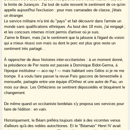
la limite de Jurançon. J'ai tout de suite ressenti le sentiment de ce qu'on
appelle aujourd'hui l'exclusion : pour mes camarades de classe, j'étais
un étranger.
Le service militaire m'a tiré du "pays" et fait découvrir dans l'armée un
monde sans qualifications ethniques. Au bout des 18 mois, j'ai rengagé ;
et les concours internes m'ont permis d'arriver où je suis.
J'aime le Béarn, mais j'ai le sentiment que la jalousie à l'égard du voisin
qui a mieux réussi son maïs ou dont le porc est plus gros reste un
sentiment très partagé…
À rapprocher de deux histoires inter-occitanistes : à un moment donné,
la présidence de Per noste est passée à Dominique Bidot-Germa, à
l'époque instituteur — aco ray ! — mais habitant vers Gélos si je ne me
trompe. Il a voulu faire passer la revue Païs gascons de bimestrielle à
mensuelle, partagée entre une équipe d'Orthez et une autre de Pau, un
mois sur deux. Les Orthéziens se sentirent dépossédés et bloquèrent le
changement.
De même quand un occitaniste bordelais s'y proposa ses services pour
faire de l'édition : en vain.
Historiquement, le Béarn préféra toujours obéir à des vicomtes venus
d'ailleurs qu'à des nobles autochtones. Et le "Béarnais" Henri IV avait