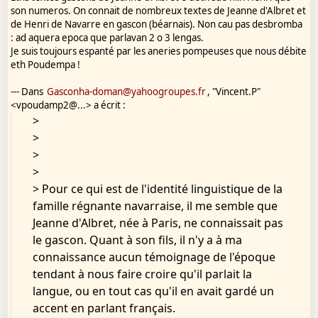
parlait la langue, ou en tout cas qu'il en avait gardé un accent en
son numeros. On connait de nombreux textes de Jeanne d'Albret et
parlant français.
de Henri de Navarre en gascon (béarnais). Non cau pas desbromba
: ad aquera epoca que parlavan 2 o 3 lengas.
Je suis toujours espanté par les aneries pompeuses que nous débite
eth Poudempa !
--- Dans
Gasconha-doman@yahoogroupes.fr
, "Vincent.P"
<vpoudamp2@...> a écrit :
>
>
>
>
> Pour ce qui est de l'identité linguistique de la
famille régnante navarraise, il me semble que
Jeanne d'Albret, née à Paris, ne connaissait pas
le gascon. Quant à son fils, il n'y a à ma
connaissance aucun témoignage de l'époque
tendant à nous faire croire qu'il parlait la
langue, ou en tout cas qu'il en avait gardé un
accent en parlant français.