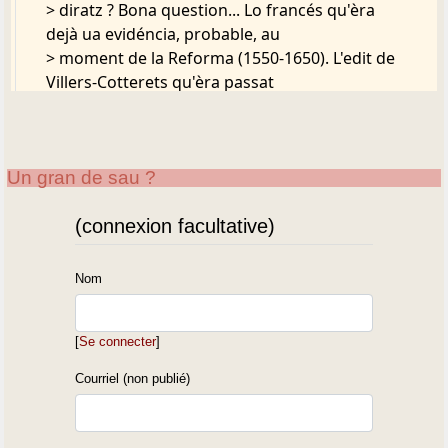
> diratz ? Bona question... Lo francés qu'èra
dejà ua evidéncia, probable, au
> moment de la Reforma (1550-1650). L'edit de
Villers-Cotterets qu'èra passat
> pr'aquiu.
> Le Bearn n'era pas concernit per aqueste
edit, mès Jana de Labrit, benlèu que
Un gran de sau ?
> si... O au mensh, que n'avè gahat l'esprit ?
>
> En Alemanha, la reforma protestanta qu'a
(connexion facultative)
jogat tanben un rolle lingüistic,
> dens la fixacion d'un aleman estandard, per
Nom
la difusion d'ua Bibla en aleman.
>
[
Se connecter
]
> Tederic
>
Courriel (non publié)
> --
>
http://Gasconha.com
>