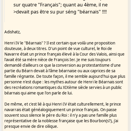
sur quatre "Français"; quant au 4ème, il ne
>devait pas être su pur séng "béarnais" !!!!
Adishatz,
Henri IV le "Béarnais" ? Il est certain que voilà une proposition
douteuse, à deux titres. D'un point de vue culturel, le Roi de
Navarre était un prince français élevé à la Cour des Valois, ainsi que
l'avait été sa mère nièce de François Ier. Je me suis toujours
demandé d'ailleurs ce que la conversion au protestantisme d'une
partie du Béarn devait à l'âme béarnaise ou aux caprices de sa
famille régnante. De toute façon, il me semble aujourd'hui que plus
personne n'est dupe : les mythes autour de Henri le Béarnais sont
des recréations romantiques du XIXème siècle servies à un public
béarnais qui aime que l'on parle de lui.
De même, et c'est lié à qui Henri IV était culturellement, le prince
navarrais était généalogiquement un prince français. On passe
souvent sous silence le père du Roi : il n'y a pas une famille plus
représentative de la noblesse française que les Bourbon(s?), j'ai
presque envie de dire oïlique.