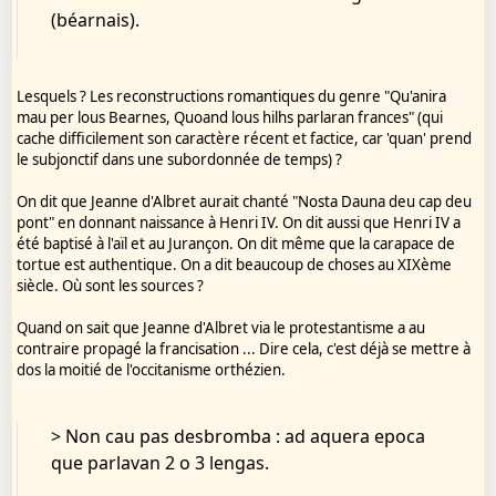
(béarnais).
Lesquels ? Les reconstructions romantiques du genre "Qu'anira
mau per lous Bearnes, Quoand lous hilhs parlaran frances" (qui
cache difficilement son caractère récent et factice, car 'quan' prend
le subjonctif dans une subordonnée de temps) ?
On dit que Jeanne d'Albret aurait chanté "Nosta Dauna deu cap deu
pont" en donnant naissance à Henri IV. On dit aussi que Henri IV a
été baptisé à l'aïl et au Jurançon. On dit même que la carapace de
tortue est authentique. On a dit beaucoup de choses au XIXème
siècle. Où sont les sources ?
Quand on sait que Jeanne d'Albret via le protestantisme a au
contraire propagé la francisation ... Dire cela, c'est déjà se mettre à
dos la moitié de l'occitanisme orthézien.
> Non cau pas desbromba : ad aquera epoca
que parlavan 2 o 3 lengas.