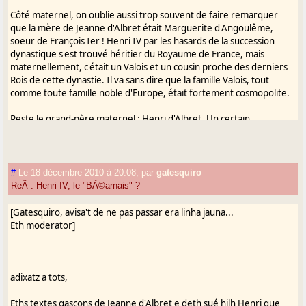
Côté maternel, on oublie aussi trop souvent de faire remarquer
que la mère de Jeanne d'Albret était Marguerite d'Angoulême,
soeur de François Ier ! Henri IV par les hasards de la succession
dynastique s'est trouvé héritier du Royaume de France, mais
maternellement, c'était un Valois et un cousin proche des derniers
Rois de cette dynastie. Il va sans dire que la famille Valois, tout
comme toute famille noble d'Europe, était fortement cosmopolite.
Reste le grand-père maternel : Henri d'Albret. Un certain
romantisme tend à en faire un "Gascon". Cela faisait un bon
moment à cette époque que les Albret n'étaient plus des brigands
de la lande ... Les Albret sont alliés aux Rohan, aux Sully, déjà aux
Bourbon, aux Châtillon, ... Du côté de la mère de Henri d'Albret, il
#
Le 18 décembre 2010 à 20:08
,
par
gatesquiro
s'agit de la famille de Foix qui était alliée à Louis XII. Pour le reste,
ReÂ : Henri IV, le "BÃ©arnais" ?
elle descendait de nombreux souverains espagnols. Pour trouver
un ancêtre gascon à Henri IV, il doit falloir remonter à Amanieu
[Gatesquiro, avisa't de ne pas passar era linha jauna...
d'Albret au XIème siècle ... Et pour ce qui est d'un ancêtre
Eth moderator]
proprement béarnais, Henri IV n'en avait pas !
Pour ce qui est de l'identité linguistique de la famille régnante
navarraise, il me semble que Jeanne d'Albret, née à Paris, ne
adixatz a tots,
connaissait pas le gascon. Quant à son fils, il n'y a à ma connaissance
aucun témoignage de l'époque tendant à nous faire croire qu'il
Eths textes gascons de Jeanne d'Albret e deth sué hilh Henri que