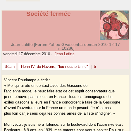
Société fermée
Jean Lafitte [Forum Yahoo GVasconha-doman 2010-12-17
n° 10286]
vendredi 17 décembre 2010
-
Jean Lafitte
Béarn
Henri IV, de Navarre, "lou nouste Enric"
|
5
Vincent Poudampa a écrit :
« Moi qui ai été en contact avec des Gascons de
l'ancienne mode, je peux faire état de cet esprit conservateur que
je ne retrouve pas ailleurs en France. Tous les témoignages des
exilés gascons ailleurs en France concordent à faire de la Gascogne
d'avant l'ouverture sur la France un monde pesant. Je n'irai pas
plus loin car je sens déjà les bonnes âmes de la liste s'indigner. »
Mon vécu : je suis né à Talence, sur le boulevard dont l'autre rive était
Bordeaux ; à 9 ans, en 1939, mes parents sont venus habiter Pau, sur