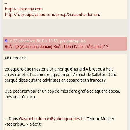
--
http://Gasconha.com
http://fr.groups.yahoo.com/group/Gasconha-doman/
#
Le 22 décembre 2010 à 18:58
,
par
gatesquiro
ReÂ : [G(V)asconha doman] ReÂ : Henri IV, le "BÃ©arnais" ?
Adiu tederic
tot aquero que m'estona pr'amor qu'èi Jane d'Albret qu'a heit
arrevirar eths Psaumes en gascon per Arnaut de Sallette. Donc
perqué dises qu'eths calvinistes an espandit eth frances ?
Que poderem parlar un cop de mès dera grafia ad aquera epoca,
mès que n'i a pro...
--- Dans
Gasconha-doman@yahoogroupes.fr
, Tederic Merger
<tederic@...> a écrit :