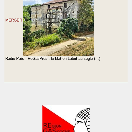
MERGER
Ràdio País · ReGasPros : lo blat en Labrit au sègle (…)