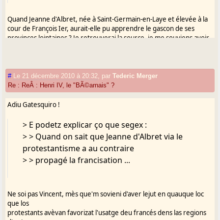
Quand Jeanne d'Albret, née à Saint-Germain-en-Laye et élevée à la
cour de François Ier, aurait-elle pu apprendre le gascon de ses
provinces lointaines ? Je retrouverai la source, je me souviens avoir
lu que les soldats gascons d'un sieur d'Albret mort à Bouvines
moquait déjà ce dernier car il ne savait pas parler gascon. Guilhem
dit pouvoir nous aider.
#
Le 21 décembre 2010 à 20:32
,
par
Tederic Merger
> Je suis toujours espanté par les aneries
Re : ReÂ : Henri IV, le "BÃ©arnais" ?
pompeuses que nous débite > eth Poudempa !
Adiu Gatesquiro !
> E podetz explicar ço que segex :
Je n'en reviens pas moi-même. Plus sérieusement, je suis infiniment
> > Quand on sait que Jeanne d'Albret via le
désolé si mon travail de déconstruction des mythes fait de la peine.
protestantisme a au contraire
Il ne faut pas s'inquiéter cependant, ils ont toujours leurs
> > propagé la francisation ...
défenseurs, souvent en majorité. Vive le bon Roi Henri, celui que
des Provençaux ou des Limousins appellent maintenant sans rire,
par le truchement de l'occitanisme, "Nostre Enric" ! L'occitanisme,
c'est une arme géniale des Béarnais, ou comment par jalousie des
Ne soi pas Vincent, mès que'm sovieni d'aver lejut en quauque loc
Basques, ils imposent aujourd'hui leurs clichés romantiques à tout le
que los
Sud de la France.
protestants avèvan favorizat l'usatge deu francés dens las regions