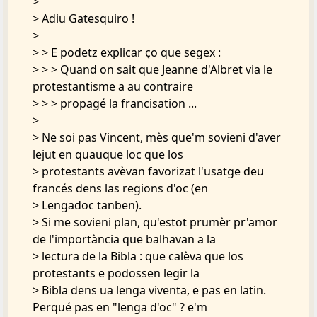
>
> Adiu Gatesquiro !
>
> > E podetz explicar ço que segex :
> > > Quand on sait que Jeanne d'Albret via le
protestantisme a au contraire
> > > propagé la francisation ...
>
> Ne soi pas Vincent, mès que'm sovieni d'aver
lejut en quauque loc que los
> protestants avèvan favorizat l'usatge deu
francés dens las regions d'oc (en
> Lengadoc tanben).
> Si me sovieni plan, qu'estot prumèr pr'amor
de l'importància que balhavan a la
> lectura de la Bibla : que calèva que los
protestants e podossen legir la
> Bibla dens ua lenga viventa, e pas en latin.
Perqué pas en "lenga d'oc" ? e'm