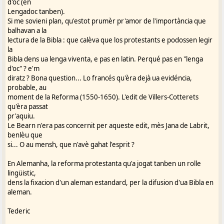
d'oc (en
Lengadoc tanben).
Si me sovieni plan, qu'estot prumèr pr'amor de l'importància que
balhavan a la
lectura de la Bibla : que calèva que los protestants e podossen legir
la
Bibla dens ua lenga viventa, e pas en latin. Perqué pas en "lenga
d'oc" ? e'm
diratz ? Bona question... Lo francés qu'èra dejà ua evidéncia,
probable, au
moment de la Reforma (1550-1650). L'edit de Villers-Cotterets
qu'èra passat
pr'aquiu.
Le Bearn n'era pas concernit per aqueste edit, mès Jana de Labrit,
benlèu que
si... O au mensh, que n'avè gahat l'esprit ?
En Alemanha, la reforma protestanta qu'a jogat tanben un rolle
lingüistic,
dens la fixacion d'un aleman estandard, per la difusion d'ua Bibla en
aleman.
Tederic