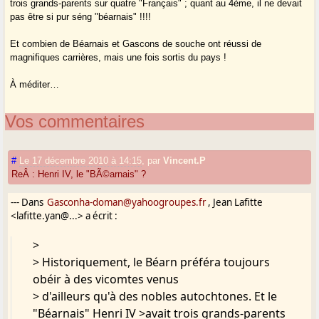
trois grands-parents sur quatre "Français" ; quant au 4ème, il ne devait
pas être si pur séng "béarnais" !!!!
Et combien de Béarnais et Gascons de souche ont réussi de
magnifiques carrières, mais une fois sortis du pays !
À méditer…
Vos commentaires
#
Le 17 décembre 2010 à 14:15
,
par
Vincent.P
ReÂ : Henri IV, le "BÃ©arnais" ?
--- Dans
Gasconha-doman@yahoogroupes.fr
, Jean Lafitte
<lafitte.yan@...> a écrit :
>
> Historiquement, le Béarn préféra toujours
obéir à des vicomtes venus
> d'ailleurs qu'à des nobles autochtones. Et le
"Béarnais" Henri IV >avait trois grands-parents