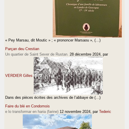
« Pey Marsau, dit Moutic » ; « prononcer Marsaou », (…)
Parçan deu Crestian
Un quartier de Saint Sever de Rustan.
28 décembre 2024
, par
VERDIER Gilles
Dans des pièces écrites des archives de l’abbaye de (…)
Faire du blé en Condomois
e lo transformar en haria (farine)
12 novembre 2024
, par
Tederic