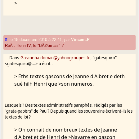
>
#
Le 18 décembre 2010 à 22:41
,
par
Vincent.P
ReÂ : Henri IV, le "BÃ©arnais" ?
--- Dans
Gasconha-doman@yahoogroupes.fr
, "gatesquiro"
<gatesquiro@...> a écrit :
> Eths textes gascons de Jeanne d'Albret e deth
sué hilh Henri que >son numeros.
Lesquels ? Des textes administratifs paraphés, rédigés par les
"grata-papèrs" de Pau ? Depuis quand les souverains écrivent-ils les
textes de loi ?
> On connait de nombreux textes de Jeanne
d'Albret et de Henri de >Navarre en gascon