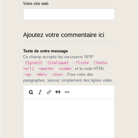
Votre site web
http://fr.groups.yahoo.com/group/Gasconha-
doman/
>
Ajoutez votre commentaire ici
Texte de votre message
Ce champ accepte les raccourcis SPIP
{{gras}}
{italique}
-*liste
[texte-
et le code HTML
>url]
<quote>
<code>
. Pour créer des
<q>
<del>
<ins>
paragraphes, laissez simplement des lignes vides.