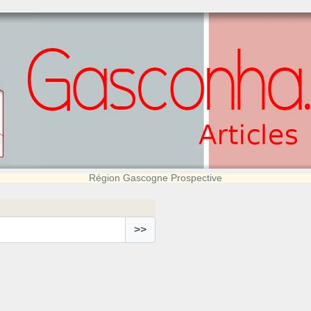
Région Gascogne Prospective
>>