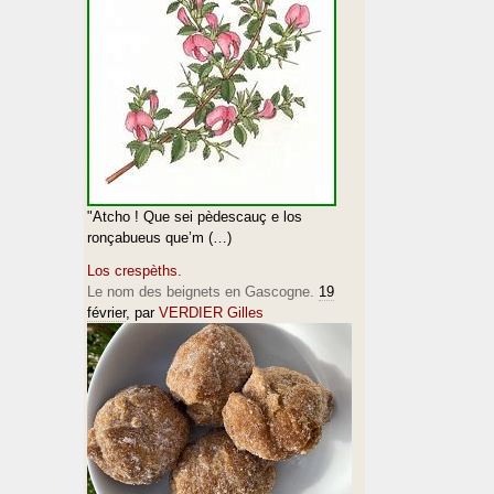
"Atcho ! Que sei pèdescauç e los
ronçabueus que’m (…)
Los crespèths.
Le nom des beignets en Gascogne.
19
février
, par
VERDIER Gilles