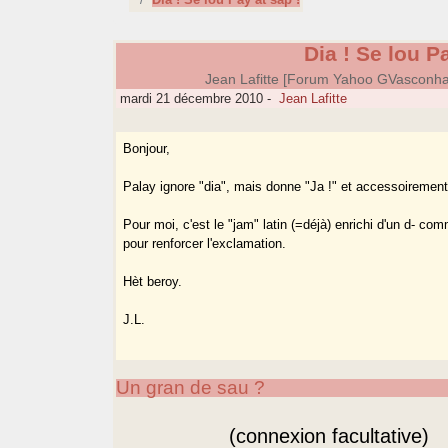
Dia ! Se lou P
Jean Lafitte [Forum Yahoo GVasconh
mardi 21 décembre 2010
-
Jean Lafitte
Bonjour,
Palay ignore "dia", mais donne "Ja !" et accessoirement
Pour moi, c'est le "jam" latin (=déjà) enrichi d'un d- co
pour renforcer l'exclamation.
Hèt beroy.
J.L.
Un gran de sau ?
(connexion facultative)