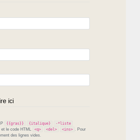
e ici
PIP
{{gras}}
{italique}
-*liste
et le code HTML
. Pour
<q>
<del>
<ins>
ement des lignes vides.