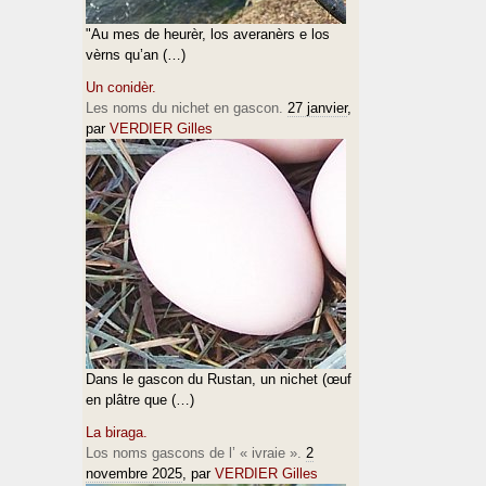
"Au mes de heurèr, los averanèrs e los
vèrns qu’an (…)
Un conidèr.
Les noms du nichet en gascon.
27 janvier
,
par
VERDIER Gilles
Dans le gascon du Rustan, un nichet (œuf
en plâtre que (…)
La biraga.
Los noms gascons de l’ « ivraie ».
2
novembre 2025
, par
VERDIER Gilles