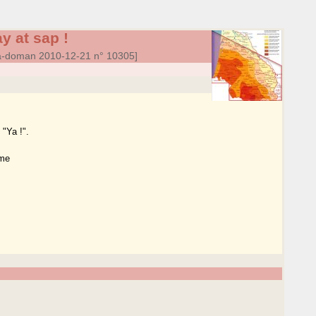
ay at sap !
a-doman 2010-12-21 n° 10305]
 "Ya !".
mme