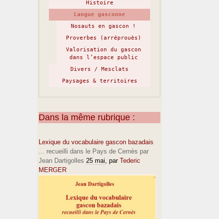
Histoire
Langue gasconne
Nosauts en gascon !
Proverbes (arréprouès)
Valorisation du gascon
dans l’espace public
Divers / Mesclats
Paysages & territoires
Dans la même rubrique :
Lexique du vocabulaire gascon bazadais
... recueilli dans le Pays de Cernès par
Jean Dartigolles
25 mai
, par
Tederic
MERGER