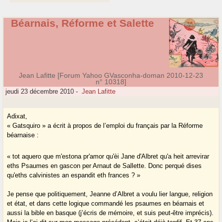
Béarnais, Réforme et Salette
Jean Lafitte [Forum Yahoo GVasconha-doman 2010-12-23
n° 10318]
jeudi 23 décembre 2010
-
Jean Lafitte
Adixat,
« Gatsquiro » a écrit à propos de l’emploi du français par la Réforme
béarnaise :
« tot aquero que m'estona pr'amor qu'èi Jane d'Albret qu'a heit arrevirar
eths Psaumes en gascon per Arnaut de Sallette. Donc perqué dises
qu'eths calvinistes an espandit eth frances ? »
Je pense que politiquement, Jeanne d’Albret a voulu lier langue, religion
et état, et dans cette logique commandé les psaumes en béarnais et
aussi la bible en basque (j’écris de mémoire, et suis peut-être imprécis).