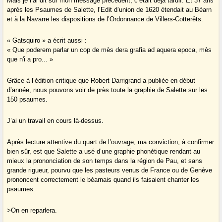
Mais je l’ai dit sur mon message précédent, c’était déjà tardif. Et 37 ans
après les Psaumes de Salette, l’Edit d’union de 1620 étendait au Béarn
et à la Navarre les dispositions de l’Ordonnance de Villers-Cotterêts.
« Gatsquiro » a écrit aussi :
« Que poderem parlar un cop de mès dera grafia ad aquera epoca, mès
que n'i a pro... »
Grâce à l’édition critique que Robert Darrigrand a publiée en début
d’année, nous pouvons voir de près toute la graphie de Salette sur les
150 psaumes.
J’ai un travail en cours là-dessus.
Après lecture attentive du quart de l’ouvrage, ma conviction, à confirmer
bien sûr, est que Salette a usé d’une graphie phonétique rendant au
mieux la prononciation de son temps dans la région de Pau, et sans
grande rigueur, pourvu que les pasteurs venus de France ou de Genève
prononcent correctement le béarnais quand ils faisaient chanter les
psaumes.
>On en reparlera.