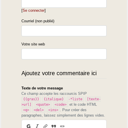
[
Se connecter
]
Courriel (non publié)
Votre site web
Ajoutez votre commentaire ici
Texte de votre message
Ce champ accepte les raccourcis SPIP
{{gras}}
{italique}
-*liste
[texte-
et le code HTML
>url]
<quote>
<code>
. Pour créer des
<q>
<del>
<ins>
paragraphes, laissez simplement des lignes vides.