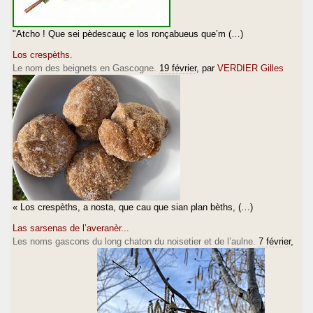
"Atcho ! Que sei pèdescauç e los ronçabueus que’m (…)
Los crespèths.
Le nom des beignets en Gascogne.
19 février
, par
VERDIER Gilles
« Los crespèths, a nosta, que cau que sian plan bèths, (…)
Las sarsenas de l’averanèr...
Les noms gascons du long chaton du noisetier et de l’aulne.
7 février
,