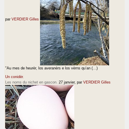
par
VERDIER Gilles
"Au mes de heurèr, los averanèrs e los vèrns qu’an (…)
Un conidèr.
Les noms du nichet en gascon.
27 janvier
, par
VERDIER Gilles