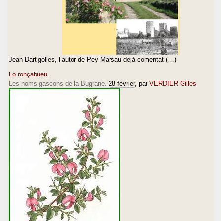
Jean Dartigolles, l’autor de Pey Marsau dejà comentat (…)
Lo ronçabueu.
Les noms gascons de la Bugrane.
28 février
, par
VERDIER Gilles