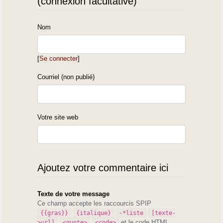
(connexion facultative)
Nom
[
Se connecter
]
Courriel (non publié)
Votre site web
Ajoutez votre commentaire ici
Texte de votre message
Ce champ accepte les raccourcis SPIP
{{gras}}
{italique}
-*liste
[texte-
et le code HTML
>url]
<quote>
<code>