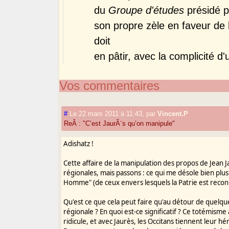
du
Groupe d'études
présidé p
son propre zèle en faveur de
doit
en pâtir, avec la complicité d'
Vos commentaires
#
Le 22 mars 2011 à 11:43
,
par
Vincent.P
ReÂ : "C’est JaurÃ¨s qu’on manipule"
Adishatz !
Cette affaire de la manipulation des propos de Jean Ja
régionales, mais passons : ce qui me désole bien plus
Homme" (de ceux envers lesquels la Patrie est reconna
Qu'est ce que cela peut faire qu'au détour de quelque
régionale ? En quoi est-ce significatif ? Ce totémisme
ridicule, et avec Jaurès, les Occitans tiennent leur