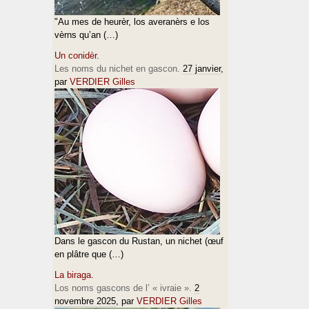
"Au mes de heurèr, los averanèrs e los
vèrns qu’an (…)
Un conidèr.
Les noms du nichet en gascon.
27 janvier
,
par
VERDIER Gilles
Dans le gascon du Rustan, un nichet (œuf
en plâtre que (…)
La biraga.
Los noms gascons de l’ « ivraie ».
2
novembre 2025
, par
VERDIER Gilles