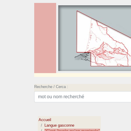
Recherche / Cerca :
Accueil
Langue gasconne
"C’est Jaurès qu’on manipule"