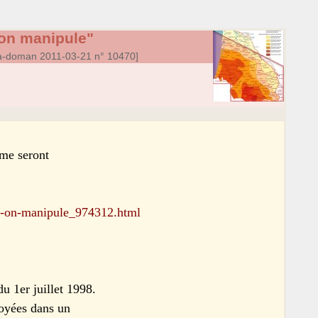
’on manipule"
a-doman 2011-03-21 n° 10470]
sme seront
-qu-on-manipule_974312.html
u 1er juillet 1998.
noyées dans un