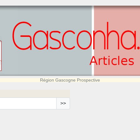
Région Gascogne Prospective
>>