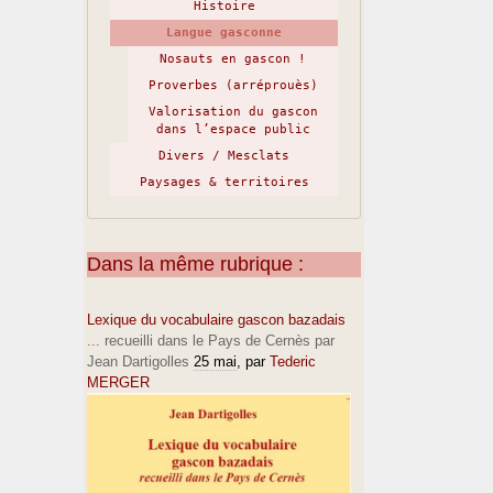
Histoire
Langue gasconne
Nosauts en gascon !
Proverbes (arréprouès)
Valorisation du gascon
dans l’espace public
Divers / Mesclats
Paysages & territoires
Dans la même rubrique :
Lexique du vocabulaire gascon bazadais
... recueilli dans le Pays de Cernès par
Jean Dartigolles
25 mai
, par
Tederic
MERGER