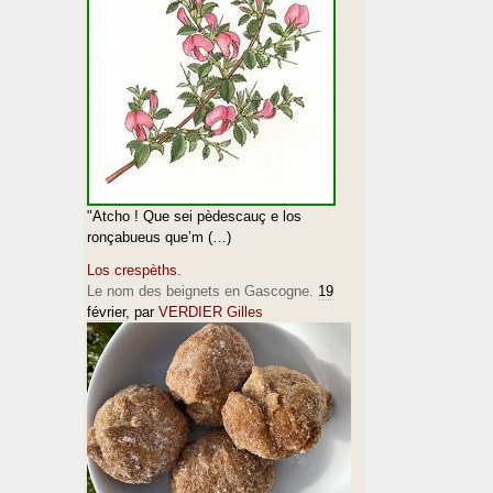
"Atcho ! Que sei pèdescauç e los
ronçabueus que’m (…)
Los crespèths.
Le nom des beignets en Gascogne.
19
février
, par
VERDIER Gilles