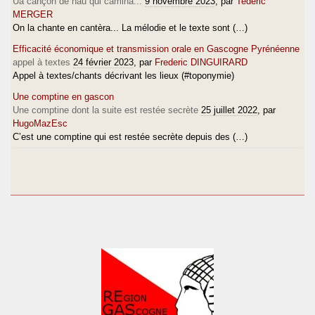
Ua cançon de nau qui camina...
9 novembre 2023
, par
Tederic
MERGER
On la chante en cantèra... La mélodie et le texte sont (…)
Efficacité économique et transmission orale en Gascogne Pyrénéenne
appel à textes
24 février 2023
, par
Frederic DINGUIRARD
Appel à textes/chants décrivant les lieux (#toponymie)
Une comptine en gascon
Une comptine dont la suite est restée secrète
25 juillet 2022
, par
HugoMazEsc
C’est une comptine qui est restée secrète depuis des (…)