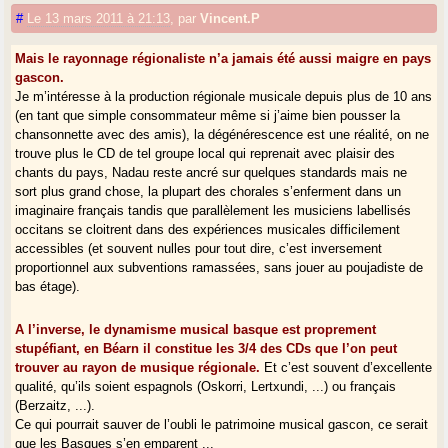
#
Le 13 mars 2011 à 21:13
,
par
Vincent.P
Mais le rayonnage régionaliste n’a jamais été aussi maigre en pays
gascon.
Je m’intéresse à la production régionale musicale depuis plus de 10 ans
(en tant que simple consommateur même si j’aime bien pousser la
chansonnette avec des amis), la dégénérescence est une réalité, on ne
trouve plus le CD de tel groupe local qui reprenait avec plaisir des
chants du pays, Nadau reste ancré sur quelques standards mais ne
sort plus grand chose, la plupart des chorales s’enferment dans un
imaginaire français tandis que parallèlement les musiciens labellisés
occitans se cloitrent dans des expériences musicales difficilement
accessibles (et souvent nulles pour tout dire, c’est inversement
proportionnel aux subventions ramassées, sans jouer au poujadiste de
bas étage).
A l’inverse, le dynamisme musical basque est proprement
stupéfiant, en Béarn il constitue les 3/4 des CDs que l’on peut
trouver au rayon de musique régionale.
Et c’est souvent d’excellente
qualité, qu’ils soient espagnols (Oskorri, Lertxundi, ...) ou français
(Berzaitz, ...).
Ce qui pourrait sauver de l’oubli le patrimoine musical gascon, ce serait
que les Basques s’en emparent ...