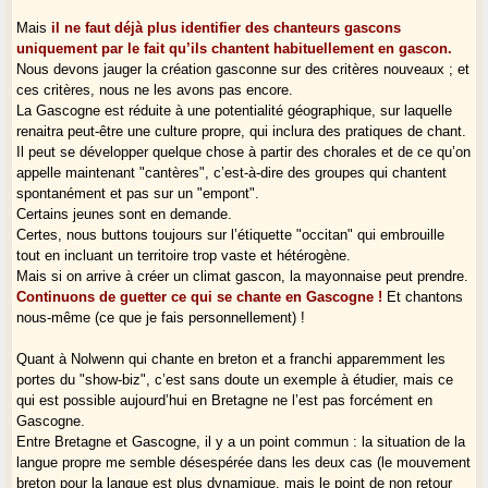
Mais
il ne faut déjà plus identifier des chanteurs gascons
uniquement par le fait qu’ils chantent habituellement en gascon.
Nous devons jauger la création gasconne sur des critères nouveaux ; et
ces critères, nous ne les avons pas encore.
La Gascogne est réduite à une potentialité géographique, sur laquelle
renaitra peut-être une culture propre, qui inclura des pratiques de chant.
Il peut se développer quelque chose à partir des chorales et de ce qu’on
appelle maintenant "cantères", c’est-à-dire des groupes qui chantent
spontanément et pas sur un "empont".
Certains jeunes sont en demande.
Certes, nous buttons toujours sur l’étiquette "occitan" qui embrouille
tout en incluant un territoire trop vaste et hétérogène.
Mais si on arrive à créer un climat gascon, la mayonnaise peut prendre.
Continuons de guetter ce qui se chante en Gascogne !
Et chantons
nous-même (ce que je fais personnellement) !
Quant à Nolwenn qui chante en breton et a franchi apparemment les
portes du "show-biz", c’est sans doute un exemple à étudier, mais ce
qui est possible aujourd’hui en Bretagne ne l’est pas forcément en
Gascogne.
Entre Bretagne et Gascogne, il y a un point commun : la situation de la
langue propre me semble désespérée dans les deux cas (le mouvement
breton pour la langue est plus dynamique, mais le point de non retour