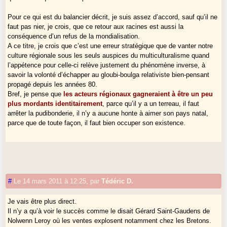
Pour ce qui est du balancier décrit, je suis assez d’accord, sauf qu’il ne
faut pas nier, je crois, que ce retour aux racines est aussi la
conséquence d’un refus de la mondialisation.
A ce titre, je crois que c’est une erreur stratégique que de vanter notre
culture régionale sous les seuls auspices du multiculturalisme quand
l’appétence pour celle-ci relève justement du phénomène inverse, à
savoir la volonté d’échapper au gloubi-boulga relativiste bien-pensant
propagé depuis les années 80.
Bref, je pense que
les acteurs régionaux gagneraient à être un peu
plus mordants identitairement
, parce qu’il y a un terreau, il faut
arrêter la pudibonderie, il n’y a aucune honte à aimer son pays natal,
parce que de toute façon, il faut bien occuper son existence.
#
Le 14 mars 2011 à 12:25
,
par
Tédéric D.
Je vais être plus direct.
Il n’y a qu’à voir le succès comme le disait Gérard Saint-Gaudens de
Nolwenn Leroy où les ventes explosent notamment chez les Bretons.