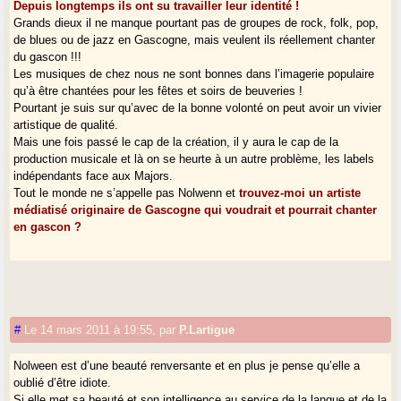
Depuis longtemps ils ont su travailler leur identité !
Grands dieux il ne manque pourtant pas de groupes de rock, folk, pop,
de blues ou de jazz en Gascogne, mais veulent ils réellement chanter
du gascon !!!
Les musiques de chez nous ne sont bonnes dans l’imagerie populaire
qu’à être chantées pour les fêtes et soirs de beuveries !
Pourtant je suis sur qu’avec de la bonne volonté on peut avoir un vivier
artistique de qualité.
Mais une fois passé le cap de la création, il y aura le cap de la
production musicale et là on se heurte à un autre problème, les labels
indépendants face aux Majors.
Tout le monde ne s’appelle pas Nolwenn et
trouvez-moi un artiste
médiatisé originaire de Gascogne qui voudrait et pourrait chanter
en gascon ?
#
Le 14 mars 2011 à 19:55
,
par
P.Lartigue
Nolween est d’une beauté renversante et en plus je pense qu’elle a
oublié d’être idiote.
Si elle met sa beauté et son intelligence au service de la langue et de la