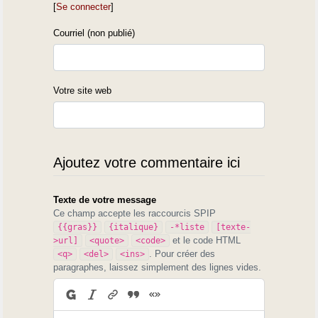
[
Se connecter
]
Courriel (non publié)
Votre site web
Ajoutez votre commentaire ici
Texte de votre message
Ce champ accepte les raccourcis SPIP
{{gras}}
{italique}
-*liste
[texte-
et le code HTML
>url]
<quote>
<code>
. Pour créer des
<q>
<del>
<ins>
paragraphes, laissez simplement des lignes vides.