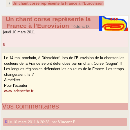
Un chant corse représente la France à l’Eurovision
Un chant corse représente la
France à l’Eurovision
Tédéric D.
jeudi 10 mars 2011
9
Le 14 mai prochain, à Düsseldorf, lors de l’Eurovision de la chanson les
couleurs de la France seront défendues par un chant Corse "Sognu" !!
Les langues régionales défendant les couleurs de la France. Les temps
changeraient ils ?
A méditer
Pour l’écouter :
www.ladepeche.fr
Vos commentaires
#
Le 10 mars 2011 à 20:38
,
par
Vincent.P