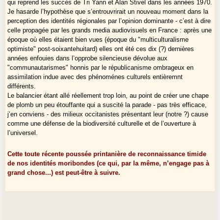
qui reprend les succès de Tri Yann et Alan Stivel dans les années 1970.
Je hasarde l’hypothèse que s’entrouvrirait un nouveau moment dans la
perception des identités régionales par l’opinion dominante - c’est à dire
celle propagée par les grands media audiovisuels en France : après une
époque où elles étaient bien vues (époque du "multiculturalisme
optimiste" post-soixantehuitard) elles ont été ces dix (?) dernières
années enfouies dans l’opprobe silencieuse dévolue aux
"communautarismes" honnis par le républicanisme ombrageux en
assimilation indue avec des phénoménes culturels entièremnt
différents.
Le balancier étant allé réellement trop loin, au point de créer une chape
de plomb un peu étouffante qui a suscité la parade - pas très efficace,
j’en conviens - des milieux occitanistes présentant leur (notre ?) cause
comme une défense de la biodiversité culturelle et de l’ouverture à
l’universel.
Cette toute récente poussée printanière de reconnaissance timide
de nos identités moribondes (ce qui, par la même, n’engage pas à
grand chose...) est peut-être à suivre.