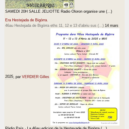
SAMEDI 20H SALLE JELIOTTE Radio Oloron organise une (…)
Era Hestejada de Bigòrra.
46au Hestejada de Bigòrra eths 11, 12 e 13 d’abriu sus (…)
14 mars
2025
, par
VERDIER Gilles
Ràdio País · La 46au edicion de la Hesteyade de Bigòrra (…)