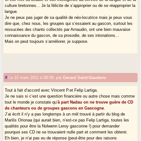
culture bretonnes... Je la félicite de s’approprier ou de se réapproprier la
langue.
Je ne peux pas juger de sa qualité de néo-locutrice mais je peux vous
dire que, chez nous, les groupes qui s’essaient au gascon, surtout les
ressucées des chants collectés par Arnaudin, ont une bien mauvaise
connaissance du gascon, de sa prosodie, de ses intonations...
Mais on peut toujours s’améliorer, je suppose.
#
Le 15 mars 2011 à 08:08
,
par
Gerard Saint-Gaudens
Tout à fait d’accord avec Vincent P.et Felip Lartiga.
Je ne sais si c’est une question financière ou autre chose mais comme
tout le monde je constate qu’
à part Nadau on ne trouve guère de CD
de chanteurs ou de groupes gascons en Gascogne
.
J’ai écrit il n’y a pas longtemps à un mèl trouvé à partir du blog de
Marilis Orionaa (qui aurait bien, n’est-ce pas Felip Lartiga, toutes les
qualités pour être la Nolwenn Leroy gasconne !) pour demander
pourquoi ses CD ne se trouvaient nulle part et comment les obtenir.
Eh bien, je n’ai pas eu de réponse (peut-être pour des raisons