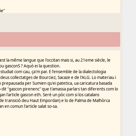
ie"
pes.fr
>
 anciennes du mot français "Occitanie" qu'il a fait remonter à
celle de Secousse en 1732.
est la même langue que l'occitan mais si, au 21eme siècle, le
xte où, depuis 1634 à notre connaissance, les
ou gasconS ? Aquò ei la question.
tudiat com cau, ça'm par. E l'ensemble de la dialectologia
 deus collectatges de Bourciez, Sacaze e de l'ALG. Lo materiau i
cion prepausada per Sumien qu'ei patetica, ua caricatura basada
 dit "gascon pirenenc" que t'amassa parlars tan diferents com lo
an l'article gascon eth. Seré un pòc com si los catalans
l de transició deu Haut Empordan) e lo de Palma de Malhòrca
n en comun l'article salat so-sa.