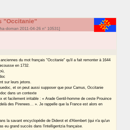
s "Occitanie"
nha-doman 2011-04-26 n° 10531]
nciennes du mot français "Occitanie" qu'il a fait remonter à 1644
 Secousse en 1732.
où,
doc
nt sur leurs jetons.
nguedoc, et on peut aussi supposer que pour Camus, Occitanie
edoc dans un contexte
ieux et facilement irritable : « Arade Gentil-homme de ceste Prouince
u delà des Pirenees… ». Je rappelle que la France est alors en
ans la savant encyclopédie de Diderot et d'Alembert (qui n'a qu'un
pas eu grand succès dans l'intelligentzia française.