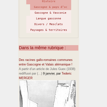
Histoire
Gascogne & pays d’oc
Gascogne & Vasconie
Langue gasconne
Divers / Mesclats
Paysages & territoires
Dans la même rubrique :
Des racines gallo-romaines communes
entre Gascogne et Valais alémanique !
A partir d’un article de Jules Guex (1938)
rediffusé par (…)
9 janvier
, par
Tederic
MERGER