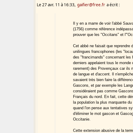
Le 27 avr. 11 à 16:33,
gaifier@free.fr
a écrit :
Il y en a marre de voir l'abbé Sau
(1756) comme référence indépassabl
prouver que les "Occitans" et l'"Occ
Cet abbé ne faisait que reprendre 
unilingues francophones (les "loca
des "francimands" concernant les
derniers appelaient tous le mond
rarement) des Provençaux car ils n
de langue et d'accent. Il n'empêch
savaient très bien faire la différen
Gascons, et par exemple les Lang
considéraient pas comme Gascons q
Français du nord. En fait, cette d
la population la plus marquante du
quand l'on pense aux tentatives s
d'éliminer le mot gascon et Gascogn
Occitanie.
Cette extension abusive de la term