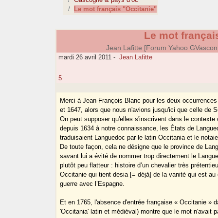
Le mot français "Occitanie"
Le mot françai
Jean Lafitte [Forum Yahoo GVasco
mardi 26 avril 2011
-
Jean Lafitte
5
Merci à Jean-François Blanc pour les deux occurrences a
et 1647, alors que nous n'avions jusqu'ici que celle de
On peut supposer qu'elles s'inscrivent dans le contexte 
depuis 1634 à notre connaissance, les États de Langue
traduisaient Languedoc par le latin Occitania et le notaie
De toute façon, cela ne désigne que le province de La
savant lui a évité de nommer trop directement le Langu
plutôt peu flatteur : histoire d’un chevalier très prétent
Occitanie qui tient desia [= déjà] de la vanité qui est a
guerre avec l’Espagne.
Et en 1765, l'absence d'entrée française « Occitanie » d
'Occitania' latin et médiéval) montre que le mot n'avait 