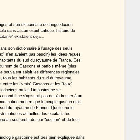
vages et son dictionnaire de languedocien
e sans aucun esprit critique, histoire de
itanie" existaient déjà...
dans son dictionnaire à l'usage des seuls
ux" n'en avaient pas besoin) les idées reçues
 habitants du sud du royaume de France. Ces
e du nom de Gascons et parfois même (plus
e pouvaient saisir les différences régionales
e, tous les habitants du sud du royaume
ce entre les "vrais" Gascons et les "faux"
uedociens ou les Limousins ne se
uand il ne s'agissait pas de s'adresser à un
énomination montre que le peuple gascon était
 sud du royaume de France. Quelle ironie
ystématiques actuelles des occitanistes
e au seul profit de leur "occitan" et de leur
inologie gasconne est très bien expliquée dans