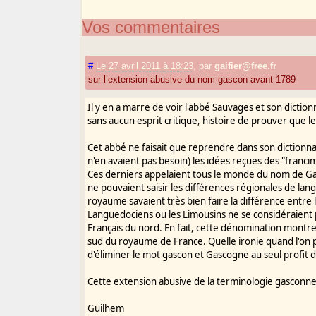
Vos commentaires
#
Le 27 avril 2011 à 18:23
,
par
gaifier@free.fr
sur l’extension abusive du nom gascon avant 1789
Il y en a marre de voir l'abbé Sauvages et son dict
sans aucun esprit critique, histoire de prouver que les 
Cet abbé ne faisait que reprendre dans son dictionnai
n'en avaient pas besoin) les idées reçues des "fran
Ces derniers appelaient tous le monde du nom de Ga
ne pouvaient saisir les différences régionales de lan
royaume savaient très bien faire la différence entre 
Languedociens ou les Limousins ne se considéraient 
Français du nord. En fait, cette dénomination montre
sud du royaume de France. Quelle ironie quand l'on p
d'éliminer le mot gascon et Gascogne au seul profit de
Cette extension abusive de la terminologie gasconne 
Guilhem