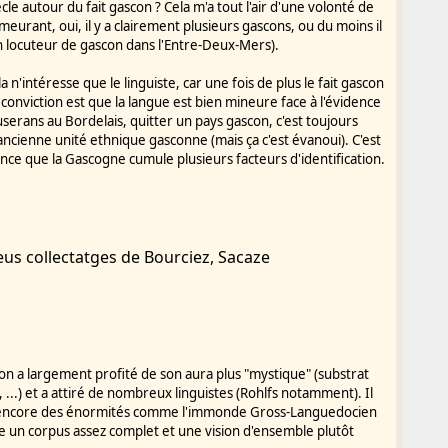
le autour du fait gascon ? Cela m'a tout l'air d'une volonté de
urant, oui, il y a clairement plusieurs gascons, ou du moins il
un locuteur de gascon dans l'Entre-Deux-Mers).
 les deux occurrences anciennes du mot
emonter à 1644 et 1647, alors que nous n'avions
a n'intéresse que le linguiste, car une fois de plus le fait gascon
 1732.
conviction est que la langue est bien mineure face à l'évidence
vent dans le contexte où, depuis 1634 à notre
rans au Bordelais, quitter un pays gascon, c'est toujours
l'ancienne unité ethnique gasconne (mais ça c'est évanoui). C'est
ience que la Gascogne cumule plusieurs facteurs d'identification.
deus collectatges de Bourciez, Sacaze
con a largement profité de son aura plus "mystique" (substrat
..) et a attiré de nombreux linguistes (Rohlfs notamment). Il
lle encore des énormités comme l'immonde Gross-Languedocien
ède un corpus assez complet et une vision d'ensemble plutôt