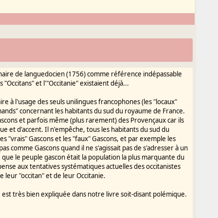
ionnaire de languedocien (1756) comme référence indépassable
"Occitans" et l'"Occitanie" existaient déjà...
re à l'usage des seuls unilingues francophones (les "locaux"
cimands" concernant les habitants du sud du royaume de France.
scons et parfois même (plus rarement) des Provençaux car ils
gue et d'accent. Il n'empêche, tous les habitants du sud du
les "vrais" Gascons et les "faux" Gascons, et par exemple les
pas comme Gascons quand il ne s'agissait pas de s'adresser à un
 que le peuple gascon était la population la plus marquante du
ense aux tentatives systématiques actuelles des occitanistes
 leur "occitan" et de leur Occitanie.
est très bien expliquée dans notre livre soit-disant polémique.