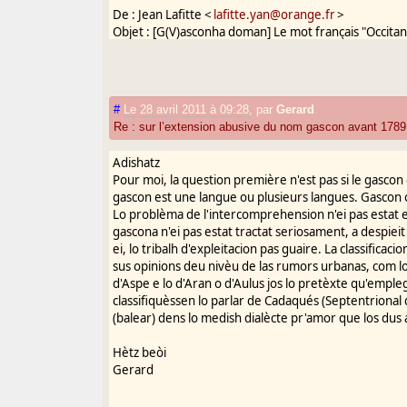
De : Jean Lafitte <
lafitte.yan@orange.fr
>
Objet : [G(V)asconha doman] Le mot français "Occitan
ì : "Gasconha-doman" <
Gasconha-doman@yahoogrou
Date : Mardi 26 avril 2011, 8h53
#
Le 28 avril 2011 à 09:28
,
par
Gerard
Re : sur l’extension abusive du nom gascon avant 1789
Merci à Jean-François Blanc pour les deux occurrences
Adishatz
1644 et 1647, alors que nous n'avions jusqu'ici que 
Pour moi, la question première n'est pas si le gascon 
On peut supposer qu'elles s'inscrivent dans le conte
gascon est une langue ou plusieurs langues. Gascon 
Lo problèma de l'intercomprehension n'ei pas estat es
gascona n'ei pas estat tractat seriosament, a despieit
ei, lo tribalh d'expleitacion pas guaire. La classifica
sus opinions deu nivèu de las rumors urbanas, com lo
d'Aspe e lo d'Aran o d'Aulus jos lo pretèxte qu'empleg
classifiquèssen lo parlar de Cadaqués (Septentriona
(balear) dens lo medish dialècte pr'amor que los dus a
Hètz beòi
Gerard