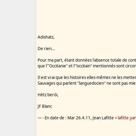
Adishatz,
De rien...
Pour ma part, étant données l'absence totale de cont
que l'"Occitanie" et l'"occitain" mentionnés sont cir
Il est vrai que les histoires elles-mêmes ne les mette
Sauvages qui parlent "languedocien" ne sont pas mie
Hètz beròi,
JF Blanc
— - En date de : Mar 26.4.11, Jean Lafitte <
lafitte.y