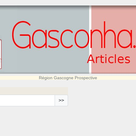
Région Gascogne Prospective
>>