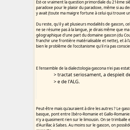
Est-ce vraiment la question primordiale du 21ème sièc
Date : Mardi 26 avril 2011, 8h53
paradoxe pour le plaisir du paradoxe, même si au deme
y avait (toute ma maigre fortune à celui qui trouve 
Merci à Jean-François Blanc pour
français "Occitanie" qu'il a fait r
Du reste, qu'il y ait plusieurs modalités de gascon, cel
jusqu'ici que celle de Secousse en
ne se résume pas à la langue, je dirais même que ma 
On peut supposer qu'elles s'inscri
géographique d'une part du domaine gascon (du Couse
connaissance, les
franchir une frontière matérialisable et nette), et à 
bien le problème de l'occitanisme qu'il n'a pas consc
E l'ensemble de la dialectologia gascona n'ei pas estat
> tractat seriosament, a despieit 
> e de l'ALG.
Peut-être mais qu'auraient à dire les autres ? Le gas
basque, pont entre Ibéro-Romanie et Gallo-Romanie, .
n'y a quasiment rien sur le limousin. On se trimba
d'Aurillac à Salses. Au moins sur le gascon, on poss