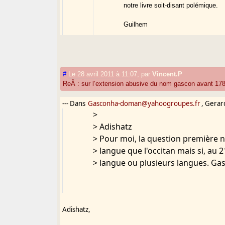
notre livre soit-disant polémique.
Guilhem
Adishatz,
De rien...
#
Le 28 avril 2011 à 11:07
,
par
Vincent.P
Pour ma part, étant données l'abse
ReÂ : sur l’extension abusive du nom gascon avant 17
Camus, je n'oserai pas affirmer que
circonscrits au Languedoc (lui-mêm
--- Dans
Gasconha-doman@yahoogroupes.fr
, Gerar
>
Il est vrai que les histoires elles
> Adishatz
bon, les "Gascons" de l'Abbé de S
> Pour moi, la question première n
pas mieux considérés...
> langue que l'occitan mais si, au 
Hètz beròi,
> langue ou plusieurs langues. Ga
JF Blanc
--- En date de : Mar 26.4.11, Jean 
De : Jean Lafitte <
lafitte.yan@ora
Adishatz,
Objet : [G(V)asconha doman] Le mo
ì : "Gasconha-doman" <
Gasconha