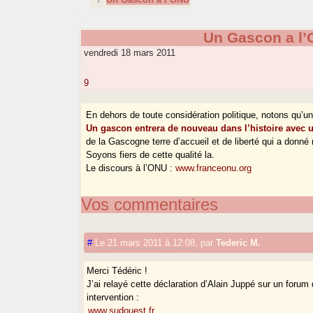
Un Gascon a l
vendredi 18 mars 2011
9
En dehors de toute considération politique, notons qu’un 
Un gascon entrera de nouveau dans l’histoire avec
de la Gascogne terre d’accueil et de liberté qui a do
Soyons fiers de cette qualité la.
Le discours à l’ONU :
www.franceonu.org
Vos commentaires
#
Le 21 mars 2011 à 12:08
,
par
Tederic M.
Merci Tédéric !
J’ai relayé cette déclaration d’Alain Juppé sur un foru
intervention :
www.sudouest.fr