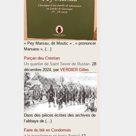
« Pey Marsau, dit Moutic » ; « prononcer
Marsaou », (…)
Parçan deu Crestian
Un quartier de Saint Sever de Rustan.
28
décembre 2024
, par
VERDIER Gilles
Dans des pièces écrites des archives de
l’abbaye de (…)
Faire du blé en Condomois
e lo transformar en haria (farine)
12