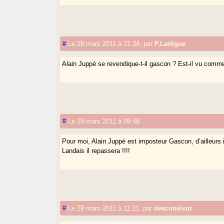
#
Le 28 mars 2011 à 21:34
,
par
P.Lartigue
Alain Juppé se revendique-t-il gascon ? Est-il vu comm
#
Le 29 mars 2011 à 09:48
Pour moi, Alain Juppé est imposteur Gascon, d’ailleur
Landais il repassera !!!!
#
Le 29 mars 2011 à 11:21
,
par
desconeixut