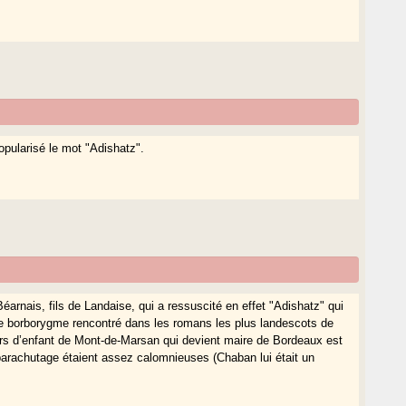
pularisé le mot "Adishatz".
arnais, fils de Landaise, qui a ressuscité en effet "Adishatz" qui
e de borborygme rencontré dans les romans les plus landescots de
urs d’enfant de Mont-de-Marsan qui devient maire de Bordeaux est
 parachutage étaient assez calomnieuses (Chaban lui était un