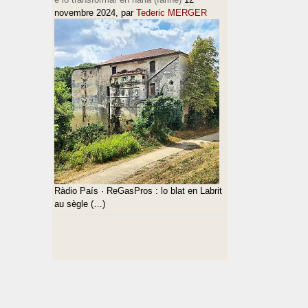
novembre 2024
, par
Tederic MERGER
Ràdio País · ReGasPros : lo blat en Labrit
au sègle (…)