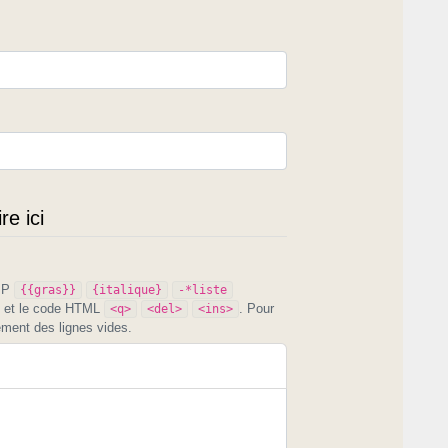
e ici
PIP
{{gras}}
{italique}
-*liste
et le code HTML
. Pour
<q>
<del>
<ins>
ement des lignes vides.