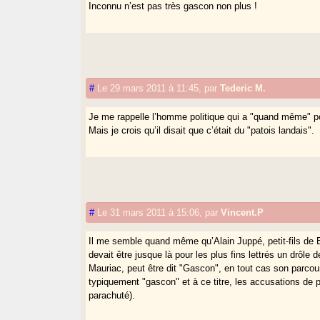
Inconnu n’est pas très gascon non plus !
#
Le 29 mars 2011 à 11:45
,
par
Tederic M.
Je me rappelle l’homme politique qui a "quand même" po
Mais je crois qu’il disait que c’était du "patois landais".
#
Le 31 mars 2011 à 15:06
,
par
Vincent.P
Il me semble quand même qu’Alain Juppé, petit-fils de Bé
devait être jusque là pour les plus fins lettrés un drôl
Mauriac, peut être dit "Gascon", en tout cas son parco
typiquement "gascon" et à ce titre, les accusations de
parachuté).