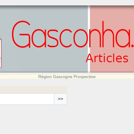
Région Gascogne Prospective
>>