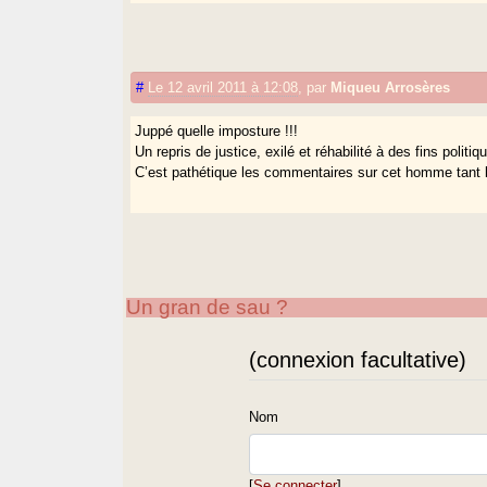
#
Le 12 avril 2011 à 12:08
,
par
Miqueu Arrosères
Juppé quelle imposture !!!
Un repris de justice, exilé et réhabilité à des fins politi
C’est pathétique les commentaires sur cet homme tant les
Un gran de sau ?
(connexion facultative)
Nom
[
Se connecter
]