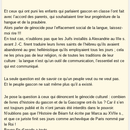
Et ceux qui ont puni les enfants qui parlaient gascon en classe l’ont fait
avec l’accord des parents, qui souhaitaient tirer leur progéniture de la
hangue et de la praubère.
Alors parler de génocide pour l’effacement social de la langue, laissez-
moi rire !!!
En tout cas, n’oublions pas que les Juifs installés à Alexandrie au IIIe s.
avant J.-C. firent traduire leurs livres saints de l’hébreu qu’ils avaient
abandonné au grec hellénistique qu’ils employaient tous les jours ; cela
ne les priva pas de leur religion, ni de toutes les traditions de leur
culture : la langue n’est qu’un outil de communication, l’essentiel est ce
qui est communiqué.
La seule question est de savoir ce qu’un peuple veut ou ne veut pas.
Et le peuple gascon ne sait même plus qu’il a existé.
Je pose la question à ceux qui dénoncent le génocide culturel : combien
de livres d’histoire du gascon et de la Gascogne ont-ils lus ? Car il s’en
est toujours publié et ils n’ont jamais été interdits dans le pouvoir.
N’oublions pas que l’Histoire de Béarn fut écrite par Marca au XVIIe s.,
et que ce juriste finit ses jours comme archevêque de Paris nommé par
le Roi !
Boune fîn d’anade a touts,