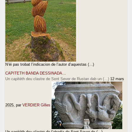
N’èi pas trobat l’indicacion de l’autor d’aquestas (…)
CAPITETH BANDA DESSINADA…
Un capitèth deu clastre de Sent Sever de Rustan dab un (…)
12 mars
2025
, par
VERDIER Gilles
Un capitèth deu clastre de l’abadia de Sent Sever de (…)