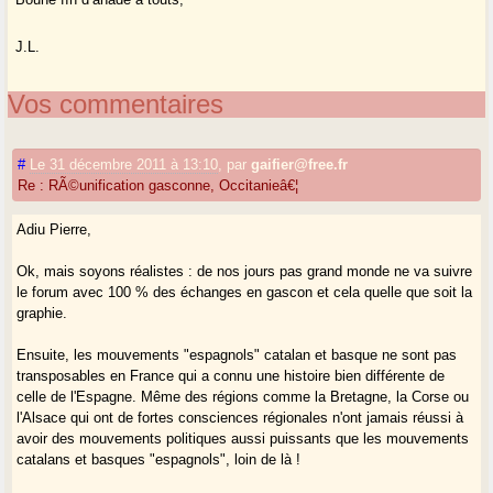
J.L.
Vos commentaires
#
Le 31 décembre 2011 à 13:10
,
par
gaifier@free.fr
Re : RÃ©unification gasconne, Occitanieâ€¦
Adiu Pierre,
Ok, mais soyons réalistes : de nos jours pas grand monde ne va suivre
le forum avec 100 % des échanges en gascon et cela quelle que soit la
graphie.
Ensuite, les mouvements "espagnols" catalan et basque ne sont pas
transposables en France qui a connu une histoire bien différente de
celle de l'Espagne. Même des régions comme la Bretagne, la Corse ou
l'Alsace qui ont de fortes consciences régionales n'ont jamais réussi à
avoir des mouvements politiques aussi puissants que les mouvements
catalans et basques "espagnols", loin de là !