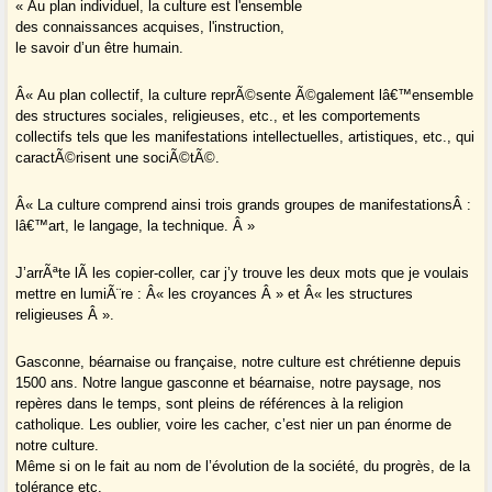
« Au plan individuel, la culture est l'ensemble
des connaissances acquises, l'instruction
,
le savoir d’un être humain.
Â« Au plan collectif, la culture reprÃ©sente Ã©galement lâ€™ensemble
des structures sociales, religieuses, etc., et les comportements
collectifs tels que les manifestations intellectuelles, artistiques, etc., qui
caractÃ©risent une sociÃ©tÃ©.
Â« La culture comprend ainsi trois grands groupes de manifestationsÂ :
lâ€™art, le langage, la technique. Â »
J’arrÃªte lÃ les copier-coller, car j’y trouve les deux mots que je voulais
mettre en lumiÃ¨re : Â« les croyances Â » et Â« les structures
religieuses Â ».
Gasconne, béarnaise ou française, notre culture est chrétienne depuis
1500 ans. Notre langue gasconne et béarnaise, notre paysage, nos
repères dans le temps, sont pleins de références à la religion
catholique. Les oublier, voire les cacher, c’est nier un pan énorme de
notre culture.
Même si on le fait au nom de l’évolution de la société, du progrès, de la
tolérance etc.