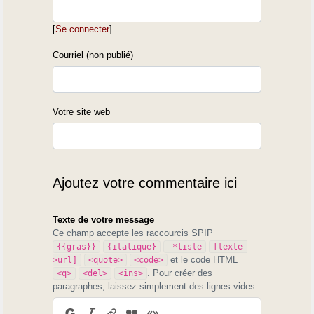
[
Se connecter
]
Courriel (non publié)
Votre site web
Ajoutez votre commentaire ici
Texte de votre message
Ce champ accepte les raccourcis SPIP
{{gras}}
{italique}
-*liste
[texte-
et le code HTML
>url]
<quote>
<code>
. Pour créer des
<q>
<del>
<ins>
paragraphes, laissez simplement des lignes vides.