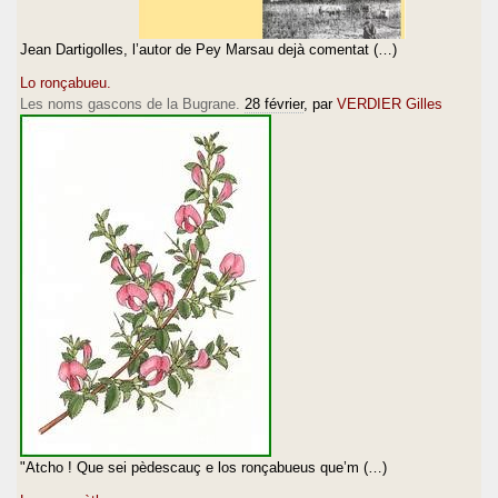
Jean Dartigolles, l’autor de Pey Marsau dejà comentat (…)
Lo ronçabueu.
Les noms gascons de la Bugrane.
28 février
, par
VERDIER Gilles
"Atcho ! Que sei pèdescauç e los ronçabueus que’m (…)