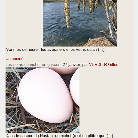
"Au mes de heurèr, los averanèrs e los vèrns qu’an (…)
Un conidèr.
Les noms du nichet en gascon.
27 janvier
, par
VERDIER Gilles
Dans le gascon du Rustan, un nichet (œuf en plâtre que (…)