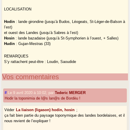
LOCALISATION
Hodin
: lande girondine (jusqu’à Budos, Léogeats, St-Léger-de-Balson à
l’est)
et ouest des Landes (jusqu’à Sabres à l’est)
Hosin
: lande bazadaise (jusqu’à St-Symphorien à l’ouest, + Salles)
Hudin
: Gujan-Mestras (33)
REMARQUES
S’y rattachent peut-être : Loudin, Saoudide
Vos commentaires
#
Le 9 avril 2020 à 10:02
,
par
Tederic MERGER
Hodir la toponimia de l@s lan@s de Bordèu !
Véder
La liaison (ligason) hodin, hosin
;
ça fait bien partie du paysage toponymique des landes bordelaises, et il
nous revient de l’expliquer !