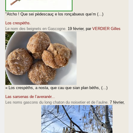
"Atcho ! Que sei pèdescauç e los ronçabueus que’m (…)
Los crespèths.
Le nom des beignets en Gascogne.
19 février
, par
VERDIER Gilles
« Los crespèths, a nosta, que cau que sian plan bèths, (…)
Las sarsenas de l’averanèr...
Les noms gascons du long chaton du noisetier et de l’aulne.
7 février
,