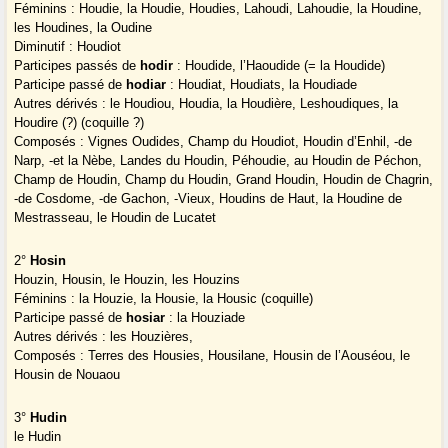
Féminins : Houdie, la Houdie, Houdies, Lahoudi, Lahoudie, la Houdine,
les Houdines, la Oudine
Diminutif : Houdiot
Participes passés de
hodir
: Houdide, l’Haoudide (= la Houdide)
Participe passé de
hodiar
: Houdiat, Houdiats, la Houdiade
Autres dérivés : le Houdiou, Houdia, la Houdière, Leshoudiques, la
Houdire (?) (coquille ?)
Composés : Vignes Oudides, Champ du Houdiot, Houdin d’Enhil, -de
Narp, -et la Nèbe, Landes du Houdin, Péhoudie, au Houdin de Péchon,
Champ de Houdin, Champ du Houdin, Grand Houdin, Houdin de Chagrin,
-de Cosdome, -de Gachon, -Vieux, Houdins de Haut, la Houdine de
Mestrasseau, le Houdin de Lucatet
2°
Hosin
Houzin, Housin, le Houzin, les Houzins
Féminins : la Houzie, la Housie, la Housic (coquille)
Participe passé de
hosiar
: la Houziade
Autres dérivés : les Houzières,
Composés : Terres des Housies, Housilane, Housin de l’Aouséou, le
Housin de Nouaou
3°
Hudin
le Hudin