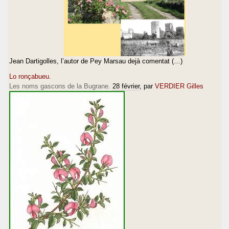
Jean Dartigolles, l’autor de Pey Marsau dejà comentat (…)
Lo ronçabueu.
Les noms gascons de la Bugrane.
28 février
, par
VERDIER Gilles