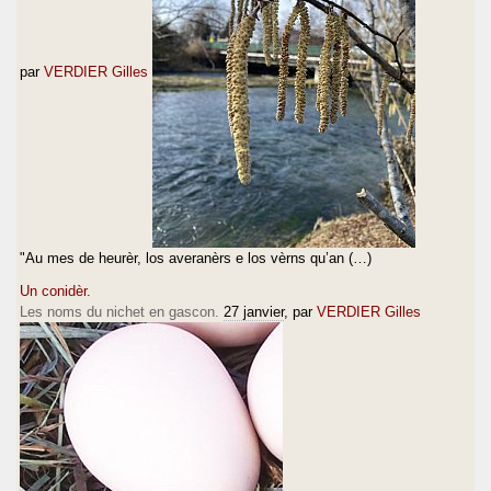
par
VERDIER Gilles
"Au mes de heurèr, los averanèrs e los vèrns qu’an (…)
Un conidèr.
Les noms du nichet en gascon.
27 janvier
, par
VERDIER Gilles