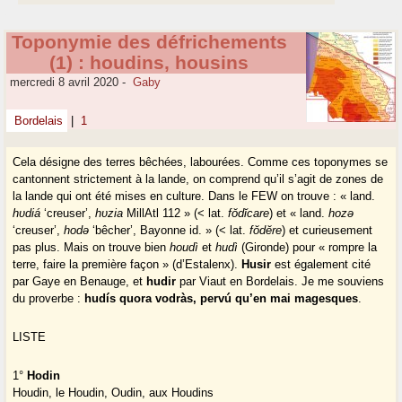
Toponymie des défrichements
(1) : houdins, housins
mercredi 8 avril 2020
-
Gaby
Bordelais
|
1
Cela désigne des terres bêchées, labourées. Comme ces toponymes se
cantonnent strictement à la lande, on comprend qu’il s’agit de zones de
la lande qui ont été mises en culture. Dans le FEW on trouve : « land.
hʋdiá
‘creuser’,
hʋzia
MillAtl 112 » (< lat.
fŏdĭcare
) et « land.
hozə
‘creuser’,
hodə
‘bêcher’, Bayonne id. » (< lat.
fŏdĕre
) et curieusement
pas plus. Mais on trouve bien
houdì
et
hudì
(Gironde) pour « rompre la
terre, faire la première façon » (d’Estalenx).
Husir
est également cité
par Gaye en Benauge, et
hudir
par Viaut en Bordelais. Je me souviens
du proverbe :
hudís quora vodràs, pervú qu’en mai magesques
.
LISTE
1°
Hodin
Houdin, le Houdin, Oudin, aux Houdins