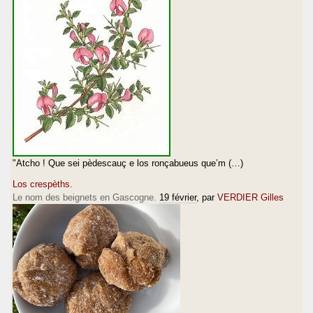
"Atcho ! Que sei pèdescauç e los ronçabueus que’m (…)
Los crespèths.
Le nom des beignets en Gascogne.
19 février
, par
VERDIER Gilles