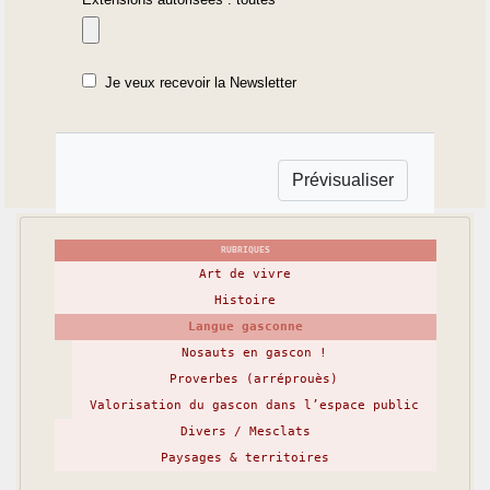
Je veux recevoir la Newsletter
RUBRIQUES
Art de vivre
Histoire
Langue gasconne
Nosauts en gascon !
Proverbes (arréprouès)
Valorisation du gascon dans l’espace public
Divers / Mesclats
Paysages & territoires