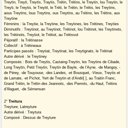
Treytin, Treyti, Treytis, Traytis, Trétin, Trétins, le Treytin, lou Treytin, le
Treyti, le Treytis, le Treytit, le Tréti, le Trétin, le Trétis, les Treytins,
aous Treytins, lous Treytins, ous Treytins, au Trétins, les Trétins, aux
Treytine
Féminins : la Treytie, la Treytine, les Treytines, les Trétines, Treyties
Diminutifs : Treytinot, au Treytinot, Trétinot, lou Trétinot, les Treytinots,
les Trétinots, Treytiot, le Trétiot, au Trétissot
Péjoratif : la Trétinasse
Collectif : à Trétineaux
Participes passés : Treytiat, Treytinat, les Treytignats, le Trétinat
Autre dérivé : le Treytiney
Composés : Bois de Treytis, Castaing-Treytin, les Treytins de Cibade,
Long Treytin, Petit Treytin, Treytin de Bayle, -de l’Ayne, -de Mangoy, -
de Pérey, -de Touyouse, -des Landes, -et Bousquet, -Vieux, Treytis et
de Lamate, -et Pichot, Yert de Treytin et d’Andri[ ], au Traitin Franc,
Grand Trétin, le Trétin des Jeannots, -des Pierrots, -du Haut, Trétins
d’Illaguet, -de Sémensan
2°
Treitura
Treyture, Latreyture
Autre dérivé : Treytura
Composé : Dessus de Treyture