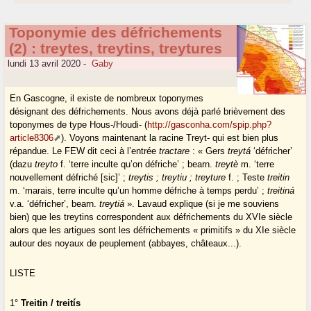
Toponymie des défrichements
(2) : treytes, treytins, treytures
lundi 13 avril 2020
-
Gaby
En Gascogne, il existe de nombreux toponymes
désignant des défrichements. Nous avons déjà parlé brièvement des
toponymes de type Hous-/Houdi- (
http://gasconha.com/spip.php?
article8306
). Voyons maintenant la racine Treyt- qui est bien plus
répandue. Le FEW dit ceci à l’entrée
tractare
: « Gers
treytá
‘défricher’
(dazu
treyto
f. ‘terre inculte qu’on défriche’ ; bearn.
treytè
m. ‘terre
nouvellement défriché [sic]’ ;
treytis ; treytiu ; treyture
f. ; Teste
treitin
m. ‘marais, terre inculte qu’un homme défriche à temps perdu’ ;
treitiná
v.a. ‘défricher’, bearn.
treytiá
». Lavaud explique (si je me souviens
bien) que les treytins correspondent aux défrichements du XVIe siècle
alors que les artigues sont les défrichements « primitifs » du XIe siècle
autour des noyaux de peuplement (abbayes, châteaux...).
LISTE
1°
Treitin / treitís