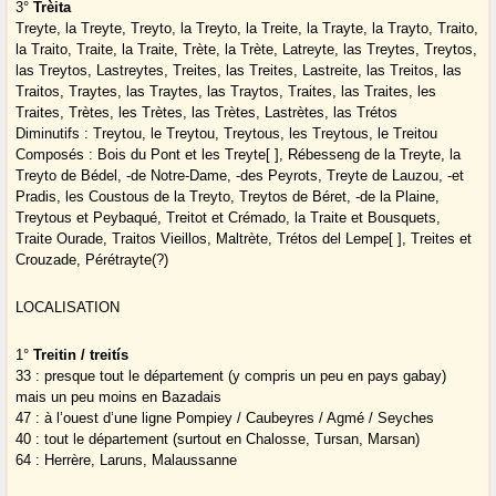
3°
Trèita
Treyte, la Treyte, Treyto, la Treyto, la Treite, la Trayte, la Trayto, Traito,
la Traito, Traite, la Traite, Trète, la Trète, Latreyte, las Treytes, Treytos,
las Treytos, Lastreytes, Treites, las Treites, Lastreite, las Treitos, las
Traitos, Traytes, las Traytes, las Traytos, Traites, las Traites, les
Traites, Trètes, les Trètes, las Trètes, Lastrètes, las Trétos
Diminutifs : Treytou, le Treytou, Treytous, les Treytous, le Treitou
Composés : Bois du Pont et les Treyte[ ], Rébesseng de la Treyte, la
Treyto de Bédel, -de Notre-Dame, -des Peyrots, Treyte de Lauzou, -et
Pradis, les Coustous de la Treyto, Treytos de Béret, -de la Plaine,
Treytous et Peybaqué, Treitot et Crémado, la Traite et Bousquets,
Traite Ourade, Traitos Vieillos, Maltrète, Trétos del Lempe[ ], Treites et
Crouzade, Pérétrayte(?)
LOCALISATION
1°
Treitin / treitís
33 : presque tout le département (y compris un peu en pays gabay)
mais un peu moins en Bazadais
47 : à l’ouest d’une ligne Pompiey / Caubeyres / Agmé / Seyches
40 : tout le département (surtout en Chalosse, Tursan, Marsan)
64 : Herrère, Laruns, Malaussanne