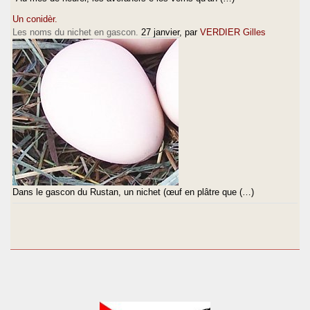
Un conidèr.
Les noms du nichet en gascon.
27 janvier
, par
VERDIER Gilles
Dans le gascon du Rustan, un nichet (œuf en plâtre que (…)