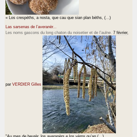
« Los crespèths, a nosta, que cau que sian plan bèths, (…)
Las sarsenas de l’averanèr...
Les noms gascons du long chaton du noisetier et de l’aulne.
7 février
,
par
VERDIER Gilles
"Au mes de heurèr, los averanèrs e los vèrns qu’an (…)