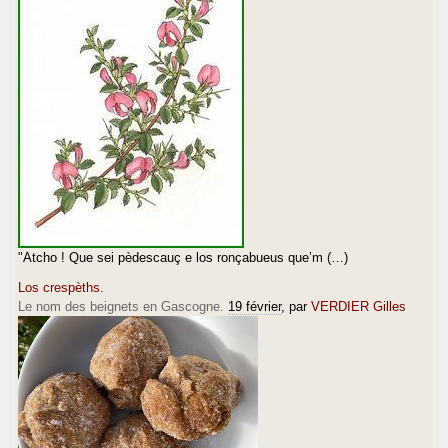
"Atcho ! Que sei pèdescauç e los ronçabueus que’m (…)
Los crespèths.
Le nom des beignets en Gascogne.
19 février
, par
VERDIER Gilles