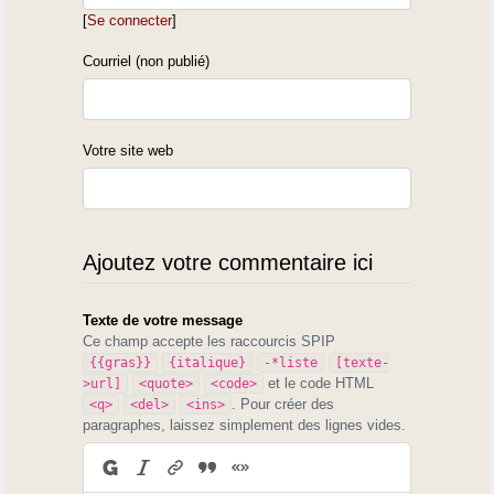
[
Se connecter
]
Courriel (non publié)
Votre site web
Ajoutez votre commentaire ici
Texte de votre message
Ce champ accepte les raccourcis SPIP
{{gras}}
{italique}
-*liste
[texte-
et le code HTML
>url]
<quote>
<code>
. Pour créer des
<q>
<del>
<ins>
paragraphes, laissez simplement des lignes vides.