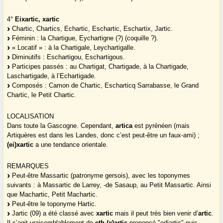
4°
Eixartic, xartic
Chartic, Chartics, Echartic, Eschartic, Eschartix, Jartic.
Féminin : la Chartigue, Eychartigne (?) (coquille ?).
« Locatif » : à la Chartigale, Leychartigalle.
Diminutifs : Eschartigou, Eschartigous.
Participes passés : au Chartigat, Chartigade, à la Chartigade,
Laschartigade, à l’Echartigade.
Composés : Camon de Chartic, Escharticq Sarrabasse, le Grand
Chartic, le Petit Chartic.
LOCALISATION
Dans toute la Gascogne. Cependant,
artica
est pyrénéen (mais
Artiquères est dans les Landes, donc c’est peut-être un faux-ami) ;
(ei)xartic
a une tendance orientale.
REMARQUES
Peut-être Massartic (patronyme gersois), avec les toponymes
suivants : à Massartic de Larrey, -de Sasaup, au Petit Massartic. Ainsi
que Machartic, Petit Machartic.
Peut-être le toponyme Hartic.
Jartic (09) a été classé avec
xartic
mais il peut très bien venir d’
artic
.
Il s’agit vraisemblablement de
eth (x)artic
prononcé "edjartic" puis