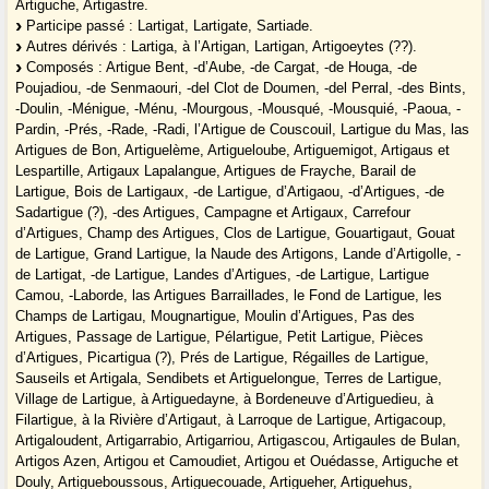
Artiguche, Artigastre.
Participe passé : Lartigat, Lartigate, Sartiade.
Autres dérivés : Lartiga, à l’Artigan, Lartigan, Artigoeytes (??).
Composés : Artigue Bent, -d’Aube, -de Cargat, -de Houga, -de
Poujadiou, -de Senmaouri, -del Clot de Doumen, -del Perral, -des Bints,
-Doulin, -Ménigue, -Ménu, -Mourgous, -Mousqué, -Mousquié, -Paoua, -
Pardin, -Prés, -Rade, -Radi, l’Artigue de Couscouil, Lartigue du Mas, las
Artigues de Bon, Artiguelème, Artigueloube, Artiguemigot, Artigaus et
Lespartille, Artigaux Lapalangue, Artigues de Frayche, Barail de
Lartigue, Bois de Lartigaux, -de Lartigue, d’Artigaou, -d’Artigues, -de
Sadartigue (?), -des Artigues, Campagne et Artigaux, Carrefour
d’Artigues, Champ des Artigues, Clos de Lartigue, Gouartigaut, Gouat
de Lartigue, Grand Lartigue, la Naude des Artigons, Lande d’Artigolle, -
de Lartigat, -de Lartigue, Landes d’Artigues, -de Lartigue, Lartigue
Camou, -Laborde, las Artigues Barraillades, le Fond de Lartigue, les
Champs de Lartigau, Mougnartigue, Moulin d’Artigues, Pas des
Artigues, Passage de Lartigue, Pélartigue, Petit Lartigue, Pièces
d’Artigues, Picartigua (?), Prés de Lartigue, Régailles de Lartigue,
Sauseils et Artigala, Sendibets et Artiguelongue, Terres de Lartigue,
Village de Lartigue, à Artiguedayne, à Bordeneuve d’Artiguedieu, à
Filartigue, à la Rivière d’Artigaut, à Larroque de Lartigue, Artigacoup,
Artigaloudent, Artigarrabio, Artigarriou, Artigascou, Artigaules de Bulan,
Artigos Azen, Artigou et Camoudiet, Artigou et Ouédasse, Artiguche et
Douly, Artigueboussous, Artiguecouade, Artigueher, Artiguehus,