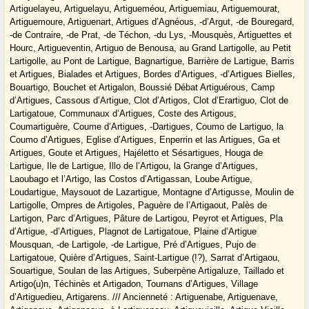
Artiguelayeu, Artiguelayu, Artigueméou, Artiguemiau, Artiguemourat,
Artiguemoure, Artiguenart, Artigues d’Agnéous, -d’Argut, -de Bouregard,
-de Contraire, -de Prat, -de Téchon, -du Lys, -Mousquès, Artiguettes et
Hourc, Artigueventin, Artiguo de Benousa, au Grand Lartigolle, au Petit
Lartigolle, au Pont de Lartigue, Bagnartigue, Barrière de Lartigue, Barris
et Artigues, Bialades et Artigues, Bordes d’Artigues, -d’Artigues Bielles,
Bouartigo, Bouchet et Artigalon, Boussié Débat Artiguérous, Camp
d’Artigues, Cassous d’Artigue, Clot d’Artigos, Clot d’Erartiguo, Clot de
Lartigatoue, Communaux d’Artigues, Coste des Artigous,
Coumartiguère, Coume d’Artigues, -Dartigues, Coumo de Lartiguo, la
Coumo d’Artigues, Eglise d’Artigues, Enperrin et las Artigues, Ga et
Artigues, Goute et Artigues, Hajéletto et Sésartigues, Houga de
Lartigue, Ile de Lartigue, Illo de l’Artigou, la Grange d’Artigues,
Laoubago et l’Artigo, las Costos d’Artigassan, Loube Artigue,
Loudartigue, Maysouot de Lazartigue, Montagne d’Artigusse, Moulin de
Lartigolle, Ompres de Artigoles, Paguère de l’Artigaout, Palès de
Lartigon, Parc d’Artigues, Pâture de Lartigou, Peyrot et Artigues, Pla
d’Artigue, -d’Artigues, Plagnot de Lartigatoue, Plaine d’Artigue
Mousquan, -de Lartigole, -de Lartigue, Pré d’Artigues, Pujo de
Lartigatoue, Quière d’Artigues, Saint-Lartigue (!?), Sarrat d’Artigaou,
Souartigue, Soulan de las Artigues, Suberpène Artigaluze, Taillado et
Artigo(u)n, Téchinès et Artigadon, Tournans d’Artigues, Village
d’Artiguedieu, Artigarens. /// Ancienneté : Artiguenabe, Artiguenave,