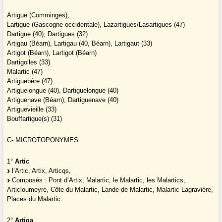
Artigue (Comminges),
Lartigue (Gascogne occidentale), Lazartigues/Lasartigues (47)
Dartigue (40), Dartigues (32)
Artigau (Béarn), Lartigau (40, Béarn), Lartigaut (33)
Artigot (Béarn), Lartigot (Béarn)
Dartigolles (33)
Malartic (47)
Artiguebère (47)
Artiguelongue (40), Dartiguelongue (40)
Artiguenave (Béarn), Dartiguenave (40)
Artiguevieille (33)
Bouffartigue(s) (31)
C- MICROTOPONYMES
1°
Artic
l’Artic, Artix, Articqs,
Composés : Pont d’Artix, Malartic, le Malartic, les Malartics,
Articloumeyre, Côte du Malartic, Lande de Malartic, Malartic Lagravière,
Places du Malartic.
2°
Artiga