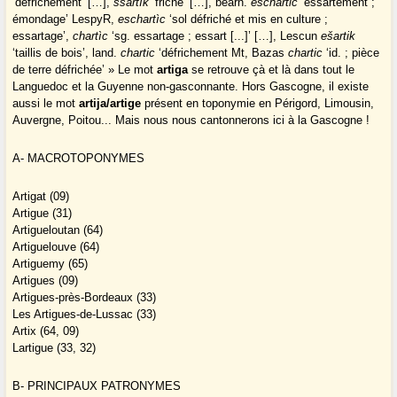
‘défrichement’ […],
ššartík
‘friche’ […], béarn.
eschartic
‘essartement ;
émondage’ LespyR,
eschartìc
‘sol défriché et mis en culture ;
essartage’,
chartìc
‘sg. essartage ; essart [...]’ […], Lescun
ešartik
‘taillis de bois’, land.
chartic
‘défrichement Mt, Bazas
chartic
‘id. ; pièce
de terre défrichée’ » Le mot
artiga
se retrouve çà et là dans tout le
Languedoc et la Guyenne non-gasconnante. Hors Gascogne, il existe
aussi le mot
artija/artige
présent en toponymie en Périgord, Limousin,
Auvergne, Poitou... Mais nous nous cantonnerons ici à la Gascogne !
A- MACROTOPONYMES
Artigat (09)
Artigue (31)
Artigueloutan (64)
Artiguelouve (64)
Artiguemy (65)
Artigues (09)
Artigues-près-Bordeaux (33)
Les Artigues-de-Lussac (33)
Artix (64, 09)
Lartigue (33, 32)
B- PRINCIPAUX PATRONYMES