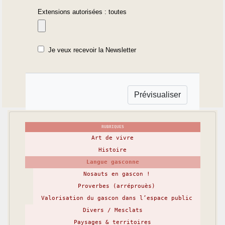
Extensions autorisées : toutes
Je veux recevoir la Newsletter
RUBRIQUES
Art de vivre
Histoire
Langue gasconne
Nosauts en gascon !
Proverbes (arréprouès)
Valorisation du gascon dans l’espace public
Divers / Mesclats
Paysages & territoires