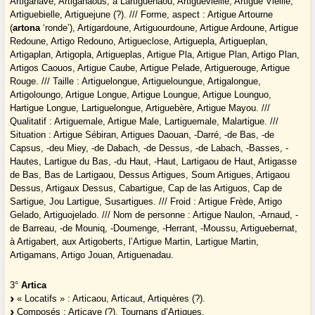
Artiganave, Artiganaous, à Lartiguenaou, Artiguevieille, Artigue Vieille,
Artiguebielle, Artiguejune (?). /// Forme, aspect : Artigue Artourne
(
artona
‘ronde’), Artigardoune, Artiguourdoune, Artigue Ardoune, Artigue
Redoune, Artigo Redouno, Artigueclose, Artiguepla, Artigueplan,
Artigaplan, Artigopla, Artigueplas, Artigue Pla, Artigue Plan, Artigo Plan,
Artigos Caouos, Artigue Caube, Artigue Pelade, Artiguerouge, Artigue
Rouge. /// Taille : Artiguelongue, Artigueloungue, Artigalongue,
Artigoloungo, Artigue Longue, Artigue Loungue, Artigue Lounguo,
Hartigue Longue, Lartiguelongue, Artiguebère, Artigue Mayou. ///
Qualitatif : Artiguemale, Artigue Male, Lartiguemale, Malartigue. ///
Situation : Artigue Sébiran, Artigues Daouan, -Darré, -de Bas, -de
Capsus, -deu Miey, -de Dabach, -de Dessus, -de Labach, -Basses, -
Hautes, Lartigue du Bas, -du Haut, -Haut, Lartigaou de Haut, Artigasse
de Bas, Bas de Lartigaou, Dessus Artigues, Soum Artigues, Artigaou
Dessus, Artigaux Dessus, Cabartigue, Cap de las Artiguos, Cap de
Sartigue, Jou Lartigue, Susartigues. /// Froid : Artigue Frède, Artigo
Gelado, Artiguojelado. /// Nom de personne : Artigue Naulon, -Arnaud, -
de Barreau, -de Mouniq, -Doumenge, -Herrant, -Moussu, Artiguebernat,
à Artigabert, aux Artigoberts, l’Artigue Martin, Lartigue Martin,
Artigamans, Artigo Jouan, Artiguenadau.
3°
Artica
« Locatifs » : Articaou, Articaut, Artiquères (?).
Composés : Articave (?), Tournans d’Artiques.