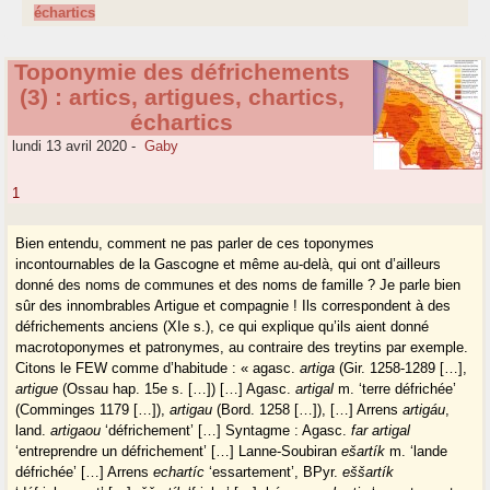
échartics
Toponymie des défrichements
(3) : artics, artigues, chartics,
échartics
lundi 13 avril 2020
-
Gaby
1
Bien entendu, comment ne pas parler de ces toponymes
incontournables de la Gascogne et même au-delà, qui ont d’ailleurs
donné des noms de communes et des noms de famille ? Je parle bien
sûr des innombrables Artigue et compagnie ! Ils correspondent à des
défrichements anciens (XIe s.), ce qui explique qu’ils aient donné
macrotoponymes et patronymes, au contraire des treytins par exemple.
Citons le FEW comme d’habitude : « agasc.
artiga
(Gir. 1258-1289 […],
artigue
(Ossau hap. 15e s. […]) […] Agasc.
artigal
m. ‘terre défrichée’
(Comminges 1179 […]),
artigau
(Bord. 1258 […]), […] Arrens
artigáu
,
land.
artigaou
‘défrichement’ […] Syntagme : Agasc.
far artigal
‘entreprendre un défrichement’ […] Lanne-Soubiran
ešartík
m. ‘lande
défrichée’ […] Arrens
echartíc
‘essartement’, BPyr.
eššartík