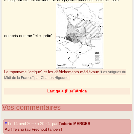
compris comme "et + jartic".
Le toponyme "artigue" et les défrichements médiévaux
"Les Artigues du
Midi de la France" par Charles Higounet
Lartiga + (l’,er’)Artiga
Vos commentaires
#
Le 14 avril 2020 à 20:24
,
par
Tederic MERGER
Au Hrèisho (au Fréchou) tanben !