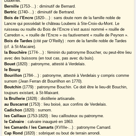
Dubernet.
Bernille
(1753-...) : diminutif de Bernard.
Bertric
(1740-...) : diminutif de Bertrand.
Bois de l’Encre
(1820-...) : sans doute nom de la famille noble de
Lancre qui possédait le château Loubens à Ste-Croix-du-Mont. Le
ruisseau ou rouille du Bois de l’Encre s’est aussi nommé « rouille de
Carredon », « rouille de l’Encre » ou fautivement « rouille de Peynon ».
Bois de Tardes
(cité par O’Reilly) : nom de la famille noble de Tardes
(cf. à St-Macaire).
la Bouchère
(1774-...) : féminin du patronyme Boucher, ou peut-être lieu
avec des buissons (en tout cas, pas avec du buis).
Bouet
(1820) : patronyme, attesté à Verdelais.
le Bourg
Bourillon
(1784-...) : patronyme, attesté à Verdelais y compris comme
surnom (Jean Ferran dit Bourrilhon en 1770).
Boutchin
(1779) : patronyme Bouchin. Ce doit être le lieu-dit Bouchin,
toujours existant, à St-Maixant.
la Brullerie
(1828) : distillerie artisanale.
au Buscarrat
(1753) : lieu boisé, aux confins de Verdelais.
Cadichon
(1820) : surnom.
les Caillaux
(1753-1820) : lieu caillouteux ou patronyme.
le Calvaire
: calvaire inauguré en 1863.
les Camards / les Camarts
(XVIIIe-...) : patronyme Camard.
Cap Rond
(1820) : sobriquet ou bout de terrain arrondi.