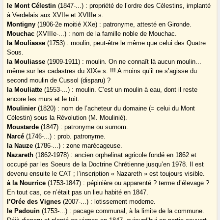
le Mont Célestin
(1847-...) : propriété de l’ordre des Célestins, implanté
à Verdelais aux XVIIe et XVIIIe s.
Montigny
(1906-2e moitié XXe) : patronyme, attesté en Gironde.
Mouchac
(XVIIIe-...) : nom de la famille noble de Mouchac.
la Mouliasse
(1753) : moulin, peut-être le même que celui des Quatre
Sous.
la Mouliasse
(1909-1911) : moulin. On ne connaît là aucun moulin...
même sur les cadastres du XIXe s. !!! A moins qu’il ne s’agisse du
second moulin de Cussol (disparu) ?
la Mouliatte
(1553-...) : moulin. C’est un moulin à eau, dont il reste
encore les murs et le toit.
Moulinier
(1820) : nom de l’acheteur du domaine (= celui du Mont
Célestin) sous la Révolution (M. Moulinié).
Moustarde
(1847) : patronyme ou surnom.
Narcé
(1746-...) : prob. patronyme.
la Nauze
(1786-...) : zone marécageuse.
Nazareth
(1862-1978) : ancien orphelinat agricole fondé en 1862 et
occupé par les Soeurs de la Doctrine Chrétienne jusqu’en 1978. Il est
devenu ensuite le CAT ; l’inscription « Nazareth » est toujours visible.
à la Nourrice
(1753-1847) : pépinière ou apparenté ? terme d’élevage ?
En tout cas, ce n’était pas un lieu habité en 1847.
l’Orée des Vignes
(2007-...) : lotissement moderne.
le Padouin
(1753-...) : pacage communal, à la limite de la commune.