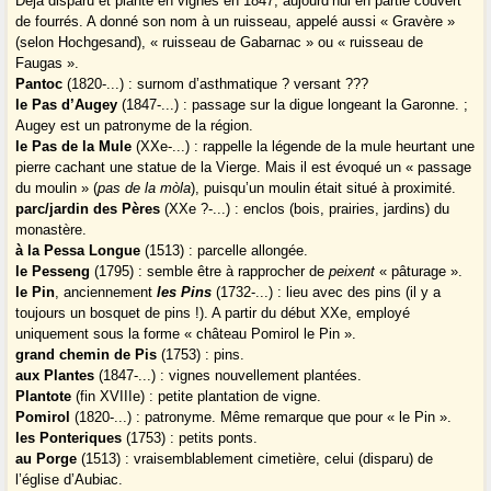
Déjà disparu et planté en vignes en 1847, aujourd’hui en partie couvert
de fourrés. A donné son nom à un ruisseau, appelé aussi « Gravère »
(selon Hochgesand), « ruisseau de Gabarnac » ou « ruisseau de
Faugas ».
Pantoc
(1820-...) : surnom d’asthmatique ? versant ???
le Pas d’Augey
(1847-...) : passage sur la digue longeant la Garonne. ;
Augey est un patronyme de la région.
le Pas de la Mule
(XXe-...) : rappelle la légende de la mule heurtant une
pierre cachant une statue de la Vierge. Mais il est évoqué un « passage
du moulin » (
pas de la mòla
), puisqu’un moulin était situé à proximité.
parc/jardin des Pères
(XXe ?-...) : enclos (bois, prairies, jardins) du
monastère.
à la Pessa Longue
(1513) : parcelle allongée.
le Pesseng
(1795) : semble être à rapprocher de
peixent
« pâturage ».
le Pin
, anciennement
les Pins
(1732-...) : lieu avec des pins (il y a
toujours un bosquet de pins !). A partir du début XXe, employé
uniquement sous la forme « château Pomirol le Pin ».
grand chemin de Pis
(1753) : pins.
aux Plantes
(1847-...) : vignes nouvellement plantées.
Plantote
(fin XVIIIe) : petite plantation de vigne.
Pomirol
(1820-...) : patronyme. Même remarque que pour « le Pin ».
les Ponteriques
(1753) : petits ponts.
au Porge
(1513) : vraisemblablement cimetière, celui (disparu) de
l’église d’Aubiac.