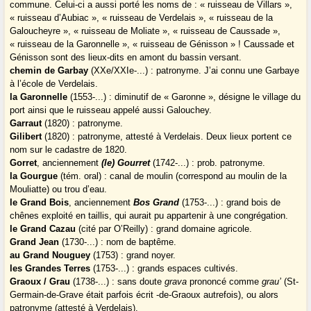
commune. Celui-ci a aussi porté les noms de : « ruisseau de Villars »,
« ruisseau d’Aubiac », « ruisseau de Verdelais », « ruisseau de la
Galoucheyre », « ruisseau de Moliate », « ruisseau de Caussade »,
« ruisseau de la Garonnelle », « ruisseau de Génisson » ! Caussade et
Génisson sont des lieux-dits en amont du bassin versant.
chemin de Garbay
(XXe/XXIe-...) : patronyme. J’ai connu une Garbaye
à l’école de Verdelais.
la Garonnelle
(1553-...) : diminutif de « Garonne », désigne le village du
port ainsi que le ruisseau appelé aussi Galouchey.
Garraut
(1820) : patronyme.
Gilibert
(1820) : patronyme, attesté à Verdelais. Deux lieux portent ce
nom sur le cadastre de 1820.
Gorret
, anciennement
(le) Gourret
(1742-...) : prob. patronyme.
la Gourgue
(tém. oral) : canal de moulin (correspond au moulin de la
Mouliatte) ou trou d’eau.
le Grand Bois
, anciennement
Bos Grand
(1753-...) : grand bois de
chênes exploité en taillis, qui aurait pu appartenir à une congrégation.
le Grand Cazau
(cité par O’Reilly) : grand domaine agricole.
Grand Jean
(1730-...) : nom de baptême.
au Grand Nouguey
(1753) : grand noyer.
les Grandes Terres
(1753-...) : grands espaces cultivés.
Graoux / Grau
(1738-...) : sans doute
grava
prononcé comme
grau’
(St-
Germain-de-Grave était parfois écrit -de-Graoux autrefois), ou alors
patronyme (attesté à Verdelais).