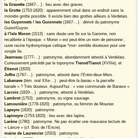
la Gravette
(1847-...) : lieu avec des graves.
la Grotte
(1753-1820) : apparemment situé dans un endroit sans la
moindre grotte possible. Il existe bien des grottes ailleurs à Verdelais.
les Guyonnets / les Guionnets
(1667-...) : dérivé du patronyme
Guion/Guyon.
à l’Isle Moron
(1513) : sans doute une île sur la Garonne, non
recalibrée à l’époque. « Moron » est peut-être un nom de personne ;
uune racine hydronymique celtique *
mor-
semble douteuse pour une
simple île.
Jeanneau
(1777-...) : patronyme, abondamment attesté à Verdelais.
Curieusement précédé par le toponyme
Tienot/Tianot
(XVIIIe), et
Etienot
(1820).
Joffre
(1767-...) : patronyme, attesté dans l’Entre-deux-Mers.
Labanave
(tém. oral XXe-...) : peut-être
la banau
« la parcelle
banale » ? Très douteux. Aujourd’hui : « voie communale de Banave ».
Lacroix
(1820-...) : patronyme, attesté à Verdelais.
Lambrot
(1753) : patronyme, ou vigne sauvage.
Lamounière
(1778-1820) : patronyme, ou féminin de Mounier.
Lapeyre
(1820) : patronyme.
Lapineyre
(1753-1820) : lieu avec des lapins.
Larène
(1780) : patronyme. Ne pas écarter une mauvaise lecture de
« Lancre » (cf. Bois de l’Encre).
maine de Laurencier
(1553) : patronyme.