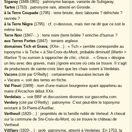
Sigaray
(1848-1901) : patronyme basque, variante de Suhigaray.
Tartes
(1753) : patronyme rare, attesté en Gironde.
à la Terre Coupade
(1795) : terre brisée, donc labourée ? défrichée ?
ravinée ?
à la Terre Nègre
(1795) : cf. ci-dessous, mais rien ne dit que ce soit le
même lieu.
Terre Noir
(1847-...) : terre noire (terre brûlée ? enrichie d’humus ?
aux Terres Fortes
(1847) : terrains argileux.
domaines Tich et Grava
, (XXe-...) : « Tich » semble correspondre au
toponyme « le Tiche » à Ste-Croix-du-Mont, probable diminutif (
Martin >
Martixe
?) ou surnom à rapprocher de
chic, chicòi
... « Grava » désigne
un lieu avec des graves, mais j’ignore encore où cela se trouve. Il s’agit
de producteurs de sainte-croix bien que les chais soient à Verdelais.
Vacons
(cité par O’Reilly) : certainement mauvaise lecture de
« Vacans », soit des terres en friche.
Val Fleuri
(1909) : nom d’une maison bourgeoise ayant appartenu au
maire d’Arcachon début XXe.
Verdelais
→ voir BBF et discussions diverses sur gasconha.com.
Verdery
(cité par O’Reilly) : patronyme. C’est peut-être le toponyme
existant à St-Pierre-d’Aurillac.
Vertheuil
(1820-...) : propriétés de la famille noble de Verteuil. A cheval
sur la commune de Ste-Croix-du-Mont, où se trouve le château de
Vertheuil.
Vil(l)ars
(1820-...) : prob. patronyme, attesté à Verdelais. En 1753, la