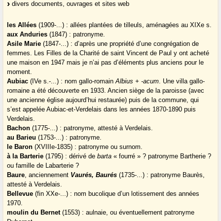
divers documents, ouvrages et sites web
les Allées
(1909-...) : allées plantées de tilleuls, aménagées au XIXe s.
aux Anduries
(1847) : patronyme.
Asile Marie
(1847-...) : d’après une propriété d’une congrégation de
femmes. Les Filles de la Charité de saint Vincent de Paul y ont acheté
une maison en 1947 mais je n’ai pas d’éléments plus anciens pour le
moment.
Aubiac
(IVe s.-...) : nom gallo-romain
Albius + -acum
. Une villa gallo-
romaine a été découverte en 1933. Ancien siège de la paroisse (avec
une ancienne église aujourd’hui restaurée) puis de la commune, qui
s’est appelée Aubiac-et-Verdelais dans les années 1870-1890 puis
Verdelais.
Bachon
(1775-...) : patronyme, attesté à Verdelais.
au Barieu
(1753-...) : patronyme.
le Baron
(XVIIIe-1835) : patronyme ou surnom.
à la Barterie
(1795) : dérivé de
barta
« fourré » ? patronyme Bartherie ?
ou famille de Labarterie ?
Baure
, anciennement
Vaurés, Baurés
(1735-...) : patronyme Baurès,
attesté à Verdelais.
Bellevue
(fin XXe-...) : nom bucolique d’un lotissement des années
1970.
moulin du Bernet
(1553) : aulnaie, ou éventuellement patronyme