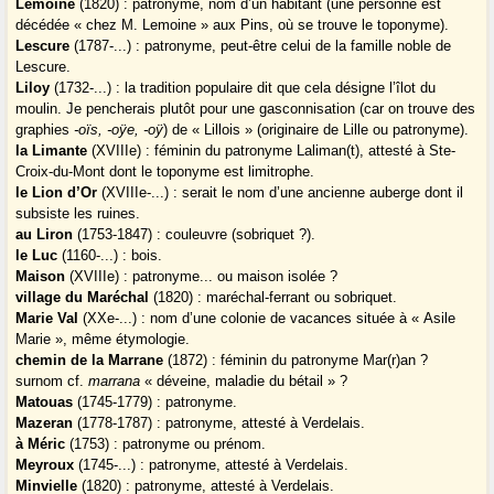
Lemoine
(1820) : patronyme, nom d’un habitant (une personne est
décédée « chez M. Lemoine » aux Pins, où se trouve le toponyme).
Lescure
(1787-...) : patronyme, peut-être celui de la famille noble de
Lescure.
Liloy
(1732-...) : la tradition populaire dit que cela désigne l’îlot du
moulin. Je pencherais plutôt pour une gasconnisation (car on trouve des
graphies
-oïs, -oÿe, -oÿ
) de « Lillois » (originaire de Lille ou patronyme).
la Limante
(XVIIIe) : féminin du patronyme Laliman(t), attesté à Ste-
Croix-du-Mont dont le toponyme est limitrophe.
le Lion d’Or
(XVIIIe-...) : serait le nom d’une ancienne auberge dont il
subsiste les ruines.
au Liron
(1753-1847) : couleuvre (sobriquet ?).
le Luc
(1160-...) : bois.
Maison
(XVIIIe) : patronyme... ou maison isolée ?
village du Maréchal
(1820) : maréchal-ferrant ou sobriquet.
Marie Val
(XXe-...) : nom d’une colonie de vacances située à « Asile
Marie », même étymologie.
chemin de la Marrane
(1872) : féminin du patronyme Mar(r)an ?
surnom cf.
marrana
« déveine, maladie du bétail » ?
Matouas
(1745-1779) : patronyme.
Mazeran
(1778-1787) : patronyme, attesté à Verdelais.
à Méric
(1753) : patronyme ou prénom.
Meyroux
(1745-...) : patronyme, attesté à Verdelais.
Minvielle
(1820) : patronyme, attesté à Verdelais.