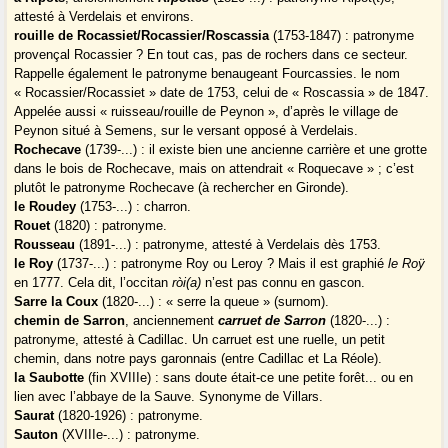
attesté à Verdelais et environs.
rouille de Rocassiet/Rocassier/Roscassia
(1753-1847) : patronyme
provençal Rocassier ? En tout cas, pas de rochers dans ce secteur.
Rappelle également le patronyme benaugeant Fourcassies. le nom
« Rocassier/Rocassiet » date de 1753, celui de « Roscassia » de 1847.
Appelée aussi « ruisseau/rouille de Peynon », d’après le village de
Peynon situé à Semens, sur le versant opposé à Verdelais.
Rochecave
(1739-...) : il existe bien une ancienne carrière et une grotte
dans le bois de Rochecave, mais on attendrait « Roquecave » ; c’est
plutôt le patronyme Rochecave (à rechercher en Gironde).
le Roudey
(1753-...) : charron.
Rouet
(1820) : patronyme.
Rousseau
(1891-...) : patronyme, attesté à Verdelais dès 1753.
le Roy
(1737-...) : patronyme Roy ou Leroy ? Mais il est graphié
le Roÿ
en 1777. Cela dit, l’occitan
ròi(a)
n’est pas connu en gascon.
Sarre la Coux
(1820-...) : « serre la queue » (surnom).
chemin de Sarron
, anciennement
carruet de Sarron
(1820-...) :
patronyme, attesté à Cadillac. Un carruet est une ruelle, un petit
chemin, dans notre pays garonnais (entre Cadillac et La Réole).
la Saubotte
(fin XVIIIe) : sans doute était-ce une petite forêt... ou en
lien avec l’abbaye de la Sauve. Synonyme de Villars.
Saurat
(1820-1926) : patronyme.
Sauton
(XVIIIe-...) : patronyme.