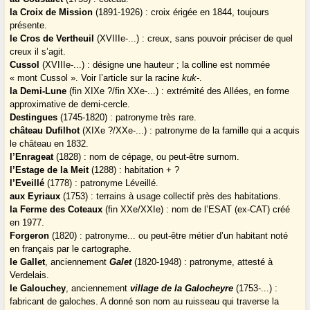
la Croix de Mission
(1891-1926) : croix érigée en 1844, toujours
présente.
le Cros de Vertheuil
(XVIIIe-...) : creux, sans pouvoir préciser de quel
creux il s’agit.
Cussol
(XVIIIe-...) : désigne une hauteur ; la colline est nommée
« mont Cussol ». Voir l’article sur la racine
kuk-
.
la Demi-Lune
(fin XIXe ?/fin XXe-...) : extrémité des Allées, en forme
approximative de demi-cercle.
Destingues
(1745-1820) : patronyme très rare.
château Dufilhot
(XIXe ?/XXe-...) : patronyme de la famille qui a acquis
le château en 1832.
l’Enrageat
(1828) : nom de cépage, ou peut-être surnom.
l’Estage de la Meit
(1288) : habitation + ?
l’Eveillé
(1778) : patronyme Léveillé.
aux Eyriaux
(1753) : terrains à usage collectif près des habitations.
la Ferme des Coteaux
(fin XXe/XXIe) : nom de l’ESAT (ex-CAT) créé
en 1977.
Forgeron
(1820) : patronyme... ou peut-être métier d’un habitant noté
en français par le cartographe.
le Gallet
, anciennement
Galet
(1820-1948) : patronyme, attesté à
Verdelais.
le Galouchey
, anciennement
village de la Galocheyre
(1753-...) :
fabricant de galoches. A donné son nom au ruisseau qui traverse la