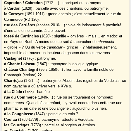
Capredon / Cabredon
(1712-...) : sobriquet ou patronyme.
à Cardon
(1828) : parcelle avec des chardons, ou patronyme.
la Carreyre
(1891-1911) : grand chemin ; c’est actuellement la rue du
Commerce (RD 120).
rue des Carrières
(années 2010-...) : voie de lotissement à proximité
d’une ancienne carrière à ciel ouvert.
fossé de Carrincles
(1820) : signifie « ornières » mais... en Médoc et
en Pays de Buch. A moins que ce soit à rapprocher de
charrincla
« girolle » ? Ou du verbe
carrinclar
« grincer » ? Malheureusement,
impossible de trouver un locuteur de gascon dans les environs...
Castagnet
(1776) : patronyme.
à Chante Loiseau
(1847) : toponyme bucolique typique.
château Chantegrit
(vers 1850-...) : lien avec la famille noble de
Chantegrit (éteinte) ??
Charr(e)au
(1731-...) : patronyme. Absent des registres de Verdelais, ce
nom gavache a dû arriver vers le XVe s.
à la Clède
(1753) : barrière.
rue du Commerce
(1949-...) : rue où se trouvaient de nombreux
commerces. Quand j’étais enfant, il y avait encore dans cette rue une
pharmacie, un café et une boulangerie ; aujourd’hui plus rien.
à la Cougniasse
(1847) : parcelle en coin ?
Coulau
(1753-1779) : patronyme, attesté à Verdelais.
les Courrèges
(1753) : parcelles allongées et étroites.
au Coustalet
(1753) : coteau.