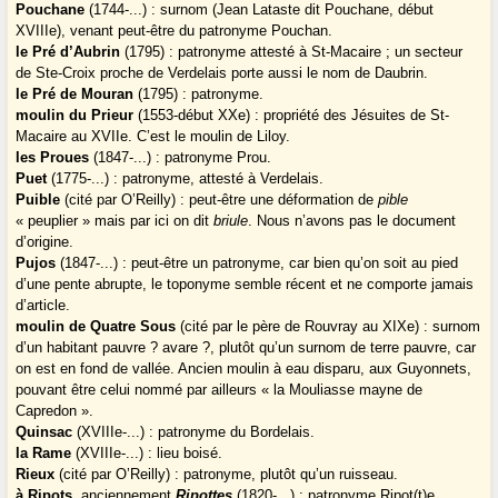
Pouchane
(1744-...) : surnom (Jean Lataste dit Pouchane, début
XVIIIe), venant peut-être du patronyme Pouchan.
le Pré d’Aubrin
(1795) : patronyme attesté à St-Macaire ; un secteur
de Ste-Croix proche de Verdelais porte aussi le nom de Daubrin.
le Pré de Mouran
(1795) : patronyme.
moulin du Prieur
(1553-début XXe) : propriété des Jésuites de St-
Macaire au XVIIe. C’est le moulin de Liloy.
les Proues
(1847-...) : patronyme Prou.
Puet
(1775-...) : patronyme, attesté à Verdelais.
Puible
(cité par O’Reilly) : peut-être une déformation de
pible
« peuplier » mais par ici on dit
briule
. Nous n’avons pas le document
d’origine.
Pujos
(1847-...) : peut-être un patronyme, car bien qu’on soit au pied
d’une pente abrupte, le toponyme semble récent et ne comporte jamais
d’article.
moulin de Quatre Sous
(cité par le père de Rouvray au XIXe) : surnom
d’un habitant pauvre ? avare ?, plutôt qu’un surnom de terre pauvre, car
on est en fond de vallée. Ancien moulin à eau disparu, aux Guyonnets,
pouvant être celui nommé par ailleurs « la Mouliasse mayne de
Capredon ».
Quinsac
(XVIIIe-...) : patronyme du Bordelais.
la Rame
(XVIIIe-...) : lieu boisé.
Rieux
(cité par O’Reilly) : patronyme, plutôt qu’un ruisseau.
à Ripots
, anciennement
Ripottes
(1820-...) : patronyme Ripot(t)e,