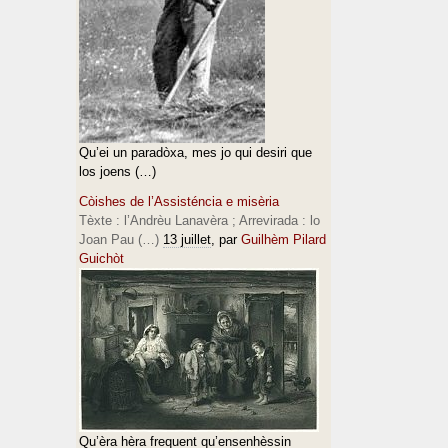
Qu’ei un paradòxa, mes jo qui desiri que
los joens (…)
Còishes de l’Assisténcia e misèria
Tèxte : l’Andrèu Lanavèra ; Arrevirada : lo
Joan Pau (…)
13 juillet
, par
Guilhèm Pilard
Guichòt
Qu’èra hèra frequent qu’ensenhèssin