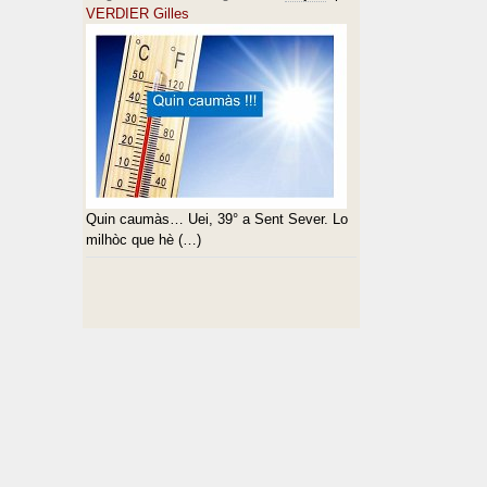
VERDIER Gilles
Quin caumàs… Uei, 39° a Sent Sever. Lo
milhòc que hè (…)