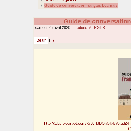
Guide de conversation français-béarnais
Guide de conversation
samedi 25 avril 2020
-
Tederic MERGER
Béarn
|
7
http://3.bp.blogspot.com/-Sy0HJDOnGK4/VXqdZ
C