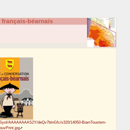
 français-béarnais
4tSyoI/AAAAAAAAS2Y/deQv7btnGfc/s320/14050-BiarnToustem-
ouvPrint.jpg