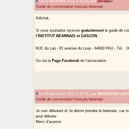
#
Le 26 décembre 2021 à 10:26
,
par
jmcasa
Guide de conversation français-béarnais
Adichat,
Si vous souhaitez recevoir
gratuitement
le guide de co
l’INSTITUT BEARNAIS et GASCON
:
MJC du Laü - 81 avenue du Loup - 64000 PAU - Tél. : 06
Ou via la
Page Facebook
de l’association
#
Le 28 décembre 2021 à 19:38
,
par
BROUZENG-LACOU
Guide de conversation français-béarnais
Je suis débutant et Je désire prendre le béarnais, car m
pour débuter
Merci d’avance