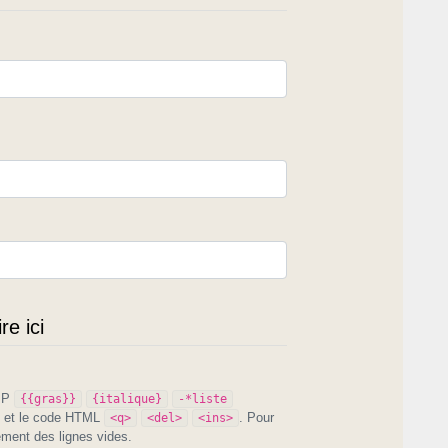
e ici
PIP
{{gras}}
{italique}
-*liste
et le code HTML
. Pour
<q>
<del>
<ins>
ement des lignes vides.