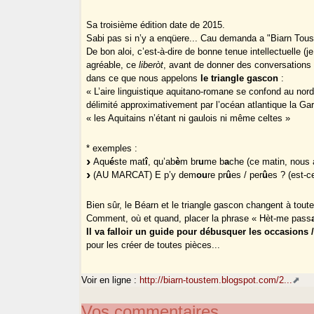
Sa troisième édition date de 2015.
Sabi pas si n’y a enqüere... Cau demanda a "Biarn Tous
De bon aloi, c’est-à-dire de bonne tenue intellectuelle (j
agréable, ce
liberòt
, avant de donner des conversations u
dans ce que nous appelons
le triangle gascon
:
« L’aire linguistique aquitano-romane se confond au nor
délimité approximativement par l’océan atlantique la Ga
« les Aquitains n’étant ni gaulois ni même celtes »
* exemples :
Aqu
é
ste mat
î
, qu’ab
è
m br
u
me b
a
che (ce matin, nous a
(AU MARCAT) E p’y dem
ou
re pr
û
es / per
û
es ? (est-c
Bien sûr, le Béarn et le triangle gascon changent à tout
Comment, où et quand, placer la phrase « Hèt-me pass
Il va falloir un guide pour débusquer les occasions 
pour les créer de toutes pièces...
Voir en ligne :
http://biarn-toustem.blogspot.com/2...
Vos commentaires