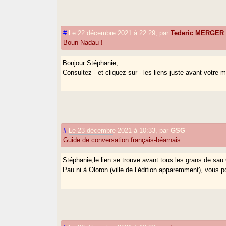
#
Le 22 décembre 2021 à 22:29
,
par
Tederic MERGER
Boun Nadau !
Bonjour Stéphanie,
Consultez - et cliquez sur - les liens juste avant votre 
#
Le 23 décembre 2021 à 10:33
,
par
GSG
Guide de conversation français-béarnais
Stéphanie,le lien se trouve avant tous les grans de sau
Pau ni à Oloron (ville de l’édition apparemment), vous 