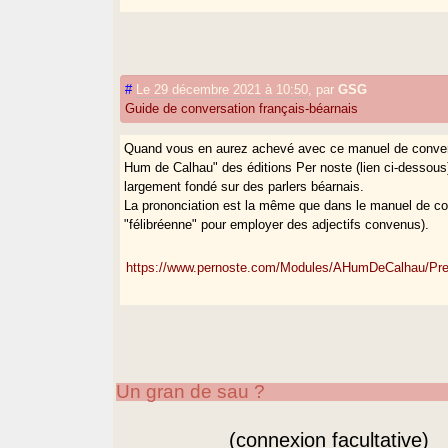
#
Le 29 décembre 2021 à 10:50
,
par
GSG
Guide de conversation français-béarnais
Quand vous en aurez achevé avec ce manuel de conversat
Hum de Calhau" des éditions Per noste (lien ci-dessous
largement fondé sur des parlers béarnais.
La prononciation est la même que dans le manuel de conv
"félibréenne" pour employer des adjectifs convenus).
https://www.pernoste.com/Modules/AHumDeCalhau/Pre
Un gran de sau ?
(connexion facultative)