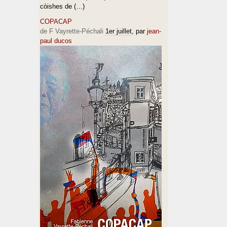
còishes de (…)
COPACAP
de F Vayrette-Péchali
1er juillet
, par
jean-
paul ducos