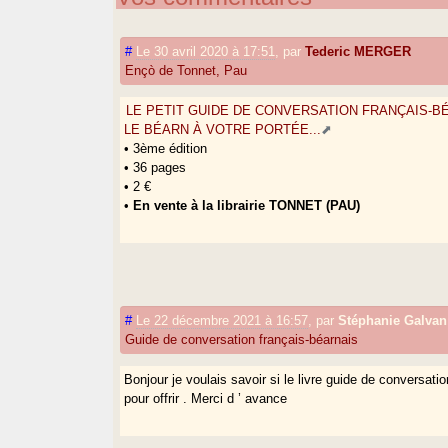
#
Le 30 avril 2020 à 17:51
,
par
Tederic MERGER
Ençò de Tonnet, Pau
LE PETIT GUIDE DE CONVERSATION FRANÇAIS-
LE BÉARN À VOTRE PORTÉE...
• 3ème édition
• 36 pages
• 2 €
•
En vente à la librairie TONNET (PAU)
#
Le 22 décembre 2021 à 16:57
,
par
Stéphanie Galvan
Guide de conversation français-béarnais
Bonjour je voulais savoir si le livre guide de conversati
pour offrir . Merci d ’ avance