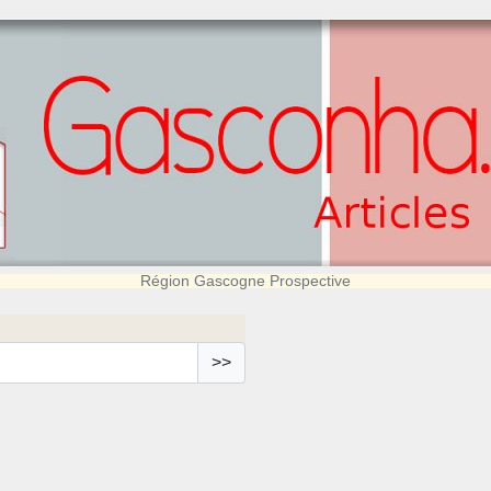
Région Gascogne Prospective
>>