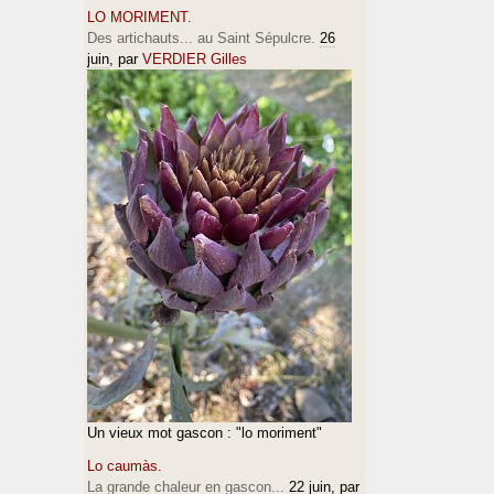
LO MORIMENT.
Des artichauts... au Saint Sépulcre.
26
juin
, par
VERDIER Gilles
Un vieux mot gascon : "lo moriment"
Lo caumàs.
La grande chaleur en gascon...
22 juin
, par