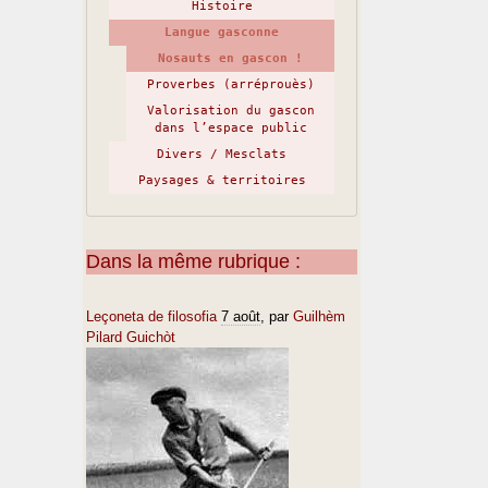
Histoire
Langue gasconne
Nosauts en gascon !
Proverbes (arréprouès)
Valorisation du gascon
dans l’espace public
Divers / Mesclats
Paysages & territoires
Dans la même rubrique :
Leçoneta de filosofia
7 août
, par
Guilhèm
Pilard Guichòt