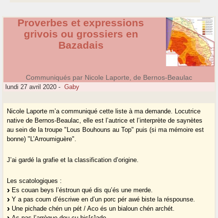
Proverbes et expressions
grivois ou grossiers en
Bazadais
Communiqués par Nicole Laporte, de Bernos-Beaulac
lundi 27 avril 2020
-
Gaby
Nicole Laporte m’a communiqué cette liste à ma demande. Locutrice
native de Bernos-Beaulac, elle est l’autrice et l’interprète de saynètes
au sein de la troupe "Lous Bouhouns au Top" puis (si ma mémoire est
bonne) "L’Arroumiguère".
J’ai gardé la grafie et la classification d’origine.
Les scatologiques :
Es couan beys l’éstroun qué dis qu’és une merde.
Y a pas coum d’éscriwe en d’un porc pér awé biste la réspounse.
Une pichade chén un pét / Aco és un bialoun chén archét.
As pas l’arrègue dou cu bis[s]ade.