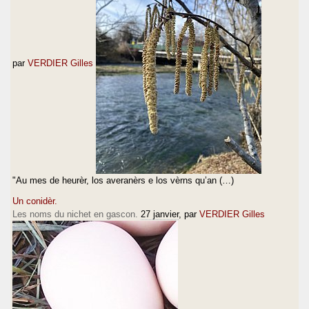
par
VERDIER Gilles
"Au mes de heurèr, los averanèrs e los vèrns qu’an (…)
Un conidèr.
Les noms du nichet en gascon.
27 janvier
, par
VERDIER Gilles