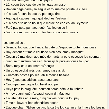
Lé, coum trés cus dé biéille ligats amasse.
Ba-t’én caga darrey la sègue et tourne-mé pourta la claou.
Y a pas à tourtilla dou cu pér caga drét.
Aqui qué cagues, aqui qué dèches l’éstroun !
Y a pas arré dé ta boun qué merde dé can couan l’eymeun.
Faré pas péta pu haout qué n’as lou quiou !
Soun coum lous porcs / Hèn bén couan soun morts.
Les sexuelles :
Silence, lou gat qué fiance, la gate qu’éspouse toute moustouse.
Boy débout et fimèle coutiade n’en pas jamey manquat.
Couan sé marideun aou més dé marts la pute éspouse lou cournart.
Couan sé marideun pér sén Jaousèp la pute éspouse lou pèc.
Baou mey esta cournart qu’abugle.
Un cu ésberdiat n’és pas jamey rassasiat.
Ouardats bostes poules, abilli mouns hasans.
Hey[t] aou pacaddieu, basut aou parc.
Croumpa une baque lou bétét aou pè.
Heys péta la braguéte, douman haras péta la fourchéte.
A mey cagnit qué n’a cagat coum dit Mathiou.
Couate hilles et la may, cinq diables countre lou pay.
Fimèle, luwe et bén chanddien souén.
L’aygue cha[n ?]dieu lou bin, la caréte lou camin et la fimèle lou bésin.