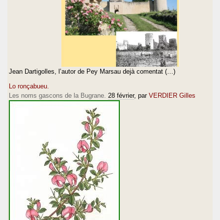
Jean Dartigolles, l’autor de Pey Marsau dejà comentat (…)
Lo ronçabueu.
Les noms gascons de la Bugrane.
28 février
, par
VERDIER Gilles