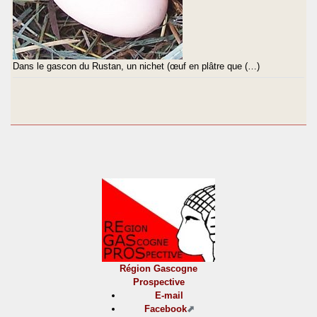
Dans le gascon du Rustan, un nichet (œuf en plâtre que (…)
Région Gascogne
Prospective
E-mail
Facebook