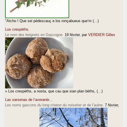
"Atcho ! Que sei pèdescauç e los ronçabueus que’m (…)
Los crespèths.
Le nom des beignets en Gascogne.
19 février
, par
VERDIER Gilles
« Los crespèths, a nosta, que cau que sian plan bèths, (…)
Las sarsenas de l’averanèr...
Les noms gascons du long chaton du noisetier et de l’aulne.
7 février
,