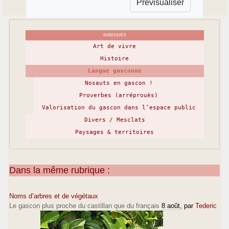
RUBRIQUES
Art de vivre
Histoire
Langue gasconne
Nosauts en gascon !
Proverbes (arréprouès)
Valorisation du gascon dans l’espace public
Divers / Mesclats
Paysages & territoires
Dans la même rubrique :
Noms d’arbres et de végétaux
Le gascon plus proche du castillan que du français
8 août
, par
Tederic