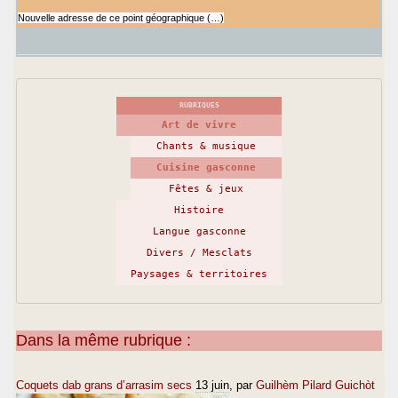
Nouvelle adresse de ce point géographique (…)
RUBRIQUES
Art de vivre
Chants & musique
Cuisine gasconne
Fêtes & jeux
Histoire
Langue gasconne
Divers / Mesclats
Paysages & territoires
Dans la même rubrique :
Coquets dab grans d’arrasim secs
13 juin
, par
Guilhèm Pilard Guichòt