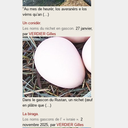
"Au mes de heurèr, los averanèrs e los
vèrns qu’an (…)
Un conidèr.
Les noms du nichet en gascon.
27 janvier
,
par
VERDIER Gilles
Dans le gascon du Rustan, un nichet (œuf
en plâtre que (…)
La biraga.
Los noms gascons de l’ « ivraie ».
2
novembre 2025
, par
VERDIER Gilles