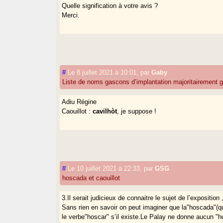
Quelle signification à votre avis ?
Merci.
#
Le 8 juillet 2021 à 10:01
,
par
Gaby
Liste de noms gascons d’implantation majoritairement g
Adiu Régine
Caouillot :
cavilhòt
, je suppose !
#
Le 10 juillet 2021 à 22:33
,
par
GSG
hoscada et caouillot
3.Il serait judicieux de connaitre le sujet de l’exposition
Sans rien en savoir on peut imaginer que la"hoscada"(qu
le verbe"hoscar" s’il existe.Le Palay ne donne aucun "h