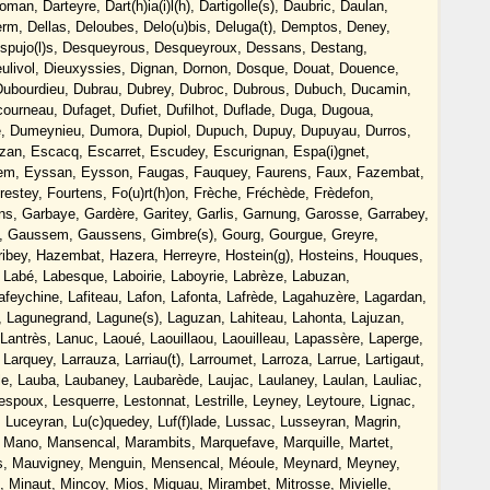
an, Darteyre, Dart(h)ia(i)l(h), Dartigolle(s), Daubric, Daulan,
rm, Dellas, Deloubes, Delo(u)bis, Deluga(t), Demptos, Deney,
spujo(l)s, Desqueyrous, Desqueyroux, Dessans, Destang,
ulivol, Dieuxyssies, Dignan, Dornon, Dosque, Douat, Douence,
Dubourdieu, Dubrau, Dubrey, Dubroc, Dubrous, Dubuch, Ducamin,
urneau, Dufaget, Dufiet, Dufilhot, Duflade, Duga, Dugoua,
te, Dumeynieu, Dumora, Dupiol, Dupuch, Dupuy, Dupuyau, Durros,
uzan, Escacq, Escarret, Escudey, Escurignan, Espa(i)gnet,
em, Eyssan, Eysson, Faugas, Fauquey, Faurens, Faux, Fazembat,
restey, Fourtens, Fo(u)rt(h)on, Frèche, Fréchède, Frèdefon,
ns, Garbaye, Gardère, Garitey, Garlis, Garnung, Garosse, Garrabey,
ac, Gaussem, Gaussens, Gimbre(s), Gourg, Gourgue, Greyre,
ibey, Hazembat, Hazera, Herreyre, Hostein(g), Hosteins, Houques,
e, Labé, Labesque, Laboirie, Laboyrie, Labrèze, Labuzan,
eychine, Lafiteau, Lafon, Lafonta, Lafrède, Lagahuzère, Lagardan,
, Lagunegrand, Lagune(s), Laguzan, Lahiteau, Lahonta, Lajuzan,
antrès, Lanuc, Laoué, Laouillaou, Laouilleau, Lapassère, Laperge,
 Larquey, Larrauza, Larriau(t), Larroumet, Larroza, Larrue, Lartigaut,
ille, Lauba, Laubaney, Laubarède, Laujac, Laulaney, Laulan, Lauliac,
spoux, Lesquerre, Lestonnat, Lestrille, Leyney, Leytoure, Lignac,
, Luceyran, Lu(c)quedey, Luf(f)lade, Lussac, Lusseyran, Magrin,
 Mano, Mansencal, Marambits, Marquefave, Marquille, Martet,
os, Mauvigney, Menguin, Mensencal, Méoule, Meynard, Meyney,
Minaut, Mincoy, Mios, Miquau, Mirambet, Mitrosse, Mivielle,