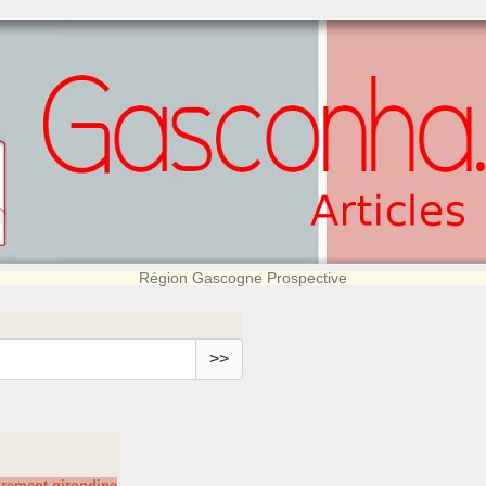
Région Gascogne Prospective
>>
irement girondine