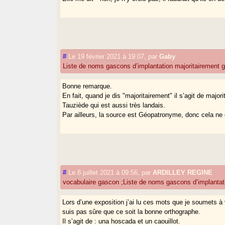
#
Le 19 février 2021 à 19:07
,
par
Gaby
Liste de noms gascons d’implantation majoritairement g
Bonne remarque.
En fait, quand je dis "majoritairement" il s’agit de maj
Tauziède qui est aussi très landais.
Par ailleurs, la source est Géopatronyme, donc cela ne
#
Le 8 juillet 2021 à 09:56
,
par
ARDILLEY REGINE
vocabulaire gascon ;Liste de noms gascons d’implantati
Lors d’une exposition j’ai lu ces mots que je soumets à
suis pas sûre que ce soit la bonne orthographe.
Il s’agit de : una hoscada et un caouillot.