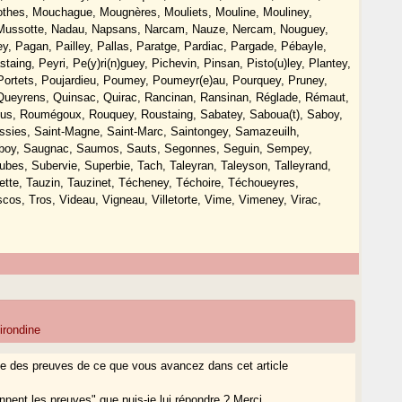
thes, Mouchague, Mougnères, Mouliets, Mouline, Mouliney,
 Mussotte, Nadau, Napsans, Narcam, Nauze, Nercam, Nouguey,
, Pagan, Pailley, Pallas, Paratge, Pardiac, Pargade, Pébayle,
ng, Peyri, Pe(y)ri(n)guey, Pichevin, Pinsan, Pisto(u)ley, Plantey,
Portets, Poujardieu, Poumey, Poumeyr(e)au, Pourquey, Pruney,
 Queyrens, Quinsac, Quirac, Rancinan, Ransinan, Réglade, Rémaut,
us, Roumégoux, Rouquey, Roustaing, Sabatey, Saboua(t), Saboy,
assies, Saint-Magne, Saint-Marc, Saintongey, Samazeuilh,
uboy, Saugnac, Saumos, Sauts, Segonnes, Seguin, Sempey,
bes, Subervie, Superbie, Tach, Taleyran, Taleyson, Talleyrand,
iette, Tauzin, Tauzinet, Técheney, Téchoire, Téchoueyres,
scos, Tros, Videau, Vigneau, Villetorte, Vime, Vimeney, Virac,
irondine
e des preuves de ce que vous avancez dans cet article
 donnent les preuves" que puis-je lui répondre ? Merci.