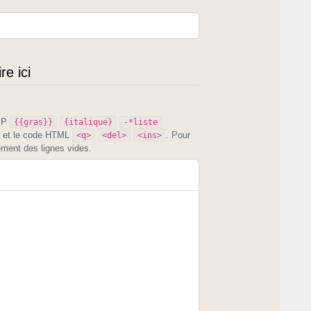
e ici
PIP
{{gras}}
{italique}
-*liste
et le code HTML
. Pour
<q>
<del>
<ins>
ement des lignes vides.