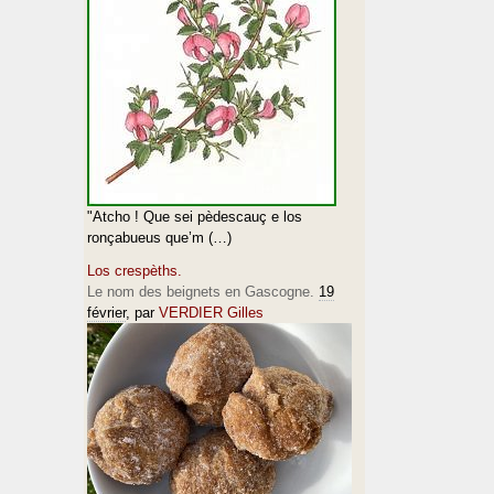
"Atcho ! Que sei pèdescauç e los
ronçabueus que’m (…)
Los crespèths.
Le nom des beignets en Gascogne.
19
février
, par
VERDIER Gilles