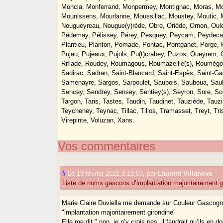
Moncla, Monferrand, Monpermey, Montignac, Moras, Mo
Mounissens, Mourlanne, Moussillac, Moustey, Moutic,
Nougueyreau, Nougue(y)rède, Obre, Oriède, Ornon, Ouley
Pédemay, Pélissey, Pérey, Pesquey, Peycam, Peydecastai
Plantieu, Planton, Pomade, Pontac, Pontgahet, Porge, 
Pujau, Pujeaux, Pujols, Pu(t)crabey, Puzos, Queyrem,
Riflade, Roudey, Roumagous, Roumazeille(s), Roumégo
Sadirac, Sadran, Saint-Blancard, Saint-Espès, Saint-G
Samenayre, Sargos, Sarpoulet, Saubois, Sauboua, Sa
Sencey, Sendrey, Sensey, Sentiey(s), Seyron, Sore, Sou
Targon, Taris, Tastes, Taudin, Taudinet, Tauziède, Tauz
Teycheney, Teynac, Tillac, Tillos, Tramasset, Treyt, Tri
Virepinte, Voluzan, Xans.
Vos commentaires
#
Le 19 février 2021 à 19:03
,
par
Laurent Villanova
Liste de noms gascons d’implantation majoritairement g
Marie Claire Duviella me demande sur Couleur Gascogn
"implantation majoritairement girondine"
Elle me dit " non, je n’y crois pas, il faudrait qu’ils en