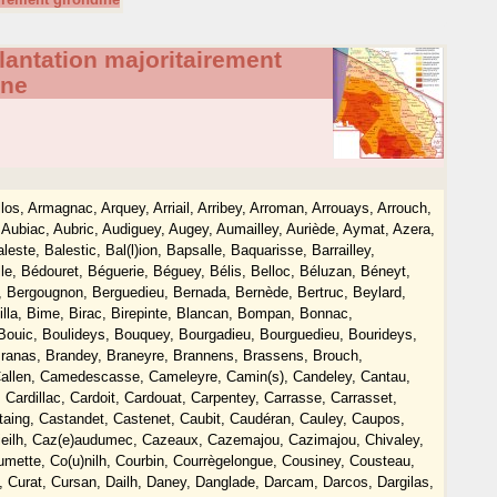
antation majoritairement
ine
illos, Armagnac, Arquey, Arriail, Arribey, Arroman, Arrouays, Arrouch,
e, Aubiac, Aubric, Audiguey, Augey, Aumailley, Auriède, Aymat, Azera,
ste, Balestic, Bal(l)ion, Bapsalle, Baquarisse, Barrailley,
alle, Bédouret, Béguerie, Béguey, Bélis, Belloc, Béluzan, Béneyt,
, Bergougnon, Berguedieu, Bernada, Bernède, Bertruc, Beylard,
illa, Bime, Birac, Birepinte, Blancan, Bompan, Bonnac,
 Bouic, Boulideys, Bouquey, Bourgadieu, Bourguedieu, Bourideys,
 Branas, Brandey, Braneyre, Brannens, Brassens, Brouch,
 Callen, Camedescasse, Cameleyre, Camin(s), Candeley, Cantau,
 Cardillac, Cardoit, Cardouat, Carpentey, Carrasse, Carrasset,
staing, Castandet, Castenet, Caubit, Caudéran, Cauley, Caupos,
eilh, Caz(e)audumec, Cazeaux, Cazemajou, Cazimajou, Chivaley,
umette, Co(u)nilh, Courbin, Courrègelongue, Cousiney, Cousteau,
in, Curat, Cursan, Dailh, Daney, Danglade, Darcam, Darcos, Dargilas,