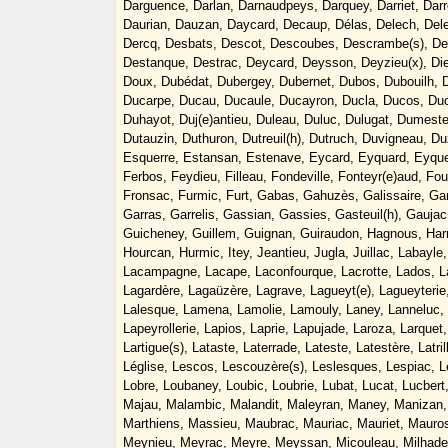
Darguence, Darlan, Darnaudpeys, Darquey, Darriet, Darrom
Daurian, Dauzan, Daycard, Decaup, Délas, Delech, Dele
Dercq, Desbats, Descot, Descoubes, Descrambe(s), De
Destanque, Destrac, Deycard, Deysson, Deyzieu(x), Die
Doux, Dubédat, Dubergey, Dubernet, Dubos, Dubouilh, 
Ducarpe, Ducau, Ducaule, Ducayron, Ducla, Ducos, Duco
Duhayot, Duj(e)antieu, Duleau, Duluc, Dulugat, Dumes
Dutauzin, Duthuron, Dutreuil(h), Dutruch, Duvigneau, D
Esquerre, Estansan, Estenave, Eycard, Eyquard, Eyqu
Ferbos, Feydieu, Filleau, Fondeville, Fonteyr(e)aud, Fou
Fronsac, Furmic, Furt, Gabas, Gahuzès, Galissaire, Ga
Garras, Garrelis, Gassian, Gassies, Gasteuil(h), Gauj
Guicheney, Guillem, Guignan, Guiraudon, Hagnous, Harr
Hourcan, Hurmic, Itey, Jeantieu, Jugla, Juillac, Labayl
Lacampagne, Lacape, Laconfourque, Lacrotte, Lados, Laf
Lagardère, Lagaüzère, Lagrave, Lagueyt(e), Lagueyterie
Lalesque, Lamena, Lamolie, Lamouly, Laney, Lanneluc, L
Lapeyrollerie, Lapios, Laprie, Lapujade, Laroza, Larquet,
Lartigue(s), Lataste, Laterrade, Lateste, Latestère, Latr
Léglise, Lescos, Lescouzère(s), Leslesques, Lespiac, Le
Lobre, Loubaney, Loubic, Loubrie, Lubat, Lucat, Lucbert
Majau, Malambic, Malandit, Maleyran, Maney, Manizan,
Marthiens, Massieu, Maubrac, Mauriac, Mauriet, Maur
Meynieu, Meyrac, Meyre, Meyssan, Micouleau, Milhade, 