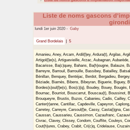
Liste de noms gascons d’impl
girond
lundi 1er juin 2020
-
Gaby
Grand Bordelais
|
5
Amanieu, Aney, Arcam, Ardil(l)ey, Ardura(t), Argilas, Arg
Artigol(l)e(s), Artiguevieille, Arzac, Aubagnan, Aubarèd
Bacarisse, Ba(c)quey, Bahans, Ba(h)ougne, Balauze, Bale
Barreyre, Barrouil, Barrouille, Bassibey, Batailley, Bats
Bénillan, Benquey, Bentéjac, Berdot, Bergadieu, Bergey
Béziade, Biarnès, Bibens, Bibeyran, Biguerie, Biguey, B
Bordes(s)oul(l)e(s), Bos(c)(q), Boudey, Bouey, Bougès,
Bournac, Bourriot, Bouscarrut, Bouscau(t), Boussinot,
Brouqueyre, Brustis, Buzos, Cabanieu, Cadis, Cailley,
Canter(r)anne, Cantillac, Capdeville, Capeyron, Caplong,
Carretey, Carreyre, Carsoul(l)e, Cassy, Casta(i)gna, Ca
Caussan, Caussarieu, Caussimon, Cazaufranc, Cazauvi
Civrac, Clavey, Clissey, Condom, Couffite, Couleys, Co
Cout(h)ures, Crabey, Crabit, Cri(c)q, Cridelause, Cruza