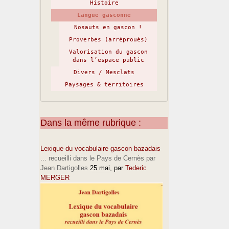
Histoire
Langue gasconne
Nosauts en gascon !
Proverbes (arréprouès)
Valorisation du gascon
dans l’espace public
Divers / Mesclats
Paysages & territoires
Dans la même rubrique :
Lexique du vocabulaire gascon bazadais
... recueilli dans le Pays de Cernès par
Jean Dartigolles
25 mai
, par
Tederic
MERGER