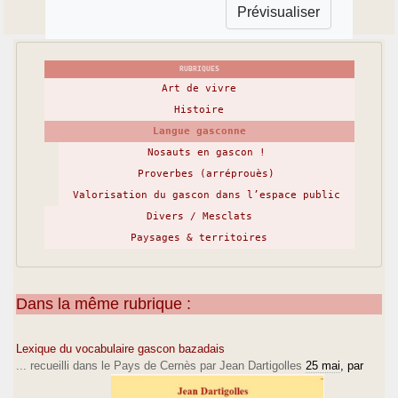
RUBRIQUES
Art de vivre
Histoire
Langue gasconne
Nosauts en gascon !
Proverbes (arréprouès)
Valorisation du gascon dans l’espace public
Divers / Mesclats
Paysages & territoires
Dans la même rubrique :
Lexique du vocabulaire gascon bazadais
... recueilli dans le Pays de Cernès par Jean Dartigolles
25 mai
, par