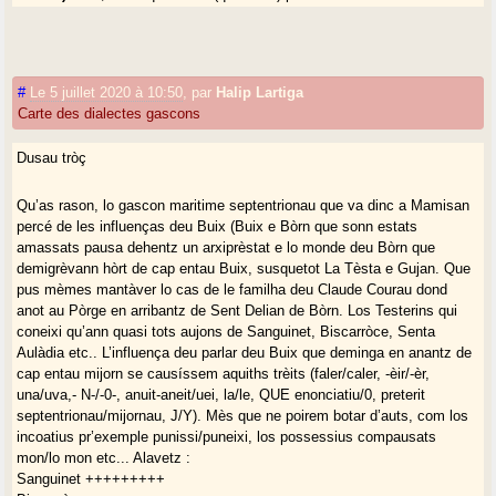
passantz pròixe de le laguva deu crabèr. Jo qu’ic sèi bienn. Que carrà
véder aquò.
Mamisan/Aurelhan (néguer centrau o grand-landés)
: Uei, l’aine
qu’a calut (que calot) portar uu’ carca de haria en passantz pròixe de le
#
Le 5 juillet 2020 à 10:50
,
par
Halip Lartiga
laguva deu crabèr. Jo qu’at sèi bienn. Que carrà véder aquò.
Carte des dialectes gascons
Biars (néguer mijornau o marancin)
: Uei, l’aine/l’aso qu’a calut (que
caló, lo preterit quònd existèva unqüèra) portar uu’ carca de haria en
Dusau tròç
passant(z) pròixe de le laguva deu crabèr. Jo (prononçat you) qu’at sèi
bienn. Que carrà véder aquò.
Qu’as rason, lo gascon maritime septentrionau que va dinc a Mamisan
percé de les influenças deu Buix (Buix e Bòrn que sonn estats
amassats pausa dehentz un arxiprèstat e lo monde deu Bòrn que
demigrèvann hòrt de cap entau Buix, susquetot La Tèsta e Gujan. Que
pus mèmes mantàver lo cas de le familha deu Claude Courau dond
anot au Pòrge en arribantz de Sent Delian de Bòrn. Los Testerins qui
coneixi qu’ann quasi tots aujons de Sanguinet, Biscarròce, Senta
Aulàdia etc.. L’influença deu parlar deu Buix que deminga en anantz de
cap entau mijorn se causíssem aquiths trèits (faler/caler, -èir/-èr,
una/uva,- N-/-0-, anuit-aneit/uei, la/le, QUE enonciatiu/0, preterit
septentrionau/mijornau, J/Y). Mès que ne poirem botar d’auts, com los
incoatius pr’exemple punissi/puneixi, los possessius compausats
mon/lo mon etc... Alavetz :
Sanguinet +++++++++