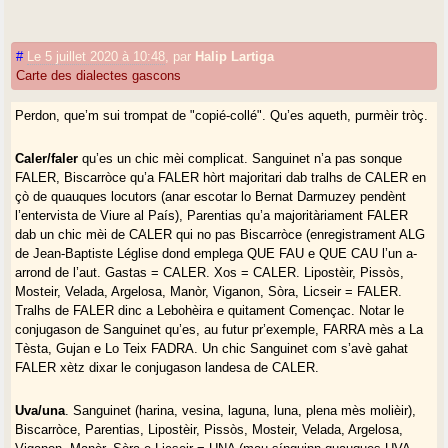
#
Le 5 juillet 2020 à 10:48
,
par
Halip Lartiga
Carte des dialectes gascons
Perdon, que’m sui trompat de "copié-collé". Qu’es aqueth, purmèir tròç.
Caler/faler
qu’es un chic mèi complicat. Sanguinet n’a pas sonque
FALER, Biscarròce qu’a FALER hòrt majoritari dab tralhs de CALER en
çò de quauques locutors (anar escotar lo Bernat Darmuzey pendènt
l’entervista de Viure al País), Parentias qu’a majoritàriament FALER
dab un chic mèi de CALER qui no pas Biscarròce (enregistrament ALG
de Jean-Baptiste Léglise dond emplega QUE FAU e QUE CAU l’un a-
arrond de l’aut. Gastas = CALER. Xos = CALER. Lipostèir, Pissòs,
Mosteir, Velada, Argelosa, Manòr, Viganon, Sòra, Licseir = FALER.
Tralhs de FALER dinc a Lebohèira e quitament Començac. Notar le
conjugason de Sanguinet qu’es, au futur pr’exemple, FARRA mès a La
Tèsta, Gujan e Lo Teix FADRA. Un chic Sanguinet com s’avè gahat
FALER xètz dixar le conjugason landesa de CALER.
Uva/una
. Sanguinet (harina, vesina, laguna, luna, plena mès molièir),
Biscarròce, Parentias, Lipostèir, Pissòs, Mosteir, Velada, Argelosa,