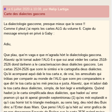
#
Le 6 juillet 2020 à 10:08
,
par
Halip Lartiga
Carte des dialectes gascons
La dialectologie gasconne, presque mieux que le sexe !!
Comme il pleut j’ai repris les cartes ALG du volume 6. Copie du
message envoyé en privé à Gaby :
Adiu,
Que plau, que’m vaga e que m’agrada hòrt le dialectologia gascona.
Alavetz qu’èi tornat aubrir l’ALG 6 e que sui anat véder les cartas 2518-
2526 dond tànhenn a le caracterisacion deus dialèctes gascons. Les
cartas 2524-2526 que sonn le sintèsi e le cartografia deus dialèctes.
Qu’èi acomparat aquò dab le toa carta e, de vrai, los arresultats qui
tròbas per comparèr au monde de l’ALG que sonn pro comparadeirs e
que dirí le toa carta qu’es mèi precisa e justa. Alavetz, que m’aduvi dab
le toa carta deux dialèctes, simpla, de bon legir e entelligènta. Quònd
hadori jo le carta simplificada deus dialèctes, que hadori uu’ error
pramon çò qui èi aperat girondin septentrionau (1) qu’es mèi esplandit e
qu’i cau hornir tot lo triangle medoquin, au sens larg, deu nòrd deu Buix
dinc a l’Enter duas Mars. Que pensi l’ALG qu’a hèit uu’ error grafica de
no pas desseparar Saucats de Pujòus sus le carta 2526 quònd muixa