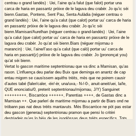
centrau o grand landés) : Uei, l’aine qu’a falut (que falot) portar una
carca de haria en passantz pròixe de le laguva deu crabèr. Jo qu’ic sèi
bienn.Gastas, Pontens, Sent Pau, Senta Aulàdia (néguer centrau o
grand landés) : Uei, l’aine qu’a calut (que calot) portar uu’ carca de haria
en passantz pròixe de le laguva deu crabèr. Jo qu’ic sèi
bienn.Mamisan/Aurelhan (néguer centrau o grand-landés) : Uei, l’aine
qu’a calut (que calot) portar uu’ carca de haria en passantz pròixe de le
laguva deu crabèr. Jo qu’at sèi bienn.Biars (néguer mijornau o
marancin) : Uei, l’aine/l’aso qu’a calut (que caló) portar uu’ carca de
haria en passant(z) pròixe de le laguva deu crabèr. Jo (prononçat you)
qu’at sèi bienn.
Vertat lo gascon maritime septentrionau que va dinc a Mamisan, qu’as
rason. L’influença deu parlar deu Buix que deminga en anantz de cap
entau migorn se causíssem aquiths trèits, mès que ne poirem causir
d’autes tabé (faler/caler, -èir/-èr, una/uva,- N-/-0-, anuit-aneit/uei, la/le,
QUE enonciatiu/0, preterit septentrionau/mijornau, J/Y) Sanguinet
+++++++++, Biscarròce ++++++, Parentias ++++, de Gastas dinc a
Mamisan ++. Que parlerí de maritime mijornau a partir de Biars ond ne
tròbann pas nat deus trèits mantavuts. Mès Biscarròce ne pòt pas estar
deu gascon (generau) septentrionau pramon que pensi lo critèri
destriadeir qu’es lo hèix de les isoglòssas deus trèits especifics. Tots
qu’i sonn a Biscarròce e Parentias mès que n’i a dus de manca a
Sanguinet (per jo pro recentament). E lo quiti parlar de La Tèsta qu’es
pro influençat preu landés percé de le demigracion landesa hòrt