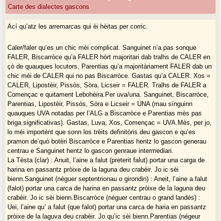
Carte des dialectes gascons
Ací qu’atz les arremarcas qui èi hèitas per corric.
Caler/faler qu’es un chic mèi complicat. Sanguinet n’a pas sonque
FALER, Biscarròce qu’a FALER hòrt majoritari dab tralhs de CALER en
çò de quauques locutors, Parentias qu’a majoritàriament FALER dab un
chic mèi de CALER qui no pas Biscarròce. Gastas qu’a CALER. Xos =
CALER, Lipostèir, Pissòs, Sòra, Licseir = FALER. Tralhs de FALER a
Començac e quitament Lebohèira.Per uva/una. Sanguinet, Biscarròce,
Parentias, Lipostèir, Pissòs, Sòra e Licseir = UNA (mau sínguinn
quauques UVA notadas per l’ALG a Biscarròce e Parentias mès pas
briga significativas). Gastas, Luva, Xos, Començac = UVA.Mès, per jo,
lo mèi importènt que sonn los trèits definitòris deu gascon e qu’es
pramon de’quò botèri Biscarròce e Parentias hentz lo gascon generau
centrau e Sanguinet hentz lo gascon genraue intermediari.
La Tèsta (clar) : Anuit, l’aine a falut (preterit falut) portar una carga de
harina en passantz pròixe de la laguna deu crabèir. Jo ic sèi
bienn.Sanguinet (néguer septentrionau o girondin) : Aneit, l’aine a falut
(falot) portar una carca de harina en passantz pròixe de la laguna deu
crabèir. Jo ic sèi bienn.Biscarròce (néguer centrau o grand landés) :
Uei, l’aine qu’ a falut (que falot) portar una carca de haria en passantz
pròixe de la laguva deu crabèir. Jo qu’ic sèi bienn.Parentias (négeur