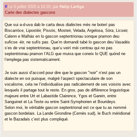
importènta (qu’es pramon de’quò los enquistaires de l’ALG que
#
Le 5 juillet 2020 à 10:20
,
par
Halip Lartiga
trobèrenn quauques QUE, pr’exemple).
Carte des dialectes gascons
Que sui a-d-uva dab le carta deus dialèctes mès ne boterí pas
Biscarròce, Lipostèir, Pissòs, Mosteir, Velada, Argelosa, Sòra, Licseir,
Calenn e Malhàs en lo gascon septentrionau sonque pramon deu
suficse -èir, ne sufís pas. Que’m domandi tabé lo gascon deu Vasadés
s’es de vrai septentrionau, que’u veirí mèi centrau qui no pas
septentrionau pramon l’ALG que muixa que coneix lo QUE quònd ne
l’emplega pas sistematicament.
Je suis aussi d’accord pour dire que le gascon "noir" n’est pas un
dialecte en soi puisque, malgré l’aspect spectaculaire de son
vocalisme, cela ne l’individualise pas radicalement de ses voisins avec
lesquels il partage tout le reste. En gros, pas de différence linguistique
majeure entre Urt et Labastide Clairence, Ygos et Garein, entre
Sanguinet et La Teste ou entre Saint-Symphorien et Bourideys.
Selon moi, le véritable gascon septentrional est ce que tu as nommé
gascon bordelais. La Lande Girondine (Cernès sud), le Buch méridional
et le Bazadais c’est plus compliqué.