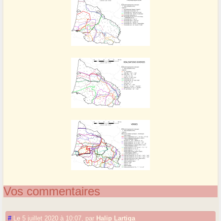
Vos commentaires
#
Le 5 juillet 2020 à 10:07
,
par
Halip Lartiga