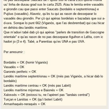
uu’ linha de dusau grad sus le carta 2525. Atau le lemita entre vasadés
e girondin cau que passi enter Saucats (bordalés e septentrionau) e
Pujòus (vasadés). Alavetz, qu’ès tu qui as rason de desseparar lo
vasadés deu girondin. Per çò qui apèras bordelais e bazadais que sui a-
d-uva. Sonque lo punt 662 (Viganòs, que l’as desbrembat) qui cau hicar
en dehòra deu landés maritime.
Que m’aduvi tabé dab çò qui apèras "parlers de transition de Gascogne
orientale" e qu’as rason de no pas desseparar Agulhon e Lafita, com ic
hadori jo (3 e 4). Tabé, a Parentias qu’es UNA e pas UVA.
Per arresumir :
Bordalés = OK (hornir Viganòs)
Vasadés = OK
Garonés periferic = OK
Landés maritime septentrionau = OK (mès pas Viganòs, a hicar dab lo
bordalés)
Landés maritime centrau = OK (mès pas Labrit)
Landés maritime mijornau e Baionés = OK
Xalossés = OK (estossi tu, ne l’apèrerí pas "landais central")
Turçan e Lanòtas = OK (qu’i boterí Labrit)
Armanhaqués-neraqués = OK
Biarnés occidentau e orientau = OK