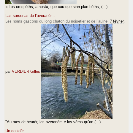
« Los crespèths, a nosta, que cau que sian plan bèths, (…)
Las sarsenas de l’averanèr...
Les noms gascons du long chaton du noisetier et de l’aulne.
7 février
,
par
VERDIER Gilles
"Au mes de heurèr, los averanèrs e los vèrns qu’an (…)
Un conidèr.