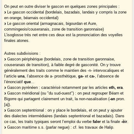
On peut en outre diviser le gascon en quelques zones principales :
Le gascon occidental (bordelais, bazadais, landais y compris la zone
en orange, béarnais occidental)
Le gascon oriental (armagnacais, bigourdan et Aure,
commingeois/couseranais, zone de transition garonnaise)
L’isoglosse très net entre ces deux est la prononciation des voyelles
finales atones.
Autres subdivisions :
Gascon périphérique (bordelais, zone de transition garonnaise,
couseranais de transition), à faible degré de gasconité. On y trouve
généralement des traits comme le maintien des -n- intervocaliques et
l’article
una
, l’absence de a- prosthétique,
ga-
et
ca-
, l’absence de
l’énonciatif
que
...
Gascon pyrénéen : caractérisé notamment par les articles
eth, era
.
Gascon méridional (ou "du sud-ouest") : on peut regrouper Béarn et
Bigorre qui partagent clairement un trait, la non-nasalisation (
-an
pron.
[a]).
Gascon septentrional : on y place le bordelais, et on peut y ajouter
des dialectes intermédiaires (landais septentrional et bazadais). Dans
ce cas, les traits typiques seront l’emploi du verbe
faler
et la finale
-èir
.
Gascon maritime s.s. (parlar negue) : cf. les travaux de Halip.