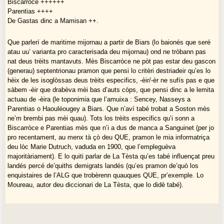
Biscarròce ++++++
Parentias ++++
De Gastas dinc a Mamisan ++.
Que parlerí de maritime mijornau a partir de Biars (lo baionés que seré
atau uu’ varianta pro caracterisada deu mijornau) ond ne tròbann pas
nat deus trèits mantavuts. Mès Biscarròce ne pòt pas estar deu gascon
(generau) septentrionau pramon que pensi lo critèri destriadeir qu’es lo
hèix de les isoglòssas deus trèits especifics, -èir/-èr ne sufís pas e que
sàbem -èir que drabèva mèi bas d’auts còps, que pensi dinc a le lemita
actuau de -èira (le toponimia que l’amuixa : Sencey, Nasseys a
Parentias o Haouléougey a Biars. Que n’aví tabé trobat a Soston mès
ne’m brembi pas mèi quau). Tots los trèits especifics qu’i sonn a
Biscarròce e Parentias mès que n’i a dus de manca a Sanguinet (per jo
pro recentament, au menx tà çò deu QUE, pramon le mia informatriça
deu lòc Marie Dutruch, vaduda en 1900, que l’empleguèva
majoritàriament). E lo quiti parlar de La Tèsta qu’es tabé influençat preu
landés percé de’quiths demigrats landés (qu’es pramon de’quò los
enquistaires de l’ALG que trobèrenn quauques QUE, pr’exemple. Lo
Moureau, autor deu diccionari de La Tèsta, que lo didè tabé).