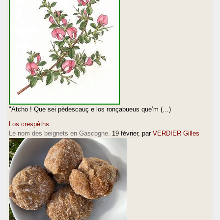
"Atcho ! Que sei pèdescauç e los ronçabueus que’m (…)
Los crespèths.
Le nom des beignets en Gascogne.
19 février
, par
VERDIER Gilles