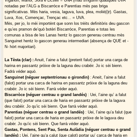
Viganon, Manòr, Sòra e Licseir = UNA (mau sínguinn quauques UVA
notadas per l’ALG a Biscarròce e Parentias mès pas briga
significativas. Mès haria, vesia, laguva, luva, plea, moliè(i)r). Gastas,
Luva, Xos, Començac, Trençac etc... = UVA.
Mès, per jo, lo mèi importènt que sonn los trèits definitòris deu gascon
e qu’es pramon de’quò botèri Biscarròce, Parentias e totas les
comunas a bisa de les Lanas hentz lo gascon generau centrau mès
Sanguinet hentz lo gascon generau intermediari (absença de QUE et -
N- hòrt majoritari).
La Tèsta (clar) :
Anuit, l’aine a falut (preterit falut) portar una carga de
harina en passantz pròixe de la laguna deu crabèir. Jo ic sèi bienn.
Fadrà véder aquò.
Sanguinet (néguer septentrionau o girondin)
: Aneit, l’aine a falut
(falot) portar una carca de harina en passantz pròixe de la laguna deu
crabèir. Jo ic sèi bienn. Farrà véder aquò.
Biscarròce (néguer centrau o grand landés)
: Uei, l’aine qu’ a falut
(que falot) portar una carca de haria en passantz pròixe de la laguva
deu crabèir. Jo qu’ic sèi bienn. Que farrà véder aquò.
Parentias (néguer centrau o grand landés)
: Uei, l’aine qu’a falut (que
falot) portar una carca de haria en passantz pròixe de le laguva deu
crabèr. Jo qu’ic sèi bienn. Que farrà véder aquò.
Gastas, Pontens, Sent Pau, Senta Aulàdia (néguer centrau o grand
landés) :
Uei, l’aine qu’a calut (que calot) portar uu’ carca de haria en