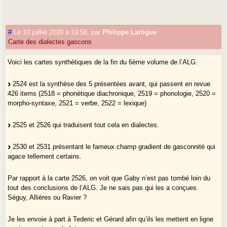
Tots los autes dialèctes de les Pirenèas = OK
Per l’aute carta :
#
Le 10 juillet 2020 à 19:58
,
par
Philippe Lartigue
Carte des dialectes gascons
Gascon occidentau/orientau = OK
Gascon septentrionau = no, ne dixerí pas sonque lo bordalés com
Voici les cartes synthétiques de la fin du 6ème volume de l’ALG.
septentrionau percè lo vasadés e lo maritime landés ne’n sonn pas entà
jo (-èir ne sufís pas com critèri).
2524 est la synthèse des 5 présentées avant, qui passent en revue
Gascon mijornau = OK.
426 items (2518 = phonétique diachronique, 2519 = phonologie, 2520 =
morpho-syntaxe, 2521 = verbe, 2522 = lexique)
Ací qu’as les duvas cartas ALG (2525 e 2526) qui sintetisèri quauques
anadas a (ne sèi pas mèi se les as). Que cau amassar 3 e 4,
2525 et 2526 qui traduisent tout cela en dialectes.
desseparar Saucats de Pujòus e tabé lo vasadés deu bordalés. Que
cau tabé hicar lo vasadés henz lo gascon centrau e pas septentrionau.
2530 et 2531 présentant le fameux champ gradient de gasconnité qui
Tà çò de mèi, qu’es hòrt pròixe de le toa sintèsi. Un còp de mèi, qu’as
agace tellement certains.
hèit hòrt un bon tribalh. Un de’quiths jorns, que carràs vir véder l’ALG 6.
Par rapport à la carte 2526, on voit que Gaby n’est pas tombé loin du
tout des conclusions de l’ALG. Je ne sais pas qui les a conçues.
Séguy, Allières ou Ravier ?
Je les envoie à part à Tederic et Gérard afin qu’ils les mettent en ligne