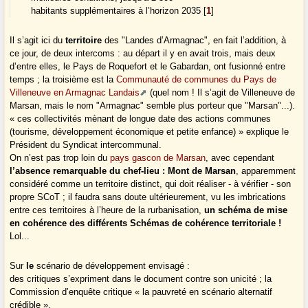
habitants supplémentaires à l’horizon 2035
[
1
]
Il s’agit ici du
territoire
des "Landes d’Armagnac", en fait l’addition, à
ce jour, de deux intercoms : au départ il y en avait trois, mais deux
d’entre elles, le Pays de Roquefort et le Gabardan, ont fusionné entre
temps ; la troisième est la
Communauté de communes du Pays de
Villeneuve en Armagnac Landais
(quel nom ! Il s’agit de Villeneuve de
Marsan, mais le nom "Armagnac" semble plus porteur que "Marsan"...).
« ces collectivités mènant de longue date des actions communes
(tourisme, développement économique et petite enfance) » explique le
Président du Syndicat intercommunal.
On n’est pas trop loin du
pays gascon de Marsan
, avec cependant
l’absence remarquable du chef-lieu : Mont de Marsan
, apparemment
considéré comme un territoire distinct, qui doit réaliser - à vérifier - son
propre SCoT ; il faudra sans doute ultérieurement, vu les imbrications
entre ces territoires à l’heure de la rurbanisation,
un schéma de mise
en cohérence des différents Schémas de cohérence territoriale !
Lol...
Sur
le
scénario de développement envisagé :
des critiques s’expriment dans le document contre son unicité ; la
Commission d’enquête critique « la pauvreté en scénario alternatif
crédible ».