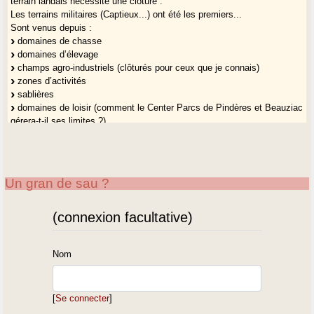
terrain landais nécessite une clôture :
Les terrains militaires (Captieux...) ont été les premiers...
Sont venus depuis :
domaines de chasse
domaines d’élevage
champs agro-industriels (clôturés pour ceux que je connais)
zones d’activités
sablières
domaines de loisir (comment le Center Parcs de Pindères et Beauziac
gérera-t-il ses limites ?)
clubs de tir
simples habitations dans la forêt, qui se clôturent pour dissuader les
cueilleurs de champignons et autres
l’autoroute, peut-être la LGV demain
Un gran de sau ?
Quoi encore ?
(connexion facultative)
Selon moi,
un nouvel art de vivre gascon devrait inclure le retour
au libre parcours dans l’espace landais (voire aussi en Gascogne
non landaise), assorti bien sûr de règles d’usage.
Nom
[
Se connecter
]