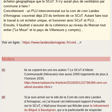
échelon géographique que le SCoT. Il n’y aurait plus de ventilation par
commune à faire !
Concrètement : un PLU intercommunal sur la
com de com
Landes
d’Armagnac couvrirait déjà 2/3 du territoire de ce SCoT. Autant faire tout
le travail à cet échelon unique, et fusionner ainsi SCoT et PLU...
Ensuite, il faudrait s’assurer de la cohérence au niveau du Marsan tout
entier ("Le Moun" et le pays de Villeneuve y compris)...
Voir en ligne :
https://www.landesdarmagnac.fr/cont...
Notes
[
1
]
Ils se copient les uns les autres ? Le SCoT d’Albret
Communauté (Néracais) vise aussi 2000 logements de plus à
l’horizon 2035.
https://www.ladepeche.fr/article/2018/05/12/2796399-vers-un-
albret-durable.html
[
2
]
Si je suis arrivé sur le site de la Com de com des Landes
d’Armagnac, où j’ai trouvé cet intéressant rapport d’enquête
sur le SCoT, c’était pour trouver qui féliciter pour
le lotissement
du Bégué à Baudignan
, qui a la particularité de respecter