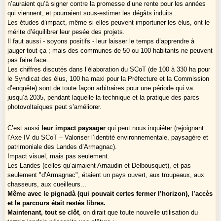
n’auraient qu’à signer contre la promesse d’une rente pour les années
qui viennent, et pourraient sous-estimer les dégâts induits...
Les études d’impact, même si elles peuvent importuner les élus, ont le
mérite d’équilibrer leur pesée des projets.
Il faut aussi - soyons positifs - leur laisser le temps d’apprendre à
jauger tout ça ; mais des communes de 50 ou 100 habitants ne peuvent
pas faire face...
Les chiffres discutés dans l’élaboration du SCoT (de 100 à 330 ha pour
le Syndicat des élus, 100 ha maxi pour la Préfecture et la Commission
d’enquête) sont de toute façon arbitraires pour une période qui va
jusqu’à 2035, pendant laquelle la technique et la pratique des parcs
photovoltaïques peut s’améliorer.
C’est aussi
leur impact paysager
qui peut nous inquiéter (rejoignant
l’Axe IV du SCoT – Valoriser l’identité environnementale, paysagère et
patrimoniale des Landes d’Armagnac).
Impact visuel, mais pas seulement.
Les Landes (celles qu’aimaient Arnaudin et Delbousquet), et pas
seulement "d’Armagnac", étaient un pays ouvert, aux troupeaux, aux
chasseurs, aux cueilleurs...
Même avec le pignadà (qui pouvait certes fermer l’horizon), l’accès
et le parcours était restés libres.
Maintenant, tout se clôt
, on dirait que toute nouvelle utilisation du