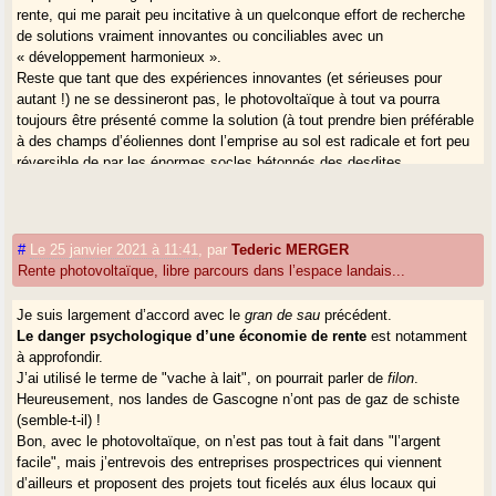
rente, qui me parait peu incitative à un quelconque effort de recherche
de solutions vraiment innovantes ou conciliables avec un
« développement harmonieux ».
Reste que tant que des expériences innovantes (et sérieuses pour
autant !) ne se dessineront pas, le photovoltaïque à tout va pourra
toujours être présenté comme la solution (à tout prendre bien préférable
à des champs d’éoliennes dont l’emprise au sol est radicale et fort peu
réversible de par les énormes socles bétonnés des desdites
éoliennes !).
#
Le 25 janvier 2021 à 11:41
,
par
Tederic MERGER
Rente photovoltaïque, libre parcours dans l’espace landais...
Je suis largement d’accord avec le
gran de sau
précédent.
Le danger psychologique d’une économie de rente
est notamment
à approfondir.
J’ai utilisé le terme de "vache à lait", on pourrait parler de
filon
.
Heureusement, nos landes de Gascogne n’ont pas de gaz de schiste
(semble-t-il) !
Bon, avec le photovoltaïque, on n’est pas tout à fait dans "l’argent
facile", mais j’entrevois des entreprises prospectrices qui viennent
d’ailleurs et proposent des projets tout ficelés aux élus locaux qui