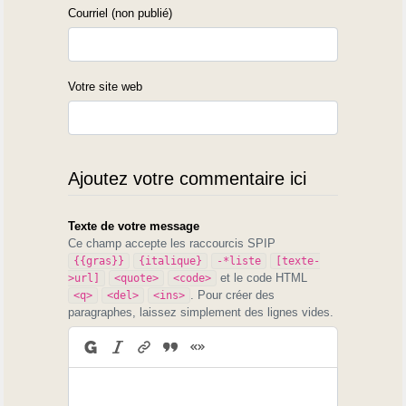
Courriel (non publié)
Survie des chemins ruraux
Votre site web
Pas seulement pour la faune animale : pour l’homme !
Pour les enfants et les jeunes, qui doivent pouvoir découvrir le monde
landais, l’explorer librement...
Pour le plaisir d’y vivre !
Pour développer des usages multiples et compatibles...
Ajoutez votre commentaire ici
Texte de votre message
Ce champ accepte les raccourcis SPIP
{{gras}}
{italique}
-*liste
[texte-
et le code HTML
>url]
<quote>
<code>
. Pour créer des
<q>
<del>
<ins>
paragraphes, laissez simplement des lignes vides.