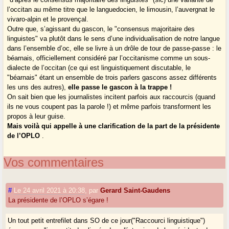
l’occitan au même titre que le languedocien, le limousin, l’auvergnat le
vivaro-alpin et le provençal.
Outre que, s’agissant du gascon, le "consensus majoritaire des
linguistes" va plutôt dans le sens d’une individualisation de notre langue
dans l’ensemble d’oc, elle se livre à un drôle de tour de passe-passe : le
béarnais, officiellement considéré par l’occitanisme comme un sous-
dialecte de l’occitan (ce qui est linguistiquement discutable, le
"béarnais" étant un ensemble de trois parlers gascons assez différents
les uns des autres),
elle passe le gascon à la trappe !
On sait bien que les journalistes incitent parfois aux raccourcis (quand
ils ne vous coupent pas la parole !) et même parfois transforment les
propos à leur guise.
Mais voilà qui appelle à une clarification de la part de la présidente
de l’OPLO
.
Vos commentaires
#
Le 24 avril 2021 à 20:38
,
par
Gerard Saint-Gaudens
La présidente de l’OPLO s’égare !
Un tout petit entrefilet dans SO de ce jour("Raccourci linguistique")