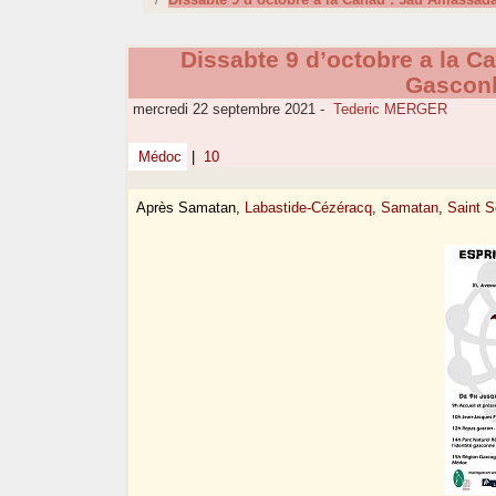
Dissabte 9 d’octobre a la 
Gasconh
mercredi 22 septembre 2021
-
Tederic MERGER
Médoc
|
10
Après Samatan,
Labastide-Cézéracq
,
Samatan
,
Saint S