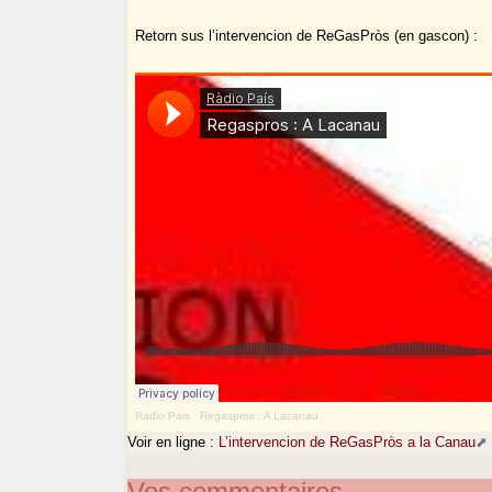
Retorn sus l’intervencion de ReGasPròs (en gascon) :
Radio Pais
·
Regaspros : A Lacanau
Voir en ligne :
L’intervencion de ReGasPròs a la Canau
Vos commentaires