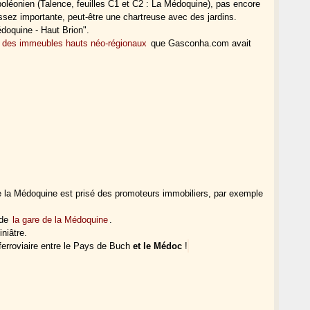
poléonien (Talence, feuilles C1 et C2 : La Médoquine), pas encore
sez importante, peut-être une chartreuse avec des jardins.
doquine - Haut Brion".
c
des immeubles hauts néo-régionaux
que Gasconha.com avait
de la Médoquine est prisé des promoteurs immobiliers, par exemple
 de
la gare de la Médoquine
.
iniâtre.
ferroviaire entre le Pays de Buch
et le Médoc
!