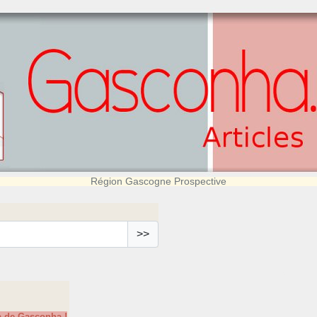
Région Gascogne Prospective
>>
a de Gasconha !