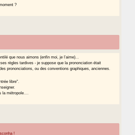
r moment ?
R
entilé que nous aimons (enfin moi, je l’aime)...
ses règles tardives - je suppose que la prononciation était
r des prononciations, ou des conventions graphiques, anciennes.
trée libre".
nseigner.
s la métropole....
sconha !