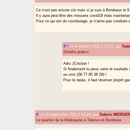
Ce n’est pas encore sûr mais si je suis à Bordeaux le 9 
Il y aura peut-être des mesures covid19 mais maintenant
Pour ce qui est du covoiturage, je n’aime pas conduire et
#
^
Le 6 octobre 2021 à 11:31
,
par
Ted
Detalhs pratics
Adiu JCristian !
Si finalement tu peux venir et souhaite
ou sms (06 77 85 38 29) !
Pour le repas, il faut réserver (esprit.
#
Le 29 septembre 2021 à 10:14
,
par
Tederic MERGE
Le quartier de la Médoquine à Talence et Bordeaux