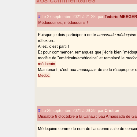
#
Le 27 septembre 2021 à 21:28
,
par
Tederic MERGE
Médouquines, médouquins !
Puisque je dois participer à cette
amassade médoquine
réflexion...
Allez, c’est parti !
Et pour commencer, remarquez que j’écris bien "médoqui
modèle de "américain/américaine" et remplacé le
medoq
médocain
Maintenant, c’est aux
medoquins
de se le réapproprier s’
Médoc
#
Le 28 septembre 2021 à 09:39
,
par
Cristian
Dissabte 9 d’octobre a la Canau : 5au Amassada de Ga
Médoquine comme le nom de l’ancienne salle de concert