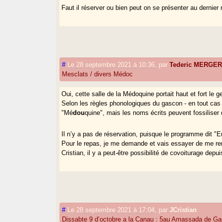
Faut il réserver ou bien peut on se présenter au dernie
#
Le 28 septembre 2021 à 10:36
,
par
Tederic MERGE
Mesclats / divers Médoc
Oui, cette salle de la Médoquine portait haut et fort le g
Selon les règles phonologiques du gascon - en tout cas 
"Mé
dou
quine", mais les noms écrits peuvent fossilise
Il n’y a pas de réservation, puisque le programme dit "En
Pour le repas, je me demande et vais essayer de me re
Cristian, il y a peut-être possibilité de covoiturage depui
#
Le 28 septembre 2021 à 17:04
,
par
JCristian
Dissabte 9 d’octobre a la Canau : 5au Amassada de Ga