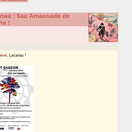
Canau : 5au Amassada de
a !
ever
, Lacanau !