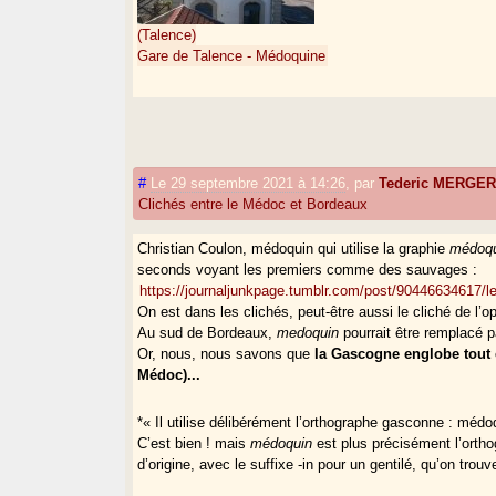
(Talence)
Gare de Talence - Médoquine
#
Le 29 septembre 2021 à 14:26
,
par
Tederic MERGE
Clichés entre le Médoc et Bordeaux
Christian Coulon, médoquin qui utilise la graphie
médoq
seconds voyant les premiers comme des sauvages :
https://journaljunkpage.tumblr.com/post/904466346
On est dans les clichés, peut-être aussi le cliché de l’o
Au sud de Bordeaux,
medoquin
pourrait être remplacé 
Or, nous, nous savons que
la Gascogne englobe tout 
Médoc)...
*« Il utilise délibérément l’orthographe gasconne : méd
C’est bien ! mais
médoquin
est plus précisément l’ortho
d’origine, avec le suffixe -in pour un gentilé, qu’on trou