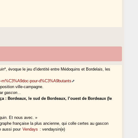
R
uin
*, évoque le jeu d’identité entre Médoquins et Bordelais, les
17/le-m%C3%A9doc-pour-d%C3%A9butants
pposition ville-campagne.
par
gascon
...
ça : Bordeaux, le sud de Bordeaux, l’ouest de Bordeaux (le
oquin. Et nous avec. »
graphe française la plus ancienne, qui colle certes au gascon
ve aussi pour
Vendays
: vendaysin(e)