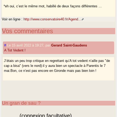
*eh oui, c’est le même mot, habillé de deux façons différentes …
Voir en ligne :
http://www.conservatoire40.fr/Agend...
Vos commentaires
#
Le 15 avril 2022 à 19:27
,
par
Gerard Saint-Gaudens
A Tot Vedent !
J’étais un peu trop critique en regrettant qu’A tot vedent n’aille pas "de
cap a bisa" (vers le nord):il y aura bien un spectacle à Parentis le 7
mai.Bon, ce n’est pas encore en Gironde mais pas bien loin !
Un gran de sau ?
(connexion facultative)