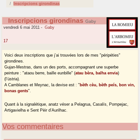
Inscripcions girondinas
Inscripcions girondinas
Gaby
vendredi 6 mai 2011
-
Gaby
17
Voici deux inscriptions que j’ai trouvées lors de mes "péripéties"
girondines.
Gujan-Mestras, dans un des ports, accompagnant une superbe
peinture : "ataou berre, baille eunbille" (
atau bèra, balha envia
)
(l’ústria).
A Camblanes et Meynac, la devise est : "
bèth cèu, bèth peís, bon vin,
bonas gents
".
Quant à la signalétique, anatz véser a Pelagrua, Casalís, Pompejac,
Artigavielha e Sent Pèir d’Aurilhac.
Vos commentaires