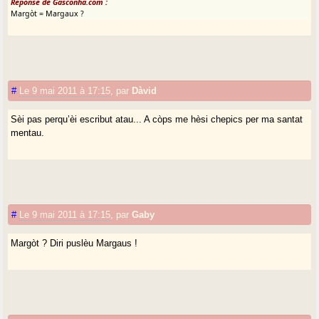
Réponse de Gasconha.com :
Margòt = Margaux ?
#
Le 9 mai 2011 à 17:15
,
par
Dàvid
Sèi pas perqu’èi escribut atau... A còps me hèsi chepics per ma santat
mentau.
#
Le 9 mai 2011 à 17:15
,
par
Gaby
Margòt ? Diri puslèu Margaus !