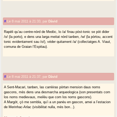
#
Le 8 mai 2011 à 21:33
,
par
Dàvid
Rapèli qu’au centre-nòrd de Medòc, lo /a/ finau pòst-tonic se pòt dider
/o/ (la porto), e dens una larga meitat nòrd tanben, /w/ (la pòrtou, accent
tonic evidentament sau /o/), véder quitament /a/ (collectatges A. Viaut,
comuna de Graian l’Espitau).
#
Le 8 mai 2011 à 21:37
,
par
Dàvid
A Sent-Macari, tanben, las carrèiras pòrtan mension daus noms
gascons, mès dens una desmarcha arqueologica (son presentats com
los noms medievaus, meilèu que com los noms gascons).
A Margòt, çò me sembla, qu’i a un panèu en gascon, amei a l’estacion
de Merinhac-Arlac (visibilitat nulla, mès bon...).