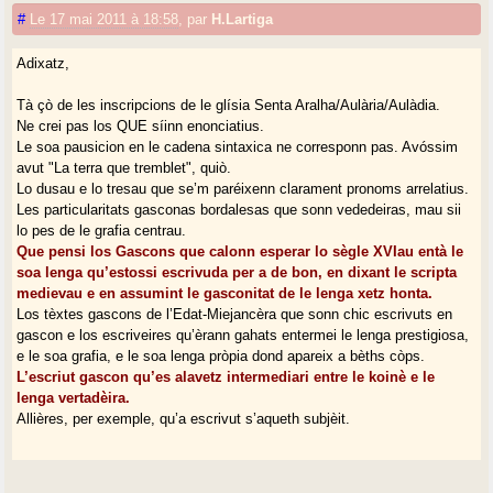
#
Le 17 mai 2011 à 18:58
,
par
H.Lartiga
Adixatz,
Tà çò de les inscripcions de le glísia Senta Aralha/Aulària/Aulàdia.
Ne crei pas los QUE síinn enonciatius.
Le soa pausicion en le cadena sintaxica ne corresponn pas. Avóssim
avut "La terra que tremblet", quiò.
Lo dusau e lo tresau que se’m paréixenn clarament pronoms arrelatius.
Les particularitats gasconas bordalesas que sonn vededeiras, mau sii
lo pes de le grafia centrau.
Que pensi los Gascons que calonn esperar lo sègle XVIau entà le
soa lenga qu’estossi escrivuda per a de bon, en dixant le scripta
medievau e en assumint le gasconitat de le lenga xetz honta.
Los tèxtes gascons de l’Edat-Miejancèra que sonn chic escrivuts en
gascon e los escriveires qu’èrann gahats entermei le lenga prestigiosa,
e le soa grafia, e le soa lenga pròpia dond apareix a bèths còps.
L’escriut gascon qu’es alavetz intermediari entre le koinè e le
lenga vertadèira.
Allières, per exemple, qu’a escrivut s’aqueth subjèit.