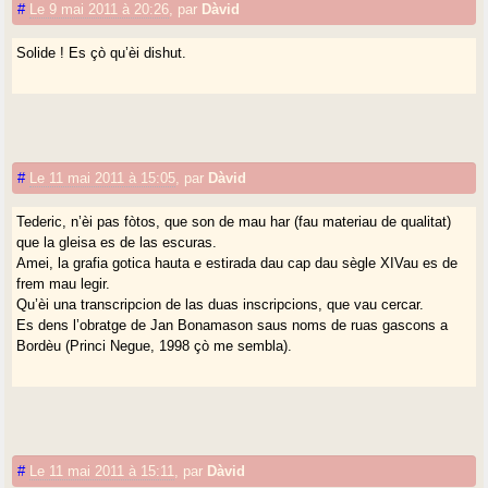
#
Le 9 mai 2011 à 20:26
,
par
Dàvid
Solide ! Es çò qu’èi dishut.
#
Le 11 mai 2011 à 15:05
,
par
Dàvid
Tederic, n’èi pas fòtos, que son de mau har (fau materiau de qualitat)
que la gleisa es de las escuras.
Amei, la grafia gotica hauta e estirada dau cap dau sègle XIVau es de
frem mau legir.
Qu’èi una transcripcion de las duas inscripcions, que vau cercar.
Es dens l’obratge de Jan Bonamason saus noms de ruas gascons a
Bordèu (Princi Negue, 1998 çò me sembla).
#
Le 11 mai 2011 à 15:11
,
par
Dàvid