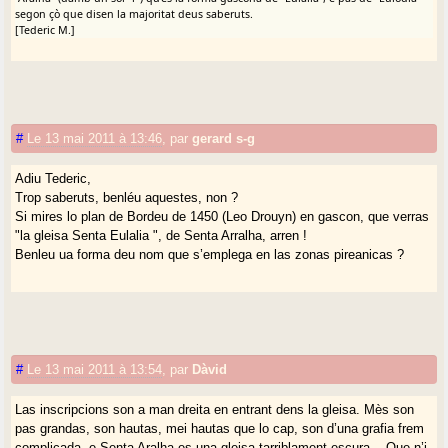
segon çò que disen la majoritat deus saberuts.
[Tederic M.]
#
Le 13 mai 2011 à 13:46
,
par
gerard s-g
Adiu Tederic,
Trop saberuts, benléu aquestes, non ?
Si mires lo plan de Bordeu de 1450 (Leo Drouyn) en gascon, que verras
"la gleisa Senta Eulalia ", de Senta Arralha, arren !
Benleu ua forma deu nom que s’emplega en las zonas pireanicas ?
#
Le 13 mai 2011 à 13:54
,
par
Dàvid
Las inscripcions son a man dreita en entrant dens la gleisa. Mès son
pas grandas, son hautas, mei hautas que lo cap, son d’una grafia frem
complicada, e Senta Aralha es una gleisa tarriblament escura... Que n’i