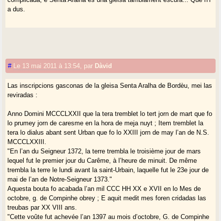
a dus.
#
Le 13 mai 2011 à 13:54
,
par
Dàvid
Las inscripcions gasconas de la gleisa Senta Aralha de Bordèu, mei las
reviradas :
Anno Domini MCCCLXXII que la tera tremblet lo tert jorn de mart que fo
lo prumey jorn de caresme en la hora de meja nuyt ; Item tremblet la
tera lo dialus abant sent Urban que fo lo XXIII jorn de may l’an de N.S.
MCCCLXXIII.
"En l’an du Seigneur 1372, la terre trembla le troisième jour de mars
lequel fut le premier jour du Carême, à l’heure de minuit. De même
trembla la terre le lundi avant la saint-Urbain, laquelle fut le 23e jour de
mai de l’an de Notre-Seigneur 1373."
Aquesta bouta fo acabada l’an mil CCC HH XX e XVII en lo Mes de
octobre, g. de Compinhe obrey ; E aquit medit mes foren cridadas las
treubas par XX VIII ans.
"Cette voûte fut achevée l’an 1397 au mois d’octobre, G. de Compinhe