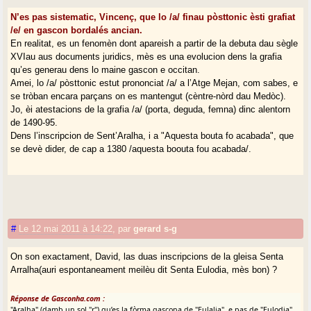
N’es pas sistematic, Vincenç, que lo /a/ finau pòsttonic èsti grafiat
/e/ en gascon bordalés ancian.
En realitat, es un fenomèn dont apareish a partir de la debuta dau sègle
XVIau aus documents juridics, mès es una evolucion dens la grafia
qu’es generau dens lo maine gascon e occitan.
Amei, lo /a/ pòsttonic estut prononciat /a/ a l’Atge Mejan, com sabes, e
se tròban encara parçans on es mantengut (cèntre-nòrd dau Medòc).
Jo, èi atestacions de la grafia /a/ (porta, deguda, femna) dinc alentorn
de 1490-95.
Dens l’inscripcion de Sent’Aralha, i a "Aquesta bouta fo acabada", que
se devè dider, de cap a 1380 /aquesta boouta fou acabada/.
#
Le 12 mai 2011 à 14:22
,
par
gerard s-g
On son exactament, David, las duas inscripcions de la gleisa Senta
Arralha(auri espontaneament meilèu dit Senta Eulodia, mès bon) ?
Réponse de Gasconha.com :
"Aralha" (damb un sol "r") qu’es la fòrma gascona de "Eulalia", e pas de "Eulodia"