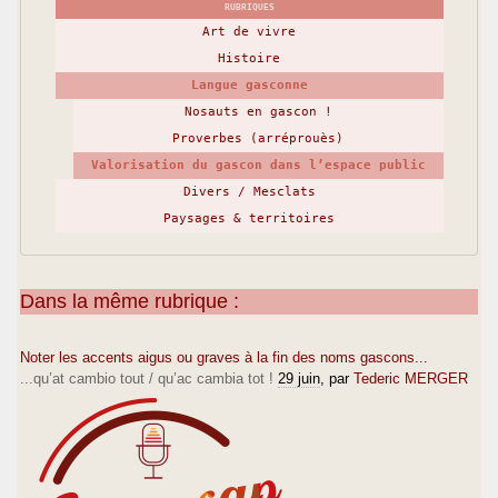
RUBRIQUES
Art de vivre
Histoire
Langue gasconne
Nosauts en gascon !
Proverbes (arréprouès)
Valorisation du gascon dans l’espace public
Divers / Mesclats
Paysages & territoires
Dans la même rubrique :
Noter les accents aigus ou graves à la fin des noms gascons...
...qu’at cambio tout / qu’ac cambia tot !
29 juin
, par
Tederic MERGER