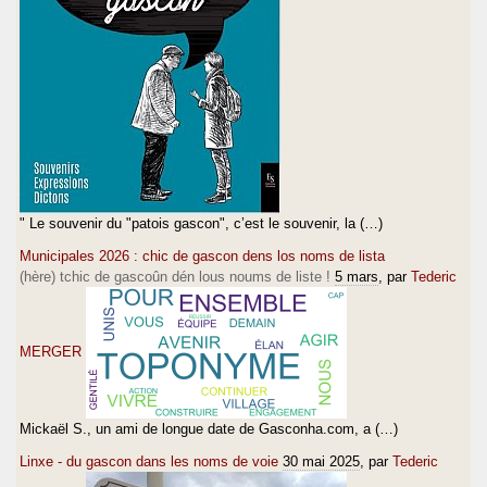
" Le souvenir du "patois gascon", c’est le souvenir, la (…)
Municipales 2026 : chic de gascon dens los noms de lista
(hère) tchic de gascoûn dén lous noums de liste !
5 mars
, par
Tederic
MERGER
Mickaël S., un ami de longue date de Gasconha.com, a (…)
Linxe - du gascon dans les noms de voie
30 mai 2025
, par
Tederic