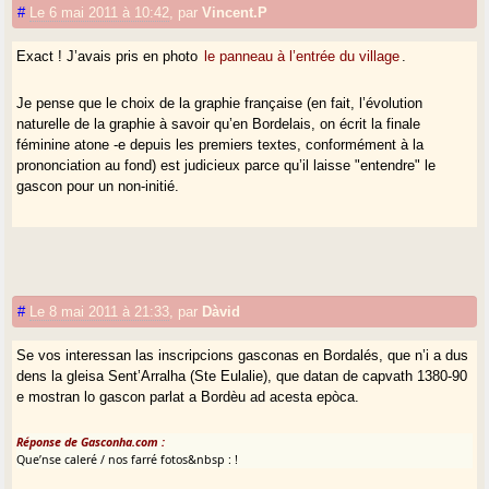
#
Le 6 mai 2011 à 10:42
,
par
Vincent.P
Exact ! J’avais pris en photo
le panneau à l’entrée du village
.
Je pense que le choix de la graphie française (en fait, l’évolution
naturelle de la graphie à savoir qu’en Bordelais, on écrit la finale
féminine atone -e depuis les premiers textes, conformément à la
prononciation au fond) est judicieux parce qu’il laisse "entendre" le
gascon pour un non-initié.
#
Le 8 mai 2011 à 21:33
,
par
Dàvid
Se vos interessan las inscripcions gasconas en Bordalés, que n’i a dus
dens la gleisa Sent’Arralha (Ste Eulalie), que datan de capvath 1380-90
e mostran lo gascon parlat a Bordèu ad acesta epòca.
Réponse de Gasconha.com :
Que’nse caleré / nos farré fotos&nbsp : !