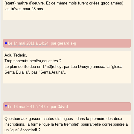
(étant) maître d’oeuvre. Et ce même mois furent criées (proclamées)
les trêves pour 28 ans.
#
Le 14 mai 2011 à 14:24
,
par
gerard s-g
Adiu Tederic,
Trop saberuts benlèu,aquestes ?
Lp plan de Bordeu en 1450(reheyt par Leo Drouyn) amuixa la "gleisa
Senta Eulalia", pas "Senta Aralha"...
#
Le 16 mai 2011 à 14:07
,
par
Dàvid
Question aux gascon-nautes distingués : dans la première des deux
inscriptions, la forme "que la tèrra tremblet" pourrait-elle correspondre à
un "que" énonciatif ?