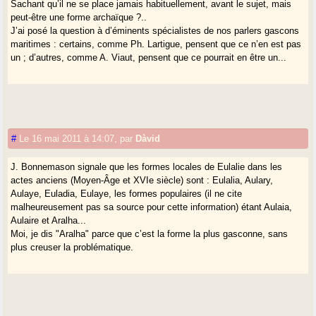
Sachant qu’il ne se place jamais habituellement, avant le sujet, mais
peut-être une forme archaïque ?..
J’ai posé la question à d’éminents spécialistes de nos parlers gascons
maritimes : certains, comme Ph. Lartigue, pensent que ce n’en est pas
un ; d’autres, comme A. Viaut, pensent que ce pourrait en être un...
#
Le 16 mai 2011 à 14:07
,
par
Dàvid
J. Bonnemason signale que les formes locales de Eulalie dans les
actes anciens (Moyen-Âge et XVIe siècle) sont : Eulalia, Aulary,
Aulaye, Euladia, Eulaye, les formes populaires (il ne cite
malheureusement pas sa source pour cette information) étant Aulaia,
Aulaire et Aralha...
Moi, je dis "Aralha" parce que c’est la forme la plus gasconne, sans
plus creuser la problématique.