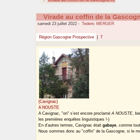
Virade au coffin de la Gascog
samedi 23 juillet 2022
-
Tederic MERGER
Région Gascogne Prospective
|
7
(Cavignac)
A NOUSTE
A Cavignac, "on" s’est encore proclamé
A NOUSTE
, bi
les premières enquêtes linguistiques !-)
En d’autres termes, Cavignac était
gabaye
, comme tout
Nous sommes donc au "coffin" de la Gascogne, si le mo