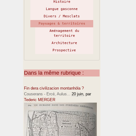
Histoire
Langue gasconne
Divers / Mesclats
Paysages & territoires
Aménagement du
territoire
Architecture
Prospective
Dans la même rubrique :
Fin dera civilizacion montanhòla ?
Couserans - Ercé, Aulus...
20 juin
, par
Tederic MERGER