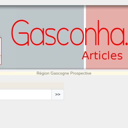
Région Gascogne Prospective
>>