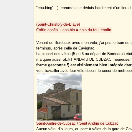
"cou·hing"...), comme je le déduis hardiment d’un lieu-dit
(Saint-Christoly-de-Blaye)
Coffin
confin + con·hin = coin du feu, confin
Venant de Bordeaux avec mon vélo, j’ai pris le train de 
terminus, après celle de Cavignac.
La plupart des vélos (5 ou 6 au départ de Bordeaux) ét
marquée aussi SENT ANDRIU DE CUBZAC, heureusement
forme gasconne !) est visiblement bien intégrée dan
vont travailler avec leur vélo depuis le coeur de métropol
Saint-André-de-Cubzac / Sent Andriu de Cubzac
Aucun vélo, d’ailleurs, au parc à vélos de la gare de C