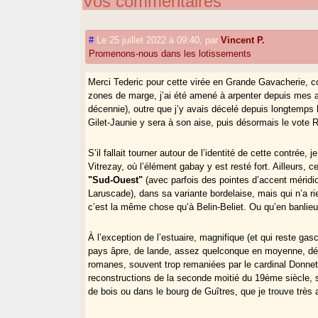
Vos commentaires
#
Le 25 juillet 2022 à 09:40
,
par
Vincent P.
Promenons-nous dans les lotissements
Merci Tederic pour cette virée en Grande Gavacherie, con
zones de marge, j’ai été amené à arpenter depuis mes a
décennie), outre que j’y avais décelé depuis longtemps
Gilet-Jaunie y sera à son aise, puis désormais le vote 
S’il fallait tourner autour de l’identité de cette contrée, 
Vitrezay, où l’élément gabay y est resté fort. Ailleurs, 
"Sud-Ouest"
(avec parfois des pointes d’accent méridion
Laruscade), dans sa variante bordelaise, mais qui n’a ri
c’est la même chose qu’à Belin-Beliet. Ou qu’en banlieu
À l’exception de l’estuaire, magnifique (et qui reste gasc
pays âpre, de lande, assez quelconque en moyenne, dép
romanes, souvent trop remaniées par le cardinal Donnet.
reconstructions de la seconde moitié du 19ème siècle, 
de bois ou dans le bourg de Guîtres, que je trouve très 