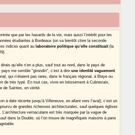
trée que par les hasards de la vie, mais aussi l’intérêt pour les
nnées étudiantes à Bordeaux (on va bientôt clore la seconde
 les indices quant au
laboratoire politique qu’elle constituait
(la
RN).
je dirais qu’elle n’en a plus, sauf tout au nord, dans le pays de
ce pays me semble "girondin", c’est à dire
une identité vaguement
al, qui n’étaient pas rares, dans le français régional, à Blaye ou
en de très typé. En tout cas, vivre en lotissement à Cubnezais,
e de Saintes, en vérité.
on à date récente jusqu’à Villeneuve, en allant vers l’aval), c’est un
ourvu de grandes richesses architecturales, sauf quelques églises
 L’architecture vernaculaire est très marquée par la vague de
sauf dans la Double, où l’on trouve de magnifiques maisons à pans
agréable.