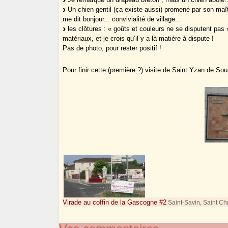
Un chien gentil (ça existe aussi) promené par son maît
me dit bonjour... convivialité de village...
les clôtures : « goûts et couleurs ne se disputent pas »
matériaux, et je crois qu’il y a là matière à dispute !
Pas de photo, pour rester positif !
Pour finir cette (première ?) visite de Saint Yzan de Sou
Virade au coffin de la Gascogne #2
Saint-Savin, Saint Chr