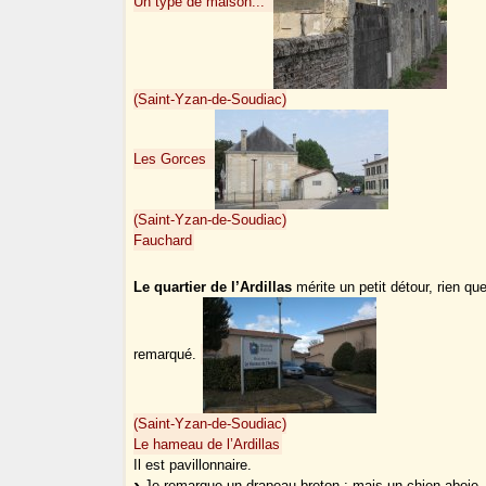
Un type de maison...
(Saint-Yzan-de-Soudiac)
Les Gorces
(Saint-Yzan-de-Soudiac)
Fauchard
Le quartier de l’Ardillas
mérite un petit détour, rien q
remarqué.
(Saint-Yzan-de-Soudiac)
Le hameau de l’Ardillas
Il est pavillonnaire.
Je remarque un drapeau breton ; mais un chien aboie..