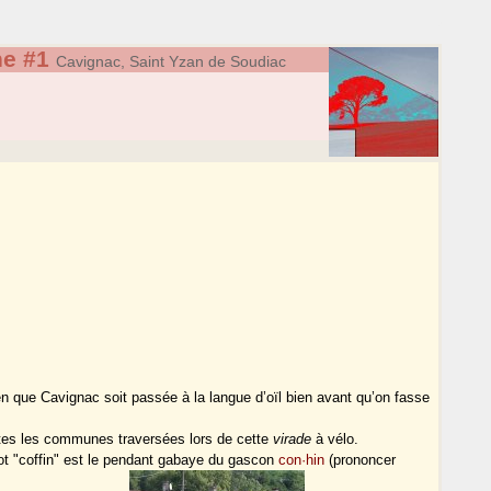
ne #1
Cavignac, Saint Yzan de Soudiac
en que Cavignac soit passée à la langue d’oïl bien avant qu’on fasse
es les communes traversées lors de cette
virade
à vélo.
t "coffin" est le pendant gabaye du gascon
con·hin
(prononcer