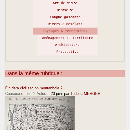
Art de vivre
Histoire
Langue gasconne
Divers / Mesclats
Paysages & territoires
Aménagement du territoire
Architecture
Prospective
Dans la même rubrique :
Fin dera civilizacion montanhòla ?
Couserans - Ercé, Aulus...
20 juin
, par
Tederic MERGER