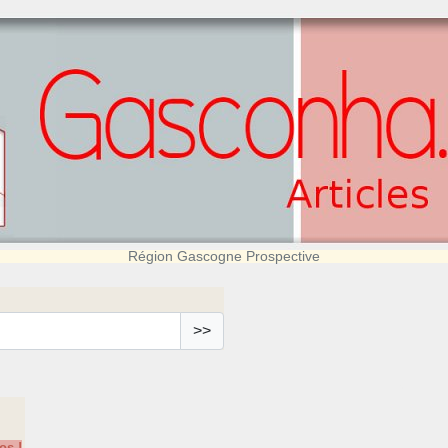
Région Gascogne Prospective
>>
os !