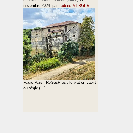
novembre 2024
, par
Tederic MERGER
Ràdio País · ReGasPros : lo blat en Labrit
au sègle (…)