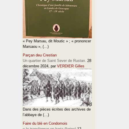
« Pey Marsau, dit Moutic » ; « prononcer
Marsaou », (…)
Parçan deu Crestian
Un quartier de Saint Sever de Rustan.
28
décembre 2024
, par
VERDIER Gilles
Dans des pièces écrites des archives de
l’abbaye de (…)
Faire du blé en Condomois
e lo transformar en haria (farine)
12