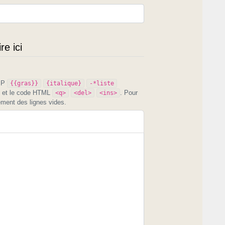
e ici
PIP
{{gras}}
{italique}
-*liste
et le code HTML
. Pour
<q>
<del>
<ins>
ement des lignes vides.