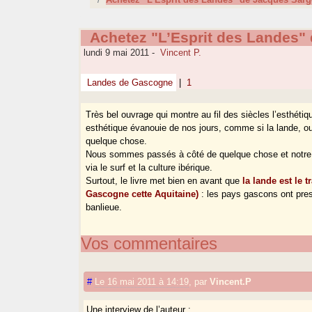
Achetez "L’Esprit des Landes"
lundi 9 mai 2011
-
Vincent P.
Landes de Gascogne
|
1
Très bel ouvrage qui montre au fil des siècles l’esthétiq
esthétique évanouie de nos jours, comme si la lande, ou
quelque chose.
Nous sommes passés à côté de quelque chose et notre èr
via le surf et la culture ibérique.
Surtout, le livre met bien en avant que
la lande est le 
Gascogne cette Aquitaine)
: les pays gascons ont pres
banlieue.
Vos commentaires
#
Le 16 mai 2011 à 14:19
,
par
Vincent.P
Une interview de l’auteur :