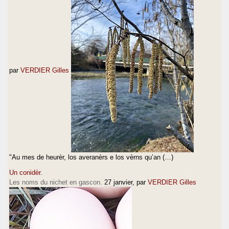
par
VERDIER Gilles
"Au mes de heurèr, los averanèrs e los vèrns qu’an (…)
Un conidèr.
Les noms du nichet en gascon.
27 janvier
, par
VERDIER Gilles