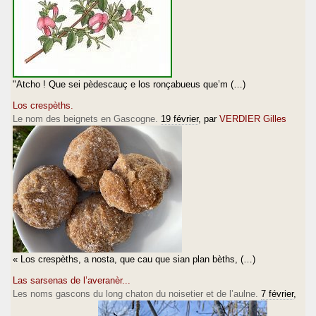
"Atcho ! Que sei pèdescauç e los ronçabueus que’m (…)
Los crespèths.
Le nom des beignets en Gascogne.
19 février
, par
VERDIER Gilles
« Los crespèths, a nosta, que cau que sian plan bèths, (…)
Las sarsenas de l’averanèr...
Les noms gascons du long chaton du noisetier et de l’aulne.
7 février
,