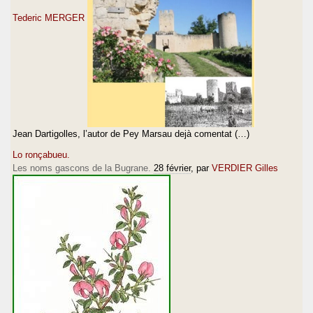
Tederic MERGER
Jean Dartigolles, l’autor de Pey Marsau dejà comentat (…)
Lo ronçabueu.
Les noms gascons de la Bugrane.
28 février
, par
VERDIER Gilles