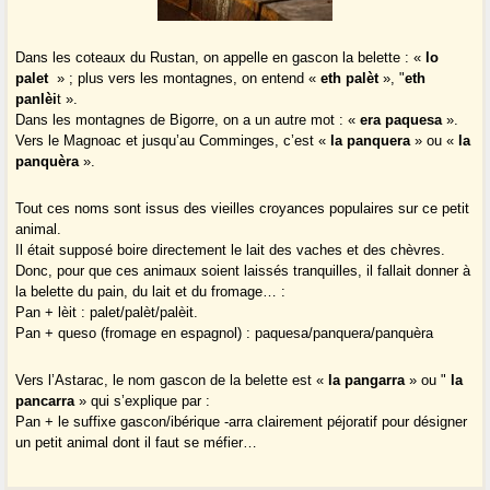
Dans les coteaux du Rustan, on appelle en gascon la belette : «
lo
palet
» ; plus vers les montagnes, on entend «
eth palèt
», "
eth
panlèi
t ».
Dans les montagnes de Bigorre, on a un autre mot : «
era paquesa
».
Vers le Magnoac et jusqu’au Comminges, c’est «
la panquera
» ou «
la
panquèra
».
Tout ces noms sont issus des vieilles croyances populaires sur ce petit
animal.
Il était supposé boire directement le lait des vaches et des chèvres.
Donc, pour que ces animaux soient laissés tranquilles, il fallait donner à
la belette du pain, du lait et du fromage… :
Pan + lèit : palet/palèt/palèit.
Pan + queso (fromage en espagnol) : paquesa/panquera/panquèra
Vers l’Astarac, le nom gascon de la belette est «
la pangarra
» ou "
la
pancarra
» qui s’explique par :
Pan + le suffixe gascon/ibérique -arra clairement péjoratif pour désigner
un petit animal dont il faut se méfier…