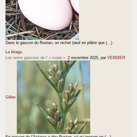
Dans le gascon du Rustan, un nichet (œuf en plâtre que (…)
La biraga.
Los noms gascons de l’ « ivraie ».
2 novembre 2025
, par
VERDIER
Gilles
En gascon de l’Astarac e deu Rustan, çò qu’aperam en (…)