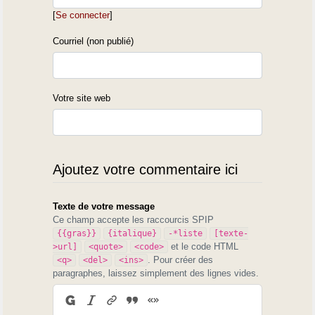
[
Se connecter
]
Courriel (non publié)
Votre site web
Ajoutez votre commentaire ici
Texte de votre message
Ce champ accepte les raccourcis SPIP
{{gras}}
{italique}
-*liste
[texte-
et le code HTML
>url]
<quote>
<code>
. Pour créer des
<q>
<del>
<ins>
paragraphes, laissez simplement des lignes vides.