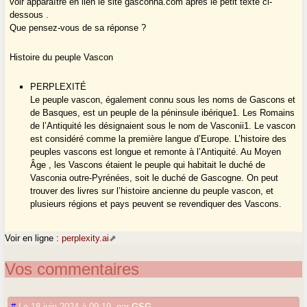
voir apparaître en lien le site gasconha.com après le petit texte ci-
dessous .
Que pensez-vous de sa réponse ?
Histoire du peuple Vascon
PERPLEXITÉ
Le peuple vascon, également connu sous les noms de Gascons et
de Basques, est un peuple de la péninsule ibérique1. Les Romains
de l’Antiquité les désignaient sous le nom de Vasconii1. Le vascon
est considéré comme la première langue d’Europe. L’histoire des
peuples vascons est longue et remonte à l’Antiquité. Au Moyen
Âge , les Vascons étaient le peuple qui habitait le duché de
Vasconia outre-Pyrénées, soit le duché de Gascogne. On peut
trouver des livres sur l’histoire ancienne du peuple vascon, et
plusieurs régions et pays peuvent se revendiquer des Vascons.
Voir en ligne :
perplexity.ai
Vos commentaires
#
Le 18 juin 2024 à 09:19
,
par
GSG