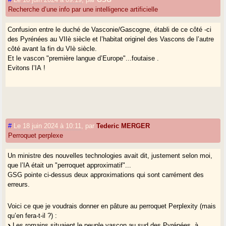
Recherche d’une info par une intelligence artificielle
Confusion entre le duché de Vasconie/Gascogne, établi de ce côté -ci
des Pyrénées au VIIè siècle et l’habitat originel des Vascons de l’autre
côté avant la fin du VIè siècle.
Et le vascon "première langue d’Europe"...foutaise .
Evitons l’IA !
#
Le 18 juin 2024 à 10:11
,
par
Tederic MERGER
Perroquet perplexe
Un ministre des nouvelles technologies avait dit, justement selon moi,
que l’IA était un "perroquet approximatif"...
GSG pointe ci-dessus deux approximations qui sont carrément des
erreurs.
Voici ce que je voudrais donner en pâture au perroquet Perplexity (mais
qu’en fera-t-il ?) :
Les romains situaient le peuple vascon au sud des Pyrénées, à