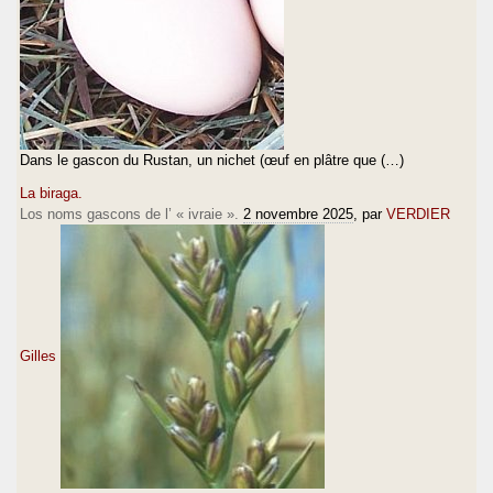
Dans le gascon du Rustan, un nichet (œuf en plâtre que (…)
La biraga.
Los noms gascons de l’ « ivraie ».
2 novembre 2025
, par
VERDIER
Gilles