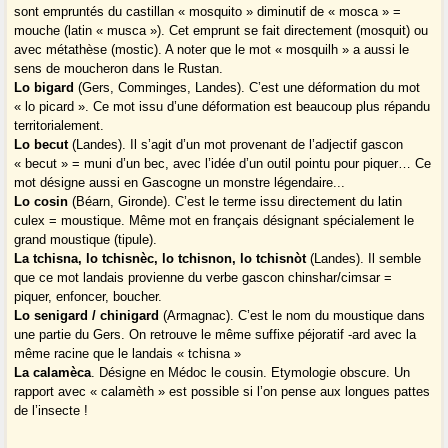
sont empruntés du castillan « mosquito » diminutif de « mosca » =
mouche (latin « musca »). Cet emprunt se fait directement (mosquit) ou
avec métathèse (mostic). A noter que le mot « mosquilh » a aussi le
sens de moucheron dans le Rustan.
Lo bigard
(Gers, Comminges, Landes). C’est une déformation du mot
« lo picard ». Ce mot issu d’une déformation est beaucoup plus répandu
territorialement.
Lo becut
(Landes). Il s’agit d’un mot provenant de l’adjectif gascon
« becut » = muni d’un bec, avec l’idée d’un outil pointu pour piquer… Ce
mot désigne aussi en Gascogne un monstre légendaire...
Lo cosin
(Béarn, Gironde). C’est le terme issu directement du latin
culex = moustique. Même mot en français désignant spécialement le
grand moustique (tipule).
La tchisna, lo tchisnèc, lo tchisnon, lo tchisnòt
(Landes). Il semble
que ce mot landais provienne du verbe gascon chinshar/cimsar =
piquer, enfoncer, boucher.
Lo senigard / chinigard
(Armagnac). C’est le nom du moustique dans
une partie du Gers. On retrouve le même suffixe péjoratif -ard avec la
même racine que le landais « tchisna »
La calamèca
. Désigne en Médoc le cousin. Etymologie obscure. Un
rapport avec « calamèth » est possible si l’on pense aux longues pattes
de l’insecte !