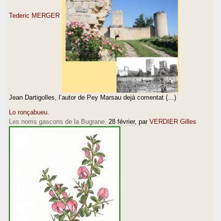
Tederic MERGER
Jean Dartigolles, l’autor de Pey Marsau dejà comentat (…)
Lo ronçabueu.
Les noms gascons de la Bugrane.
28 février
, par
VERDIER Gilles