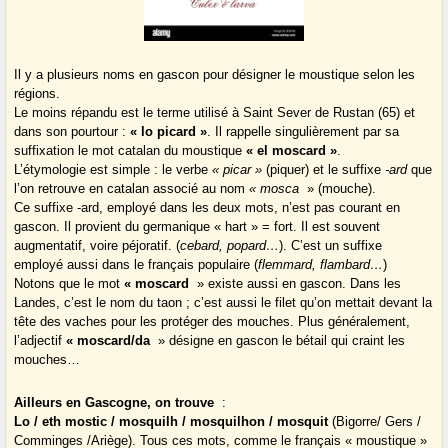
Il y a plusieurs noms en gascon pour désigner le moustique selon les
régions.
Le moins répandu est le terme utilisé à Saint Sever de Rustan (65) et
dans son pourtour :
« lo picard »
. Il rappelle singulièrement par sa
suffixation le mot catalan du moustique
« el moscard »
.
L’étymologie est simple : le verbe
« picar »
(piquer) et le suffixe
-ard
que
l’on retrouve en catalan associé au nom
« mosca
» (mouche).
Ce suffixe -ard, employé dans les deux mots, n’est pas courant en
gascon. Il provient du germanique « hart » = fort. Il est souvent
augmentatif, voire péjoratif. (
cebard, popard…
). C’est un suffixe
employé aussi dans le français populaire (
flemmard, flambard…
)
Notons que le mot
« moscard
» existe aussi en gascon. Dans les
Landes, c’est le nom du taon ; c’est aussi le filet qu’on mettait devant la
tête des vaches pour les protéger des mouches. Plus généralement,
l’adjectif
« moscard/da
» désigne en gascon le bétail qui craint les
mouches…
Ailleurs en Gascogne, on trouve
:
Lo / eth mostic / mosquilh / mosquilhon / mosquit
(Bigorre/ Gers /
Comminges /Ariège). Tous ces mots, comme le français « moustique »