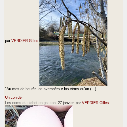
par
VERDIER Gilles
"Au mes de heurèr, los averanèrs e los vèrns qu’an (…)
Un conidèr.
Les noms du nichet en gascon.
27 janvier
, par
VERDIER Gilles