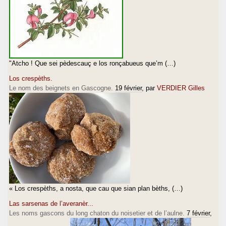
"Atcho ! Que sei pèdescauç e los ronçabueus que’m (…)
Los crespèths.
Le nom des beignets en Gascogne.
19 février
, par
VERDIER Gilles
« Los crespèths, a nosta, que cau que sian plan bèths, (…)
Las sarsenas de l’averanèr...
Les noms gascons du long chaton du noisetier et de l’aulne.
7 février
,