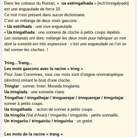
Dans les coteaux du Rustan, «
ua estringalhada
» [ech’trinngalyado]
est une engueulade de force 10.
Ce mot n’est présent dans aucun dictionnaire.
C’est un mélange de deux mots gascons :
•
Ua estrilhada
: une vive engueulade
•
Ua tringalhada
: une sonnerie de cloche à petits coups répétés.
Les rustanais ont donc mélangé les deux mots pour fabriquer un mot
dont la sonorité est très expressive : c’est une engueulade où l’on se
fait sonner les cloches..!
Tring…Trang...
Les mots gascons avec la racine « tring »
.
Pour Joan Coromines, tous ces mots sont d’origine onomatopéique
(drin/trin) imitant le bruit d’une cloche.
Tringlar
: sonner, tinter. Moneda tringlanta.
Ua tringlada
: une sonnerie claire
Tringalhar / tringalhejar / tringuerejar / trinquerejar / tringolejar
:
sonner à petits coups.
Ua tringalhada
: action de sonner à petits coups.
Ua tringòla
(Val d’Aran) / tringaròla / tringuiròla : petite sonnaille.
Un tringaròu / tringairòu / tringuiròu
: un grelot.
Les mots de la racine « trang »