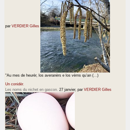
par
VERDIER Gilles
"Au mes de heurèr, los averanèrs e los vèrns qu’an (…)
Un conidèr.
Les noms du nichet en gascon.
27 janvier
, par
VERDIER Gilles