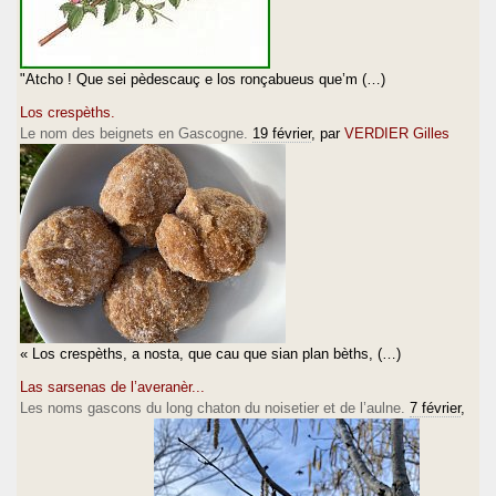
"Atcho ! Que sei pèdescauç e los ronçabueus que’m (…)
Los crespèths.
Le nom des beignets en Gascogne.
19 février
, par
VERDIER Gilles
« Los crespèths, a nosta, que cau que sian plan bèths, (…)
Las sarsenas de l’averanèr...
Les noms gascons du long chaton du noisetier et de l’aulne.
7 février
,