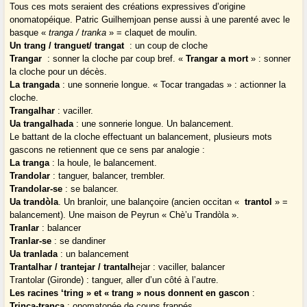
Tous ces mots seraient des créations expressives d’origine
onomatopéique. Patric Guilhemjoan pense aussi à une parenté avec le
basque «
tranga / tranka
» = claquet de moulin.
Un trang / tranguet/ trangat
: un coup de cloche
Trangar
: sonner la cloche par coup bref. «
Trangar a mort
» : sonner
la cloche pour un décès.
La trangada
: une sonnerie longue. « Tocar trangadas » : actionner la
cloche.
Trangalhar
: vaciller.
Ua trangalhada
: une sonnerie longue. Un balancement.
Le battant de la cloche effectuant un balancement, plusieurs mots
gascons ne retiennent que ce sens par analogie :
La tranga
: la houle, le balancement.
Trandolar
: tanguer, balancer, trembler.
Trandolar-se
: se balancer.
Ua trandòla
. Un branloir, une balançoire (ancien occitan «
trantol
» =
balancement). Une maison de Peyrun « Chè’u Trandòla ».
Tranlar
: balancer
Tranlar-se
: se dandiner
Ua tranlada
: un balancement
Trantalhar / trantejar / trantalh
ejar : vaciller, balancer
Trantolar (Gironde) : tanguer, aller d’un côté à l’autre.
Les racines ‘tring » et « trang » nous donnent en gascon
:
Trinca-tranca
: onomatopée de coups frappés.