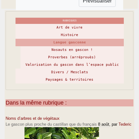
RUBRIQUES
Art de vivre
Histoire
Langue gasconne
Nosauts en gascon !
Proverbes (arréprouès)
Valorisation du gascon dans l’espace public
Divers / Mesclats
Paysages & territoires
Dans la même rubrique :
Noms d’arbres et de végétaux
Le gascon plus proche du castillan que du français
8 août
, par
Tederic