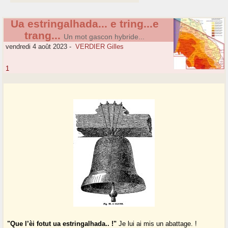
Ua estringalhada... e tring...e
trang...
Un mot gascon hybride...
vendredi 4 août 2023
-
VERDIER Gilles
1
"Que l’èi fotut ua estringalhada.. !"
Je lui ai mis un abattage. !