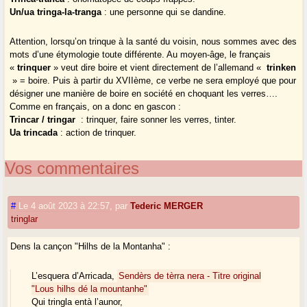
Un/ua tringa-la-tranga
: une personne qui se dandine.
Attention, lorsqu’on trinque à la santé du voisin, nous sommes avec des
mots d’une étymologie toute différente. Au moyen-âge, le français
«
trinquer
» veut dire boire et vient directement de l’allemand «
trinken
» = boire. Puis à partir du XVIIème, ce verbe ne sera employé que pour
désigner une manière de boire en société en choquant les verres….
Comme en français, on a donc en gascon :
Trincar / tringar
: trinquer, faire sonner les verres, tinter.
Ua trincada
: action de trinquer.
Vos commentaires
#
Le 4 août 2023 à 22:57
,
par
Tederic MERGER
tringlar
Dens la cançon "Hilhs de la Montanha" :
L’esquera d’Arricada,
Sendèrs de tèrra nera - Titre original
"Lous hilhs dé la mountanhe"
Qui tringla entà l’aunor,