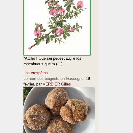
"Atcho ! Que sei pèdescauç e los
ronçabueus que’m (…)
Los crespèths.
Le nom des beignets en Gascogne.
19
février
, par
VERDIER Gilles