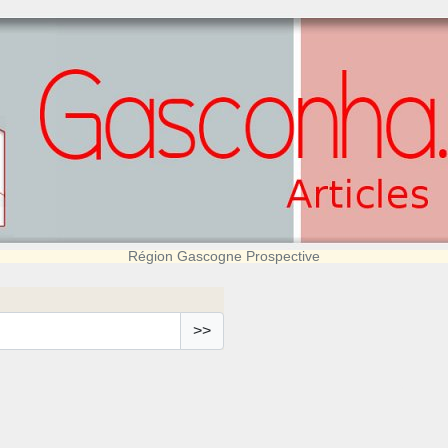
Région Gascogne Prospective
>>