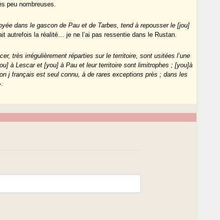
très peu nombreuses.
oyée dans le gascon de Pau et de Tarbes, tend à repousser le [jou]
ait autrefois la réalité… je ne l’ai pas ressentie dans le Rustan.
, très irrégulièrement réparties sur le territoire, sont usitées l’une
jou] à Lescar et [you] à Pau et leur territoire sont limitrophes ; [you]à
on j français est seul connu, à de rares exceptions près ; dans les
.