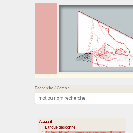
Recherche / Cerca :
Accueil
Langue gasconne
Jo [you]/[jou]… chacun dit comme il veut…