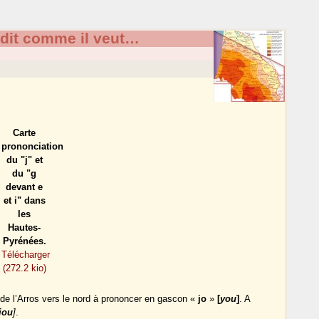
 dit comme il veut…
Carte
prononciation
du "j" et
du "g
devant e
et i" dans
les
Hautes-
Pyrénées.
Télécharger
(272.2 kio)
e de l’Arros vers le nord à prononcer en gascon «
jo
»
[
you
]
. A
jou
]
.