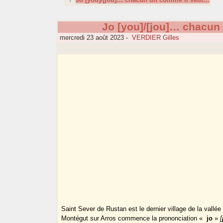
Jo [you]/[jou]… chacun
mercredi 23 août 2023
-
VERDIER Gilles
Saint Sever de Rustan est le dernier village de la vallé
Montégut sur Arros commence la prononciation «
jo
»
[