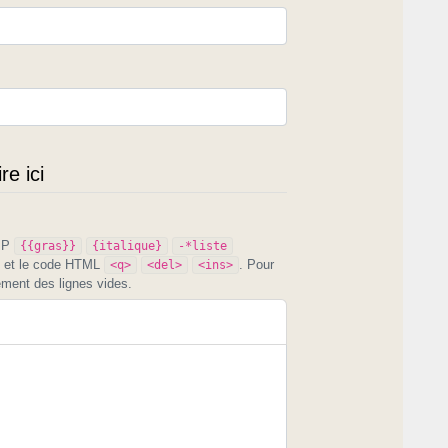
e ici
PIP
{{gras}}
{italique}
-*liste
et le code HTML
. Pour
<q>
<del>
<ins>
ement des lignes vides.