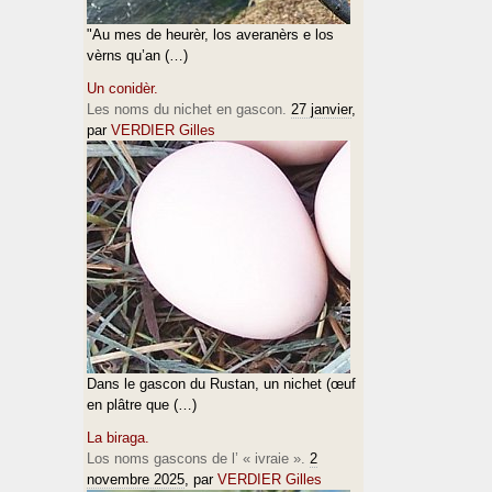
"Au mes de heurèr, los averanèrs e los
vèrns qu’an (…)
Un conidèr.
Les noms du nichet en gascon.
27 janvier
,
par
VERDIER Gilles
Dans le gascon du Rustan, un nichet (œuf
en plâtre que (…)
La biraga.
Los noms gascons de l’ « ivraie ».
2
novembre 2025
, par
VERDIER Gilles