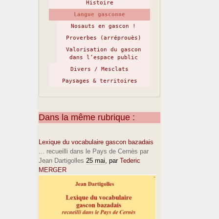
Histoire
Langue gasconne
Nosauts en gascon !
Proverbes (arréprouès)
Valorisation du gascon
dans l’espace public
Divers / Mesclats
Paysages & territoires
Dans la même rubrique :
Lexique du vocabulaire gascon bazadais
... recueilli dans le Pays de Cernès par
Jean Dartigolles
25 mai
, par
Tederic
MERGER