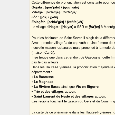
Cette différence de prononciation est constante pour tou
Gojata
:
[gou’jato]
/
[gou’yato]
Vilatge
:
[bi’latgé]
/
[bi’latyé]
Jòc
:
[jok]
/
[yok]
Eslagèth
:
[echla’gèt]
/
[echla’yèt]
Le village d’
Haget
:
[Ha’yet]
à SSR et
[Ha’jet]
à Montégu
Pour les habitants de Saint Sever, il s’agit de la différe
Arros, premier village "a de cap-vath ». Une femme de M
nouvelle maison rustanaise mais prononcé à la mode de
(maison Carrói).
Il se trouve que dans cet endroit de Gascogne, cette limi
pas le cas ailleurs.
Dans les Hautes-Pyrénées, la prononciation majoritaire e
département :
•
La Barousse
•
Le Magnoac
•
La Rivière-Basse
ainsi que
Vic en Bigorre
.
•
Trie et des villages autour
.
•
Saint Laurent de Neste et des villages autour
.
Ces régions touchent le gascon du Gers et du Comming
La carte de ce phénomène dans les Hautes-Pyrénées, d’