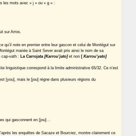
s les mots avec « j » ou « g » :
t sur Arros.
nce qu’il note en premier entre leur gascon et celui de Montégut sur
ontégut mariée à Saint Sever avait pris ainsi le nom de sa
 cap-vath :
La Carrojata
[Karrou’jato]
et non
[
Karrou’yato]
te linguistique correspond à la limite administrative 65/32. Ce n’est
st [you], mais le [jou] règne dans plusieurs régions du
es qui gasconnent en [jou]…
après les enquêtes de Sacaze et Bourciez, montre clairement ce