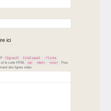
e ici
PIP
{{gras}}
{italique}
-*liste
et le code HTML
. Pour
<q>
<del>
<ins>
ement des lignes vides.