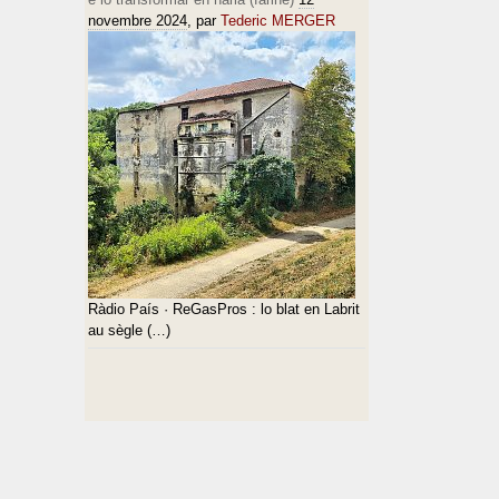
novembre 2024
, par
Tederic MERGER
Ràdio País · ReGasPros : lo blat en Labrit
au sègle (…)