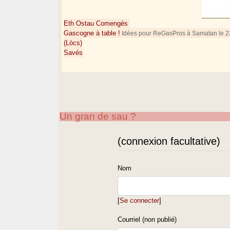
Eth Ostau Comengés
Gascogne à table !
Idées pour ReGasPros à Samatan le 2
(Lòcs)
Savés
Un gran de sau ?
(connexion facultative)
Nom
[
Se connecter
]
Courriel (non publié)