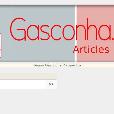
Région Gascogne Prospective
>>