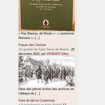
« Pey Marsau, dit Moutic » ; « prononcer
Marsaou », (…)
Parçan deu Crestian
Un quartier de Saint Sever de Rustan.
28
décembre 2024
, par
VERDIER Gilles
Dans des pièces écrites des archives de
l’abbaye de (…)
Faire du blé en Condomois
e lo transformar en haria (farine)
12