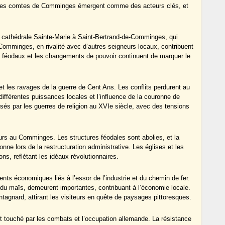
e. Les comtes de Comminges émergent comme des acteurs clés, et
a cathédrale Sainte-Marie à Saint-Bertrand-de-Comminges, qui
Comminges, en rivalité avec d’autres seigneurs locaux, contribuent
its féodaux et les changements de pouvoir continuent de marquer le
 et les ravages de la guerre de Cent Ans. Les conflits perdurent au
différentes puissances locales et l’influence de la couronne de
és par les guerres de religion au XVIe siècle, avec des tensions
rs au Comminges. Les structures féodales sont abolies, et la
nne lors de la restructuration administrative. Les églises et les
s, reflétant les idéaux révolutionnaires.
s économiques liés à l’essor de l’industrie et du chemin de fer.
re du maïs, demeurent importantes, contribuant à l’économie locale.
tagnard, attirant les visiteurs en quête de paysages pittoresques.
touché par les combats et l’occupation allemande. La résistance