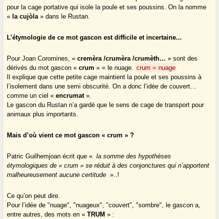
pour la cage portative qui isole la poule et ses poussins. On la nomme
«
la cujòla
» dans le Rustan.
L’étymologie de ce mot gascon est difficile et incertaine...
Pour Joan Coromines, «
cremèra /crumèra /crumèth…
» sont des
dérivés du mot gascon «
crum
» = le nuage.
crum = nuage
Il explique que cette petite cage maintient la poule et ses poussins à
l’isolement dans une semi obscurité. On a donc l’idée de couvert…
comme un ciel «
encrumat
».
Le gascon du Rustan n’a gardé que le sens de cage de transport pour
animaux plus importants.
Mais d’où vient ce mot gascon « crum » ?
Patric Guilhemjoan écrit que «
la somme des hypothèses
étymologiques de « crum » se réduit à des conjonctures qui n’apportent
malheureusement aucune certitude
»..!
Ce qu’on peut dire.
Pour l’idée de "nuage", "nuageux", "couvert", "sombre", le gascon a,
entre autres, des mots en «
TRUM
» :