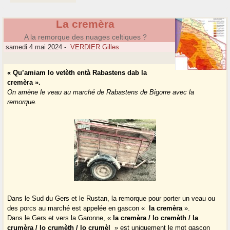
La cremèra
A la remorque des nuages celtiques ?
samedi 4 mai 2024
-
VERDIER Gilles
« Qu’amiam lo vetèth entà Rabastens dab la
cremèra ».
On amène le veau au marché de Rabastens de Bigorre avec la
remorque.
Dans le Sud du Gers et le Rustan, la remorque pour porter un veau ou
des porcs au marché est appelée en gascon «
la cremèra
».
Dans le Gers et vers la Garonne, «
la cremèra / lo cremèth / la
crumèra / lo crumèth / lo crumèl
» est uniquement le mot gascon