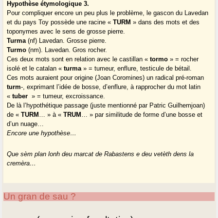
Hypothèse étymologique 3.
Pour compliquer encore un peu plus le problème, le gascon du Lavedan
et du pays Toy possède une racine «
TURM
» dans des mots et des
toponymes avec le sens de grosse pierre.
Turma
(nf) Lavedan. Grosse pierre.
Turmo
(nm). Lavedan. Gros rocher.
Ces deux mots sont en relation avec le castillan «
tormo
» = rocher
isolé et le catalan «
turma
» = tumeur, enflure, testicule de bétail.
Ces mots auraient pour origine (Joan Coromines) un radical pré-roman
turm
-, exprimant l’idée de bosse, d’enflure, à rapprocher du mot latin
«
tuber
» = tumeur, excroissance.
De là l’hypothétique passage (juste mentionné par Patric Guilhemjoan)
de «
TURM
… » à «
TRUM
… » par similitude de forme d’une bosse et
d’un nuage…
Encore une hypothèse…
Que sèm plan lonh deu marcat de Rabastens e deu vetèth dens la
cremèra…
Un gran de sau ?