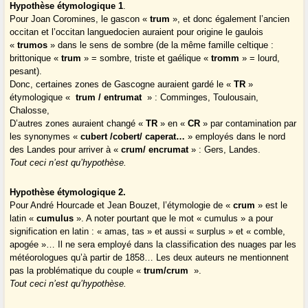
Hypothèse étymologique 1
.
Pour Joan Coromines, le gascon «
trum
», et donc également l’ancien
occitan et l’occitan languedocien auraient pour origine le gaulois
«
trumos
» dans le sens de sombre (de la même famille celtique :
brittonique «
trum
» = sombre, triste et gaélique «
tromm
» = lourd,
pesant).
Donc, certaines zones de Gascogne auraient gardé le «
TR
»
étymologique «
trum / entrumat
» : Comminges, Toulousain,
Chalosse,
D’autres zones auraient changé «
TR
» en «
CR
» par contamination par
les synonymes «
cubert /cobert/ caperat…
» employés dans le nord
des Landes pour arriver à «
crum/ encrumat
» : Gers, Landes.
Tout ceci n’est qu’hypothèse.
Hypothèse étymologique 2.
Pour André Hourcade et Jean Bouzet, l’étymologie de «
crum
» est le
latin «
cumulus
». A noter pourtant que le mot « cumulus » a pour
signification en latin : « amas, tas » et aussi « surplus » et « comble,
apogée »… Il ne sera employé dans la classification des nuages par les
météorologues qu’à partir de 1858… Les deux auteurs ne mentionnent
pas la problématique du couple «
trum/crum
».
Tout ceci n’est qu’hypothèse.