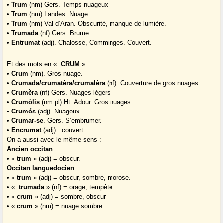
•
Trum
(nm) Gers. Temps nuageux
•
Trum
(nm) Landes. Nuage.
•
Trum
(nm) Val d’Aran. Obscurité, manque de lumière.
•
Trumada
(nf) Gers. Brume
•
Entrumat
(adj). Chalosse, Comminges. Couvert.
Et des mots en «
CRUM
» :
•
Crum
(nm). Gros nuage.
•
Crumada/crumatèra/crumalèra
(nf). Couverture de gros nuages.
•
Crumèra
(nf) Gers. Nuages légers
•
Crumòlis
(nm pl) Ht. Adour. Gros nuages
•
Crumós
(adj). Nuageux.
•
Crumar-se
. Gers. S’embrumer.
•
Encrumat
(adj) : couvert
On a aussi avec le même sens :
Ancien occitan
• «
trum
» (adj) = obscur.
Occitan languedocien
• «
trum
» (adj) = obscur, sombre, morose.
• «
trumada
» (nf) = orage, tempête.
• «
crum
» (adj) = sombre, obscur
• «
crum
» (nm) = nuage sombre