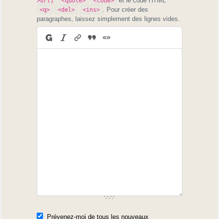
et le code HTML
>url]
<quote>
<code>
. Pour créer des
<q>
<del>
<ins>
paragraphes, laissez simplement des lignes vides.
Prévenez-moi de tous les nouveaux