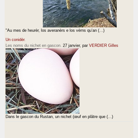
"Au mes de heurèr, los averanèrs e los vèrns qu’an (…)
Un conidèr.
Les noms du nichet en gascon.
27 janvier
, par
VERDIER Gilles
Dans le gascon du Rustan, un nichet (œuf en plâtre que (…)