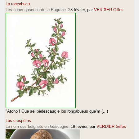
Lo ronçabueu.
Les noms gascons de la Bugrane.
28 février
, par
VERDIER Gilles
"Atcho ! Que sei pèdescauç e los ronçabueus que’m (…)
Los crespèths.
Le nom des beignets en Gascogne.
19 février
, par
VERDIER Gilles