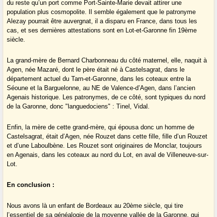
du reste qu’un port comme Port-Sainte-Marie devait attirer une
population plus cosmopolite. Il semble également que le patronyme
Alezay pourrait être auvergnat, il a disparu en France, dans tous les
cas, et ses dernières attestations sont en Lot-et-Garonne fin 19ème
siècle.
La grand-mère de Bernard Charbonneau du côté maternel, elle, naquit à
Agen, née Mazaré, dont le père était né à Castelsagrat, dans le
département actuel du Tarn-et-Garonne, dans les coteaux entre la
Séoune et la Barguelonne, au NE de Valence-d’Agen, dans l’ancien
Agenais historique. Les patronymes, de ce côté, sont typiques du nord
de la Garonne, donc "languedociens" : Tinel, Vidal.
Enfin, la mère de cette grand-mère, qui épousa donc un homme de
Castelsagrat, était d’Agen, née Rouzet dans cette fille, fille d’un Rouzet
et d’une Laboulbène. Les Rouzet sont originaires de Monclar, toujours
en Agenais, dans les coteaux au nord du Lot, en aval de Villeneuve-sur-
Lot.
En conclusion :
Nous avons là un enfant de Bordeaux au 20ème siècle, qui tire
l’essentiel de sa généalogie de la moyenne vallée de la Garonne, qui