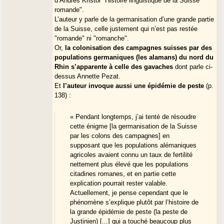
d’Andrés Kristol "Histoire linguistique de la Suisse
romande".
L’auteur y parle de la germanisation d’une grande partie
de la Suisse, celle justement qui n’est pas restée
"romande" ni "romanche".
Or,
la colonisation des campagnes suisses par des
populations germaniques (les alamans) du nord du
Rhin s’apparente à celle des gavaches
dont parle ci-
Architecture de la maison rurale XV° et XVI° s.dans l’E2M et de
dessus Annette Pezat.
l’habitat des migrants Gavaches
Et
l’auteur invoque aussi une épidémie de peste
(p.
Annette Pezat
138) :
« Pendant longtemps, j’ai tenté de résoudre
cette énigme [la germanisation de la Suisse
par les colons des campagnes] en
supposant que les populations alémaniques
agricoles avaient connu un taux de fertilité
nettement plus élevé que les populations
citadines romanes, et en partie cette
explication pourrait rester valable.
Actuellement, je pense cependant que le
phénomène s’explique plutôt par l’histoire de
la grande épidémie de peste (la peste de
Justinien) [...] qui a touché beaucoup plus