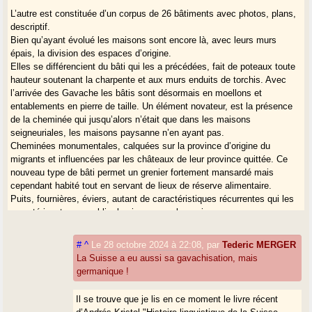
L’autre est constituée d’un corpus de 26 bâtiments avec photos, plans,
descriptif.
Bien qu’ayant évolué les maisons sont encore là, avec leurs murs
épais, la division des espaces d’origine.
Elles se différencient du bâti qui les a précédées, fait de poteaux toute
hauteur soutenant la charpente et aux murs enduits de torchis. Avec
l’arrivée des Gavache les bâtis sont désormais en moellons et
entablements en pierre de taille. Un élément novateur, est la présence
de la cheminée qui jusqu’alors n’était que dans les maisons
seigneuriales, les maisons paysanne n’en ayant pas.
Cheminées monumentales, calquées sur la province d’origine du
migrants et influencées par les châteaux de leur province quittée. Ce
nouveau type de bâti permet un grenier fortement mansardé mais
cependant habité tout en servant de lieux de réserve alimentaire.
Puits, fournières, éviers, autant de caractéristiques récurrentes qui les
caractérisent sans oublier les immenses bergeries.
Ainsi à partir de ces nouvelles approches, le mode de vie de ces
#
^
Le 28 octobre 2024 à 22:08
,
par
Tederic MERGER
migrants se dessine et bien qu’ayant peuplé notre région, il y a plus de
La Suisse a eu aussi sa gavachisation, mais
800 ans, ils restent très présents. Présence d’autant plus vive que bien
germanique !
de leurs descendants sont parmi nous. Cela se retrouve
immanquablement dans nos arbres généalogiques. Nous sommes tous
Il se trouve que je lis en ce moment le livre récent
des migrants, tous un peu Gavaches !