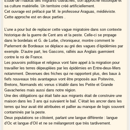
Etude de l’habitat des migrants Gavaches, son approche historique et
sa culture matérielle. Un territoire créé artificiellement.
Cet ouvrage est préfacé par M. le professeur Araguas, médiéviste.
Cette approche est en deux parties .
L’une a pour but de replacer cette vague migratoire dans son contexte
historique de la guerre de Cent ans et la peste. Celle-ci se propage
dans le bordelais et G. de Lurbe, chroniqueur, montre comment le
Parlement de Bordeaux se déplace au gré des vagues d’épidémies par
exemple. D’autre part, les Gascons, ralliés aux Anglais guerroient
contre le roi de France.
Les pouvoirs politique et religieux vont faire appel à la migration pour
travailler les terres dépeuplées par les épidémies en Entre-deux-Mers
notamment. Devenues des friches qui ne rapportent plus, des baux à
fiefs nouveaux très avantageux vont être proposés aux Poitevins,
Bretons, Normands etc venus s’établir dans les Petite et Grande
Gavacheries mais aussi dans notre région.
Une des obligations qui était faite aux migrants était de construire une
maison dans les 3 ans qui suivaient le bail. C’était les ancrer dans les
terres qui leur avait été attribuées et pallier au manque de logis souvent
contaminés par la peste.
Deux populations se côtoient, parlant une langue différente : langue
d’Oc et langue d’Oïl et ne se mélangeront que très tardivement.