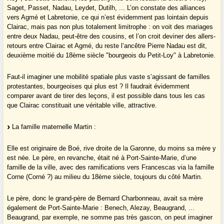
Saget, Passet, Nadau, Leydet, Dutilh, ... L’on constate des alliances
vers Agmé et Labretonie, ce qui n’est évidemment pas lointain depuis
Clairac, mais pas non plus totalement limitrophe : on voit des mariages
entre deux Nadau, peut-être des cousins, et l’on croit deviner des allers-
retours entre Clairac et Agmé, du reste l’ancêtre Pierre Nadau est dit,
deuxième moitié du 18ème siècle "bourgeois du Petit-Loy" à Labretonie.
Faut-il imaginer une mobilité spatiale plus vaste s’agissant de familles
protestantes, bourgeoises qui plus est ? Il faudrait évidemment
comparer avant de tirer des leçons, il est possible dans tous les cas
que Clairac constituait une véritable ville, attractive.
La famille maternelle Martin :
Elle est originaire de Boé, rive droite de la Garonne, du moins sa mère y
est née. Le père, en revanche, était né à Port-Sainte-Marie, d’une
famille de la ville, avec des ramifications vers Francescas via la famille
Corne (Corné ?) au milieu du 18ème siècle, toujours du côté Martin.
Le père, donc le grand-père de Bernard Charbonneau, avait sa mère
également de Port-Sainte-Marie : Benech, Alezay, Beaugrand, ...
Beaugrand, par exemple, ne somme pas très gascon, on peut imaginer