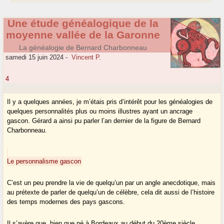
Une étude généalogique de la
moyenne vallée de la Garonne
La généalogie de Bernard Charbonneau
samedi 15 juin 2024
-
Vincent P.
4
Il y a quelques années, je m’étais pris d’intérêt pour les généalogies de
quelques personnalités plus ou moins illustres ayant un ancrage
gascon. Gérard a ainsi pu parler l’an dernier de la figure de Bernard
Charbonneau.
Le personnalisme gascon
C’est un peu prendre la vie de quelqu’un par un angle anecdotique, mais
au prétexte de parler de quelqu’un de célèbre, cela dit aussi de l’histoire
des temps modernes des pays gascons.
Il s’avère que, bien que né à Bordeaux au début du 20ème siècle,