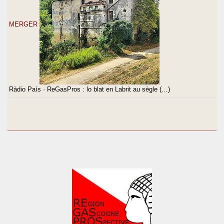
MERGER
Ràdio País · ReGasPros : lo blat en Labrit au sègle (…)