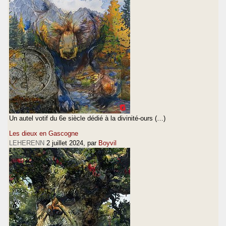
Un autel votif du 6e siècle dédié à la divinité-ours (…)
Les dieux en Gascogne
LEHERENN
2 juillet 2024
, par
Boyvil