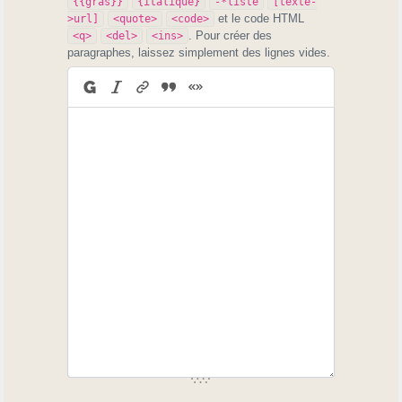
{{gras}}
{italique}
-*liste
[texte-
et le code HTML
>url]
<quote>
<code>
. Pour créer des
<q>
<del>
<ins>
paragraphes, laissez simplement des lignes vides.