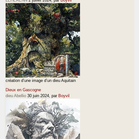
LEHERENN
2 juillet 2024
, par
Boyvil
création d’une image d’un dieu Aquitain
Dieux en Gascogne
dieu Abellio
30 juin 2024
, par
Boyvil