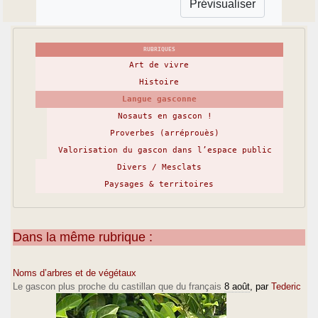
RUBRIQUES
Art de vivre
Histoire
Langue gasconne
Nosauts en gascon !
Proverbes (arréprouès)
Valorisation du gascon dans l’espace public
Divers / Mesclats
Paysages & territoires
Dans la même rubrique :
Noms d’arbres et de végétaux
Le gascon plus proche du castillan que du français
8 août
, par
Tederic