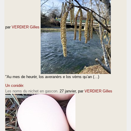
par
VERDIER Gilles
"Au mes de heurèr, los averanèrs e los vèrns qu’an (…)
Un conidèr.
Les noms du nichet en gascon.
27 janvier
, par
VERDIER Gilles