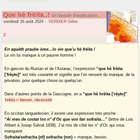
Que hè frèita..!
Un besoin d’explication...
vendredi 16 août 2024
-
VERDIER Gilles
2
En aquèth praube òme…lo vin que’u hè frèita !
Le vin lui manque à ce pauvre homme !
En gascon du Rustan et de l’Astarac, l’expression
“que hè frèita
[’frèyto]”
est très courante et signifie que l’on ressent du manque, de la
privation, pour quelque chose ou quelqu’un.
Dans d’autres points de la Gascogne, on a
“que hè hrèita [‘rèyto]”
.
hrèita = besoin, nécessité
En occitan languedocien, il existe une expression très proche :
“Ai mes de costat los n° d’Oc que vos fan sofraita…”
(lettre de Lois
Alibert à Josep Salvat 1938). J’ai mis de côté les n° d’Oc qui vous
manquent.
Sofraita/sofracha (nf) sofrache (nm)
= manque, besoin.