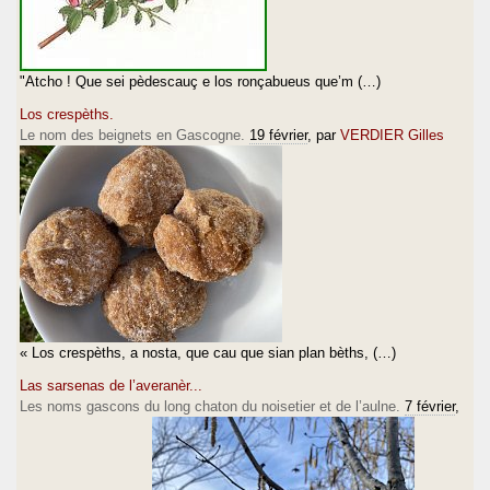
"Atcho ! Que sei pèdescauç e los ronçabueus que’m (…)
Los crespèths.
Le nom des beignets en Gascogne.
19 février
, par
VERDIER Gilles
« Los crespèths, a nosta, que cau que sian plan bèths, (…)
Las sarsenas de l’averanèr...
Les noms gascons du long chaton du noisetier et de l’aulne.
7 février
,