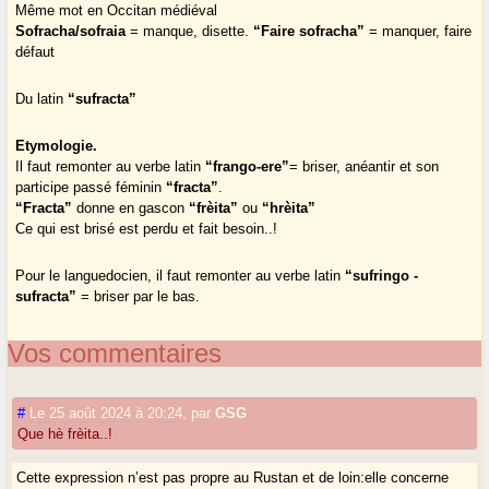
Même mot en Occitan médiéval
Sofracha/sofraia
= manque, disette.
“Faire sofracha”
= manquer, faire
défaut
Du latin
“sufracta”
Etymologie.
Il faut remonter au verbe latin
“frango-ere”
= briser, anéantir et son
participe passé féminin
“fracta”
.
“Fracta”
donne en gascon
“frèita”
ou
“hrèita”
Ce qui est brisé est perdu et fait besoin..!
Pour le languedocien, il faut remonter au verbe latin
“sufringo -
sufracta”
= briser par le bas.
Vos commentaires
#
Le 25 août 2024 à 20:24
,
par
GSG
Que hè frèita..!
Cette expression n’est pas propre au Rustan et de loin:elle concerne