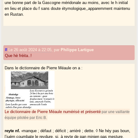
une bonne part de la Gascogne méridonale au moins, avec le h initial
en lieu et place du f sans doute étymologique,,apparemment maintenu
en Rustan.
#
Le 26 août 2024 à 22:05
,
par
Philippe Lartigue
Que hè frèita..!
Dans le dictionnaire de Pierre Méaule on a :
Le dictionnaire de Pierre Méaule numérisé et présenté
par une vaillante
équipe pilotée par Eric B.
reyte nf.
›manque ; défaut ; déficit ; arriéré ; dette. ◊ Ne héy pas boun,
l’iuérn coumbate le reydure, si, à reyte de pan minjen pas mesture.