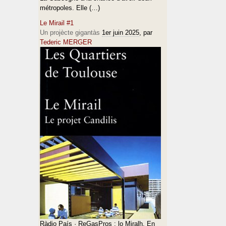
métropoles. Elle (…)
Le Mirail #1
Un projècte gigantàs
1er juin 2025
, par
Tederic MERGER
Ràdio País · ReGasPros : lo Miralh. En