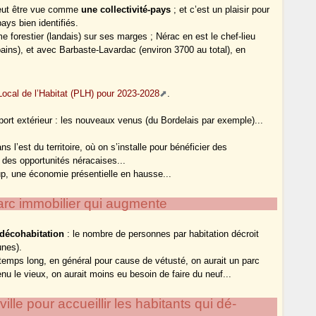
peut être vue comme
une collectivité-pays
; et c’est un plaisir pour
ys bien identifiés.
 forestier (landais) sur ses marges ; Nérac en est le chef-lieu
ins), et avec Barbaste-Lavardac (environ 3700 au total), en
cal de l’Habitat (PLH) pour 2023-2028
.
pport extérieur : les nouveaux venus (du Bordelais par exemple)...
 l’est du territoire, où on s’installe pour bénéficier des
des opportunités néracaises...
oup, une économie présentielle en hausse...
arc immobilier qui augmente
décohabitation
: le nombre de personnes par habitation décroit
unes).
e temps long, en général pour cause de vétusté, on aurait un parc
enu le vieux, on aurait moins eu besoin de faire du neuf...
lle pour accueillir les habitants qui dé-