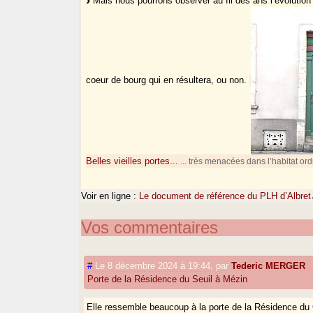
Mais nous pourrons observer au fil des ans l’évolution
coeur de bourg qui en résultera, ou non.
Belles vieilles portes...
... très menacées dans l’habitat ord
Voir en ligne :
Le document de référence du PLH d’Albret
Vos commentaires
#
Le 8 décembre 2024 à 19:44
,
par
Tederic MERGER
Porte de la Résidence du Seuil à Mézin
Elle ressemble beaucoup à la porte de la Résidence du