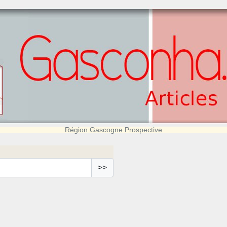
Région Gascogne Prospective
>>