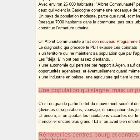
Avec environ 26 000 habitants, "Albret Communauté" 
ceux qui voient la Gascogne comme une mosaïque de pa
Un pays de population modeste, parce que rural, et même
(presque 7000 habitants dans la commune, pas tous urba
constitue l’armature urbaine.
Or, Albret Communauté a fait
son nouveau Programme Lo
Le diagnostic qui précède le PLH expose ces constats :
un territoire qui ne maintient sa population que par l’a
Les "déjà là" n’ont pas assez d’enfants...
une autonomie qui persiste par rapport à Agen, sauf dans
opportunités agenaises, et éventuellement quand même 
une industrie en baisse, une agriculture qui tient le c
Une population qui stagne, mais un p
C’est en grande partie l’effet du mouvement sociétal de
(divorces et séparations, veuvage, émancipation des je
Et encore, si on ajoutait les habitations vacantes sur l
immobilier encore plus grand ! Et si on avait bien entret
Rénover les centres-bourg et centres-vi