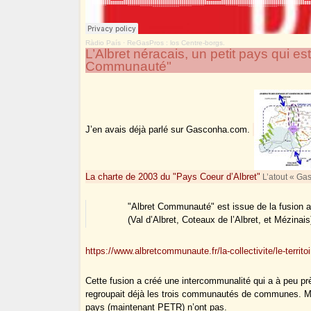
Ràdio País
·
ReGasPros : los Centre-borgs.
L’Albret néracais, un petit pays qui es
Communauté"
J’en avais déjà parlé sur Gasconha.com.
La charte de 2003 du "Pays Coeur d’Albret"
L’atout « Ga
"Albret Communauté" est issue de la fusion
(Val d’Albret, Coteaux de l’Albret, et Mézinais
https://www.albretcommunaute.fr/la-collectivite/le-territoir
Cette fusion a créé une intercommunalité qui a à peu pr
regroupait déjà les trois communautés de communes. Mais 
pays (maintenant PETR) n’ont pas.