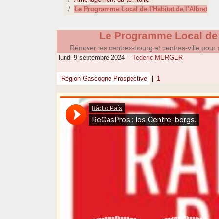
Le Programme Local de l’Habitat de l’Albret
Le Programme Local de l
Rénover les centres-bourg et centres-ville pour a
lundi 9 septembre 2024
-
Tederic MERGER
Région Gascogne Prospective
|
1